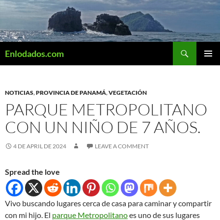
Skip
to
content
Search
Enlodados.com
PRIMAR
MENU
NOTICIAS
,
PROVINCIA DE PANAMÁ
,
VEGETACIÓN
PARQUE METROPOLITANO
CON UN NIÑO DE 7 AÑOS.
4 DE APRIL DE 2024
LEAVE A COMMENT
Spread the love
Vivo buscando lugares cerca de casa para caminar y compartir
con mi hijo. El
parque Metropolitano
es uno de sus lugares