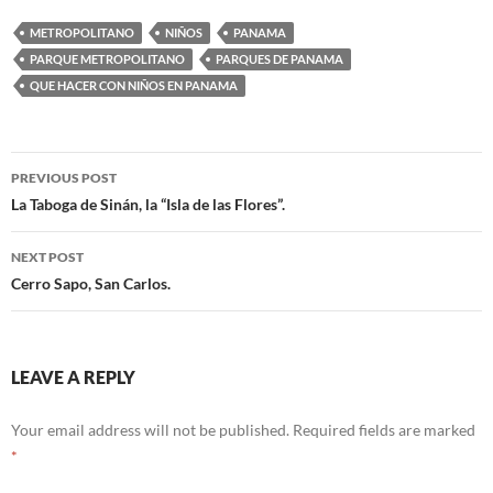
METROPOLITANO
NIÑOS
PANAMA
PARQUE METROPOLITANO
PARQUES DE PANAMA
QUE HACER CON NIÑOS EN PANAMA
PREVIOUS POST
Post
La Taboga de Sinán, la “Isla de las Flores”.
navigation
NEXT POST
Cerro Sapo, San Carlos.
LEAVE A REPLY
Your email address will not be published.
Required fields are marked
*