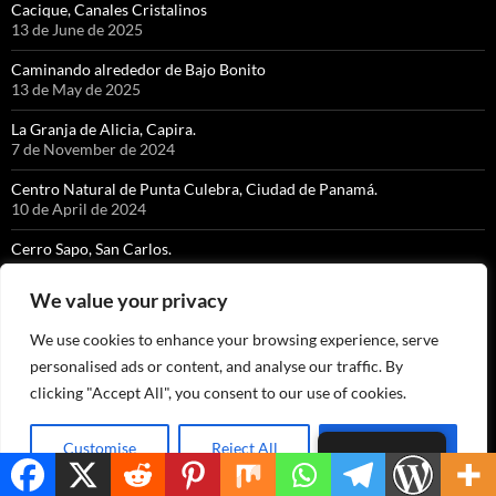
Cacique, Canales Cristalinos
13 de June de 2025
Caminando alrededor de Bajo Bonito
13 de May de 2025
La Granja de Alicia, Capira.
7 de November de 2024
Centro Natural de Punta Culebra, Ciudad de Panamá.
10 de April de 2024
Cerro Sapo, San Carlos.
9 de April de 2024
We value your privacy
Parque Metropolitano con un niño de 7 años.
4 de April de 2024
We use cookies to enhance your browsing experience, serve
personalised ads or content, and analyse our traffic. By
La Taboga de Sinán, la “Isla de las Flores”.
27 de March de 2024
clicking "Accept All", you consent to our use of cookies.
Picachos de Olá, Coclé.
17 de March de 2024
Customise
Reject All
Accept All
English
Cascada Kiki (Qui Qui)y Romelio 2023