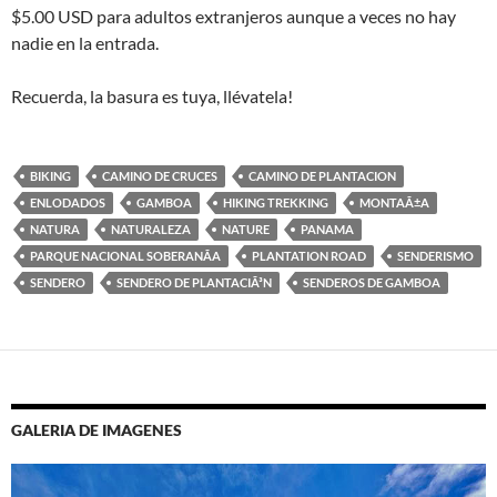
$5.00 USD para adultos extranjeros aunque a veces no hay
nadie en la entrada.
Recuerda, la basura es tuya, llévatela!
BIKING
CAMINO DE CRUCES
CAMINO DE PLANTACION
ENLODADOS
GAMBOA
HIKING TREKKING
MONTAÃ±A
NATURA
NATURALEZA
NATURE
PANAMA
PARQUE NACIONAL SOBERANÃ­A
PLANTATION ROAD
SENDERISMO
SENDERO
SENDERO DE PLANTACIÃ³N
SENDEROS DE GAMBOA
GALERIA DE IMAGENES