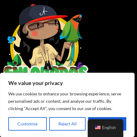
We value your privacy
We use cookies to enhance your browsing experience, serve
personalised ads or content, and analyse our traffic. By
clicking "Accept All", you consent to our use of cookies.
RECENT POSTS
Customise
Reject All
Accept All
English
Back to the Temple: Monkey Falls, Colón Province
29 de September de 2025