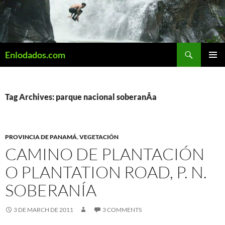
Skip
to
content
Search
Enlodados.com
PRIMAR
MENU
Tag Archives: parque nacional soberanÃ­a
PROVINCIA DE PANAMÁ
,
VEGETACIÓN
CAMINO DE PLANTACIÓN
O PLANTATION ROAD, P. N.
SOBERANÍA
3 DE MARCH DE 2011
3 COMMENTS