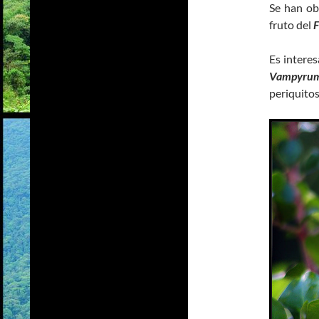
Se han ob
fruto del
F
Es intere
Vampyrum
periquitos