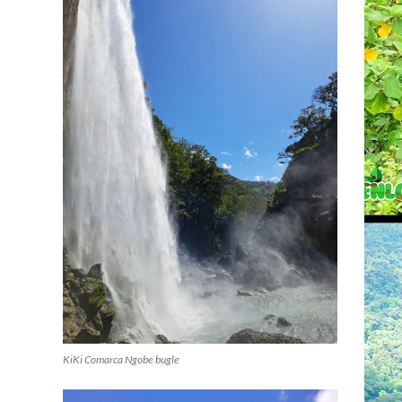
KiKi Comarca Ngobe bugle