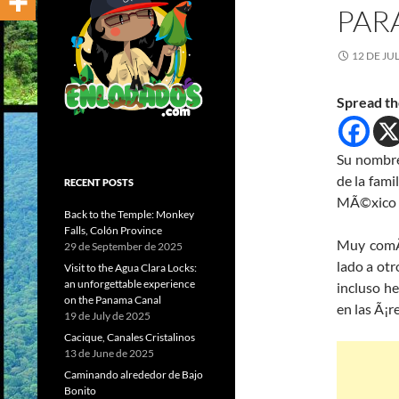
PAR
12 DE JU
Spread th
Su nombre
de la fami
RECENT POSTS
MÃ©xico h
Back to the Temple: Monkey
Falls, Colón Province
Muy comÃº
29 de September de 2025
lado a ot
Visit to the Agua Clara Locks:
an unforgettable experience
incluso he
on the Panama Canal
en las Ã¡r
19 de July de 2025
Cacique, Canales Cristalinos
13 de June de 2025
Caminando alrededor de Bajo
Bonito