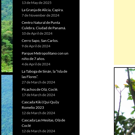
13 de May de 2025
La Granja de Alicia, Capira.
7 de November de 2024
Centro Natural de Punta
Culebra, Ciudad de Panamá.
10 de April de 2024
Cerro Sapo, San Carlos.
9 de April de 2024
Parque Metropolitano con un
niño de 7 años.
4 de April de 2024
La Taboga de Sinán, la “Isla de
las Flores”.
27 de March de 2024
Picachos de Olá, Coclé.
17 de March de 2024
Cascada Kiki (Qui Qui)y
Romelio 2023
12 de March de 2024
Cascada Las Mesitas, Olá de
Coclé
12 de March de 2024