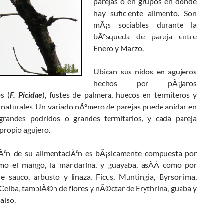
parejas o en grupos en donde
hay suficiente alimento. Son
mÃ¡s sociables durante la
bÃºsqueda de pareja entre
Enero y Marzo.
Ubican sus nidos en agujeros
hechos por pÃ¡jaros
s (
F. Picidae
), fustes de palmera, huecos en termiteros y
 naturales. Un variado nÃºmero de parejas puede anidar en
grandes podridos o grandes termitarios, y cada pareja
propio agujero.
iÃ³n de su alimentaciÃ³n es bÃ¡sicamente compuesta por
mo el mango, la mandarina, y guayaba, asÃ­Â­ como por
de sauco, arbusto y linaza, Ficus, Muntingia, Byrsonima,
 Ceiba, tambiÃ©n de flores y nÃ©ctar de Erythrina, guaba y
balso.