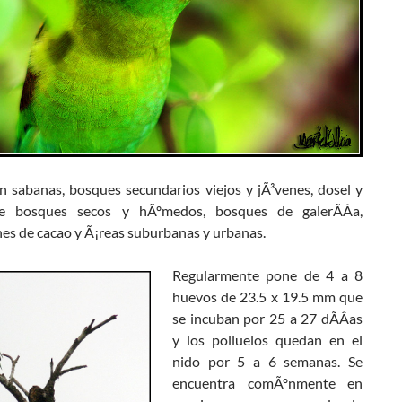
n sabanas, bosques secundarios viejos y jÃ³venes, dosel y
e bosques secos y hÃºmedos, bosques de galerÃ­Â­a,
nes de cacao y Ã¡reas suburbanas y urbanas.
Regularmente pone de 4 a 8
huevos de 23.5 x 19.5 mm que
se incuban por 25 a 27 dÃ­Â­as
y los polluelos quedan en el
nido por 5 a 6 semanas. Se
encuentra comÃºnmente en