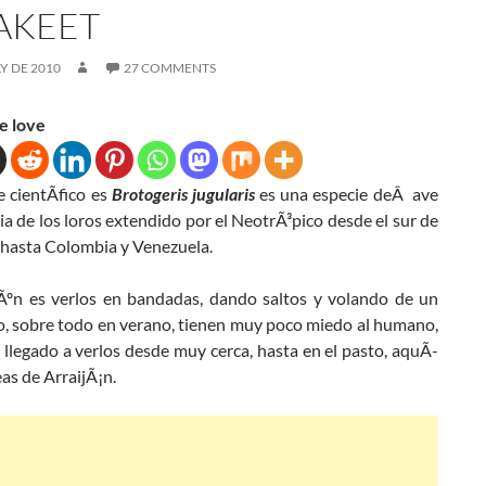
AKEET
LY DE 2010
27 COMMENTS
e love
 cientÃ­fico es
Brotogeris jugularis
es una especie deÂ ave
lia de los loros extendido por el NeotrÃ³pico desde el sur de
asta Colombia y Venezuela.
n es verlos en bandadas, dando saltos y volando de un
ro, sobre todo en verano, tienen muy poco miedo al humano,
 llegado a verlos desde muy cerca, hasta en el pasto, aquÃ­
eas de ArraijÃ¡n.