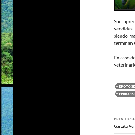
Son aprec
vendidas.
siendo ma
terminan 
En caso de
veterinari
BROTOGER
PERICO B
PREVIOUS 
Post
Garzita Ve