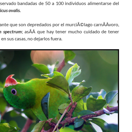
servado bandadas de 50 a 100 individuos alimentarse del
icus ovalis.
sante que son depredados por el murciÃ©lago carnÃ­Â­voro,
 spectrum
; asÃ­Â­ que hay tener mucho cuidado de tener
 en sus casas, no dejarlos fuera.