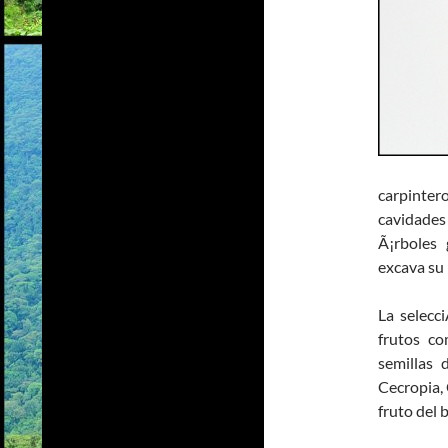
carpintero
cavidades
Ã¡rboles 
excava su 
La selecc
frutos co
semillas 
Cecropia,
fruto del 