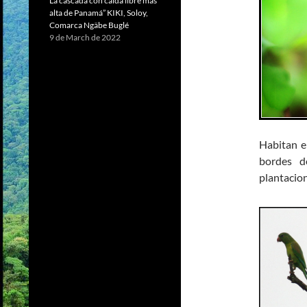
La cascada con caída libre más
alta de Panamá” KIKI, Soloy,
Comarca Ngäbe Buglé
9 de March de 2022
Habitan e
bordes d
plantacio