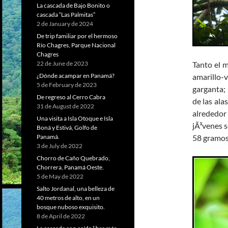
La cascada de Bajo Bonito o
cascada “Las Palmitas”
2 de January de 2024
De trip familiar por el hermoso
Río Chagres, Parque Nacional
Chagres
Tanto el 
22 de June de 2023
amarillo-v
¿Dónde acampar en Panamá?
5 de February de 2023
garganta;
De regreso al Cerro Cabra
de las ala
31 de August de 2022
alrededor
Una visita a Isla Otoque e Isla
jÃ³venes s
Boná y Estivá, Golfo de
58 gramos
Panamá.
3 de July de 2022
Chorro de Caño Quebrado,
Chorrera, Panamá Oeste.
5 de May de 2022
Salto Jordanal, una belleza de
40 metros de alto, en un
bosque nuboso exquisito.
8 de April de 2022