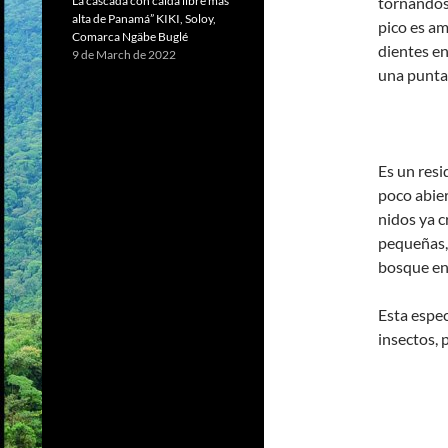
tornándose
La cascada con caída libre más
alta de Panamá” KIKI, Soloy,
pico es am
Comarca Ngäbe Buglé
dientes en
9 de March de 2022
una punta 
Es un resi
poco abier
nidos ya c
pequeñas,
bosque en 
Esta espe
insectos, 