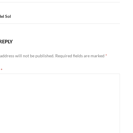
ation
del Sol
REPLY
address will not be published.
Required fields are marked
*
t
*