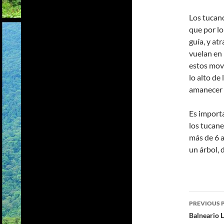
Los tucanc
que por lo
guía, y at
vuelan en 
estos mov
lo alto de
amanecer y
Es importa
los tucane
más de 6 
un árbol, 
PREVIOUS 
Post
Balneario L