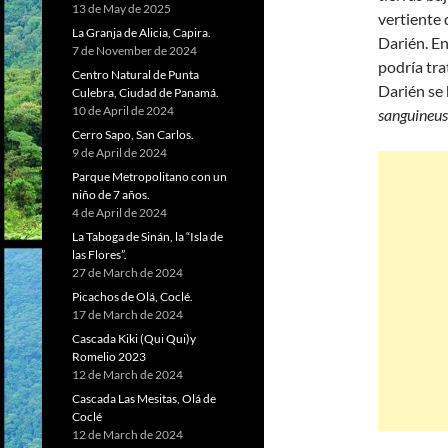
13 de May de 2025
vertiente 
La Granja de Alicia, Capira.
Darién. En
7 de November de 2024
podría tra
Centro Natural de Punta
Darién se
Culebra, Ciudad de Panamá.
10 de April de 2024
sanguineus
Cerro Sapo, San Carlos.
9 de April de 2024
Parque Metropolitano con un
niño de 7 años.
4 de April de 2024
La Taboga de Sinán, la “Isla de
las Flores”.
27 de March de 2024
Picachos de Olá, Coclé.
17 de March de 2024
Cascada Kiki (Qui Qui)y
Romelio 2023
12 de March de 2024
Cascada Las Mesitas, Olá de
Coclé
12 de March de 2024