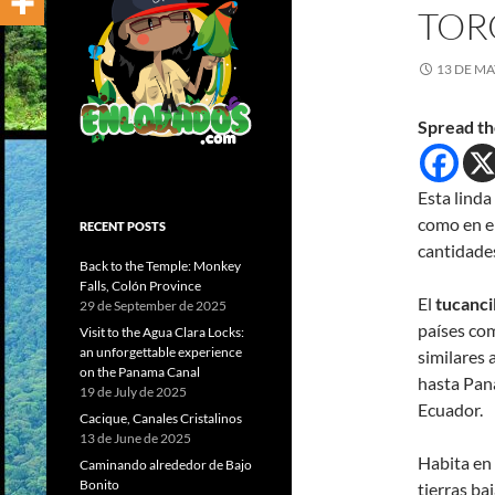
TOR
13 DE MA
Spread th
Esta linda
como en e
RECENT POSTS
cantidades
Back to the Temple: Monkey
Falls, Colón Province
El
tucancil
29 de September de 2025
países co
Visit to the Agua Clara Locks:
an unforgettable experience
similares 
on the Panama Canal
hasta Pan
19 de July de 2025
Ecuador.
Cacique, Canales Cristalinos
13 de June de 2025
Habita en
Caminando alrededor de Bajo
Bonito
tierras ba