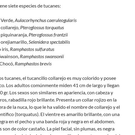
ne siete especies de tucanes:
 Verde,
Aulacorhynchus caeruleogularis
 collarejo,
Pteroglossus torquatus
 piquinaranja,
Pteroglossus frantzii
 orejiamarillo,
Selenidera spectabilis
 iris,
Ramphastos sulfuratus
Swainson,
Ramphastos swansonii
 Chocó,
Ramphastos brevis
 tucanes, el tucancillo collarejo es muy colorido y posee
ico. Los adultos comúnmente miden 41 cm de largo y llegan
0 gr. Los sexos son similares en apariencia, con cabeza y
os, rabadilla rojo brillante. Presenta un collar rojizo en la
era de la nuca, lo que le ha valido el nombre de collarejo y el
ntí­fico (torquatus). El vientre es amarillo brillante, con una
gra en el pecho y una banda roja y negra en el abdomen.
 son de color castaño. La piel facial, sin plumas, es negra