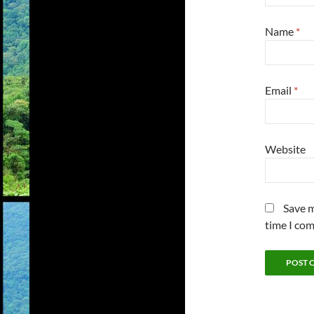
Name
*
Email
*
Website
Save m
time I co