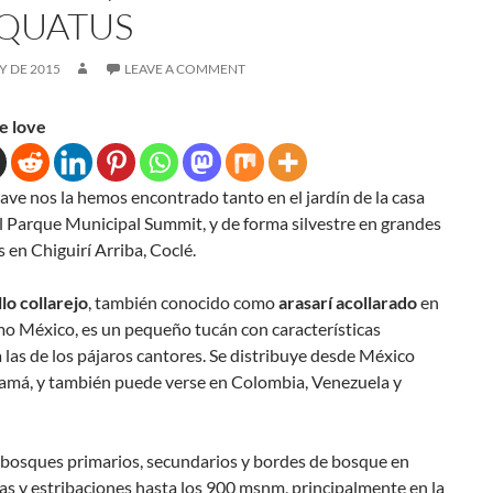
QUATUS
Y DE 2015
LEAVE A COMMENT
e love
 ave nos la hemos encontrado tanto en el jardín de la casa
l Parque Municipal Summit, y de forma silvestre en grandes
 en Chiguirí Arriba, Coclé.
lo collarejo
, también conocido como
arasarí acollarado
en
mo México, es un pequeño tucán con características
a las de los pájaros cantores. Se distribuye desde México
amá, y también puede verse en Colombia, Venezuela y
 bosques primarios, secundarios y bordes de bosque en
jas y estribaciones hasta los 900 msnm, principalmente en la