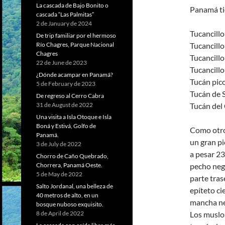
La cascada de Bajo Bonito o
Panamá tie
cascada “Las Palmitas”
2 de January de 2024
Tucancillo
De trip familiar por el hermoso
Tucancillo
Río Chagres, Parque Nacional
Chagres
Tucancillo
22 de June de 2023
Tucancillo
¿Dónde acampar en Panamá?
Tucán pico
5 de February de 2023
Tucán de 
De regreso al Cerro Cabra
Tucán del
31 de August de 2022
Una visita a Isla Otoque e Isla
Boná y Estivá, Golfo de
Como otros
Panamá.
un gran p
3 de July de 2022
a pesar 23
Chorro de Caño Quebrado,
pecho negr
Chorrera, Panamá Oeste.
5 de May de 2022
parte tras
Salto Jordanal, una belleza de
epíteto cie
40 metros de alto, en un
mancha ne
bosque nuboso exquisito.
Los muslos
8 de April de 2022