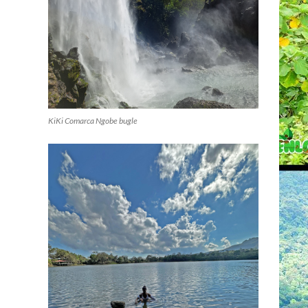
KiKi Comarca Ngobe bugle