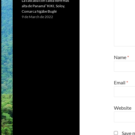
La cascada con caída libre más
alta de Panamá” KIKI, Soloy,
Comarca Ngäbe Buglé
9 de March de 2022
Name
*
Email
*
Website
Save m