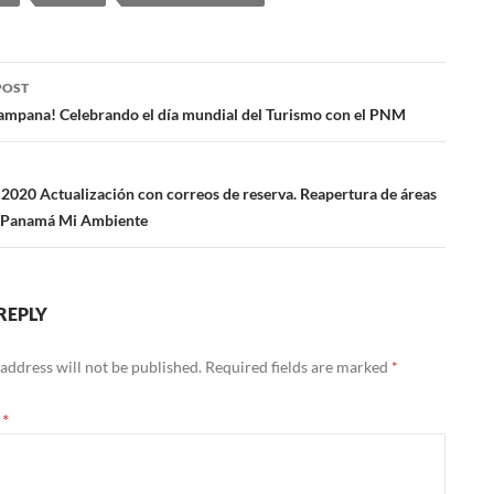
POST
ampana! Celebrando el día mundial del Turismo con el PNM
ation
 2020 Actualización con correos de reserva. Reapertura de áreas
s Panamá Mi Ambiente
REPLY
address will not be published.
Required fields are marked
*
t
*