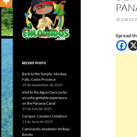
PAN
2 DE OCT
Spread th
RECENT POSTS
Back to the Temple: Monkey
Falls, Colón Province
29 de September de 2025
Visit to the Agua Clara Locks:
an unforgettable experience
on the Panama Canal
19 de July de 2025
Cacique, Canales Cristalinos
13 de June de 2025
Caminando alrededor de Bajo
Bonito