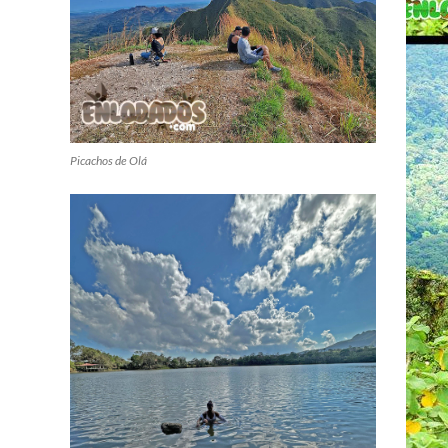
Picachos de Olá