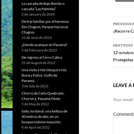
La cascada de Bajo Bonito o
cascada “Las Palmitas”
2 de January de 2024
De trip familiar por el hermoso
PREVIOUS 
Río Chagres, Parque Nacional
Post
¡Recorre C
Chagres
22 de June de 2023
navig
¿Dónde acampar en Panamá?
NEXT POST
5 de February de 2023
12 octubre
De regreso al Cerro Cabra
Protegida
31 de August de 2022
Una visita a Isla Otoque e Isla
Boná y Estivá, Golfo de
Panamá.
LEAVE A 
3 de July de 2022
Chorro de Caño Quebrado,
Chorrera, Panamá Oeste.
Your email 
5 de May de 2022
Salto Jordanal, una belleza de
Commen
40 metros de alto, en un
bosque nuboso exquisito.
8 de April de 2022