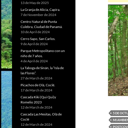
13 de May de 2025
La Granja de Alicia, Capira.
7 de November de 2024
Centro Natural de Punta
Culebra, Ciudad de Panamá.
10 de April de 2024
Cerro Sapo, San Carlos.
9 de April de 2024
Parque Metropolitano con un
niño de 7 años.
4 de April de 2024
La Taboga de Sinán, la “Isla de
las Flores”.
27 de March de 2024
Picachos de Olá, Coclé.
17 de March de 2024
Cascada Kiki (Qui Qui)y
Romelio 2023
12 de March de 2024
5 DE OCT
Cascada Las Mesitas, Olá de
Coclé
MI AMBIE
12 de March de 2024
POSTCOV