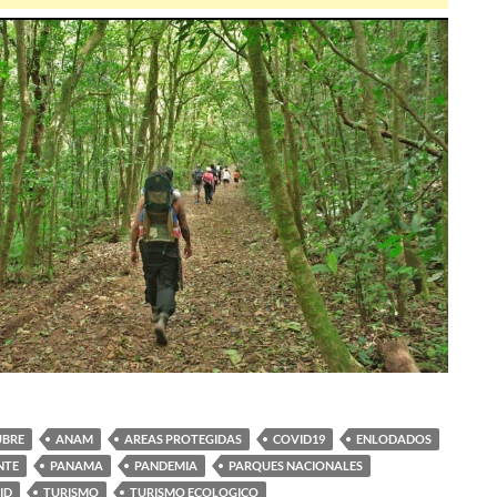
UBRE
ANAM
AREAS PROTEGIDAS
COVID19
ENLODADOS
NTE
PANAMA
PANDEMIA
PARQUES NACIONALES
ID
TURISMO
TURISMO ECOLOGICO