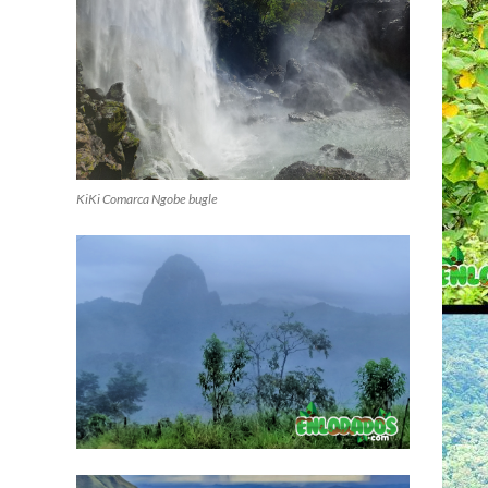
KiKi Comarca Ngobe bugle