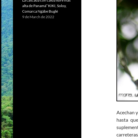
La cascada con caída libre más
alta de Panamá” KIKI, Soloy,
Comarca Ngäbe Buglé
9 de March de 2022
Acechan y 
hasta que
suplement
carreter