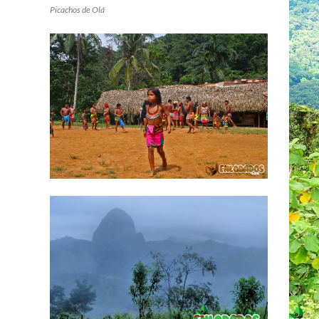
Picachos de Olá