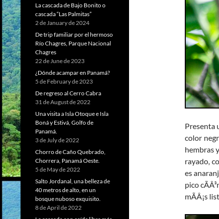
La cascada de Bajo Bonito o
cascada “Las Palmitas”
2 de January de 2024
De trip familiar por el hermoso
Río Chagres, Parque Nacional
Chagres
22 de June de 2023
¿Dónde acampar en Panamá?
5 de February de 2023
De regreso al Cerro Cabra
31 de August de 2022
Una visita a Isla Otoque e Isla
Boná y Estivá, Golfo de
Presenta u
Panamá.
color negr
3 de July de 2022
hembras y 
Chorro de Caño Quebrado,
rayado, c
Chorrera, Panamá Oeste.
5 de May de 2022
es anaran
Salto Jordanal, una belleza de
pico cÃÂ³
40 metros de alto, en un
mÃÂ¡s lis
bosque nuboso exquisito.
8 de April de 2022