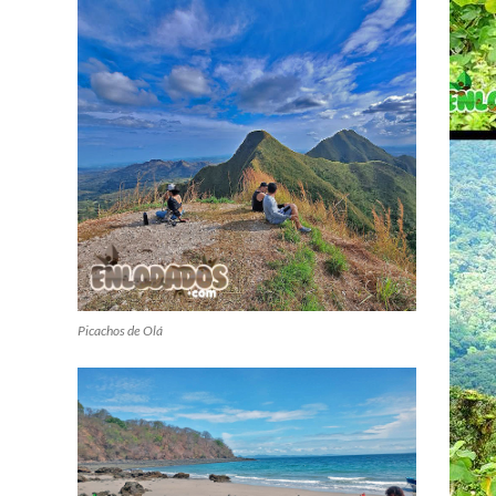
Picachos de Olá