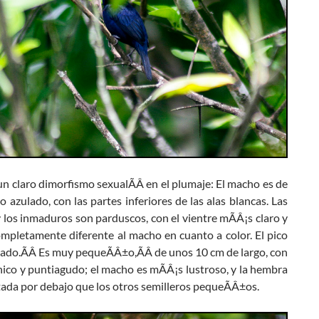
n claro dimorfismo sexualÃÂ en el plumaje: El macho es de
o azulado, con las partes inferiores de las alas blancas. Las
los inmaduros son parduscos, con el vientre mÃÂ¡s claro y
ompletamente diferente al macho en cuanto a color. El pico
jado.ÃÂ Es muy pequeÃÂ±o,ÃÂ de unos 10 cm de largo, con
nico y puntiagudo; el macho es mÃÂ¡s lustroso, y la hembra
tada por debajo que los otros semilleros pequeÃÂ±os.