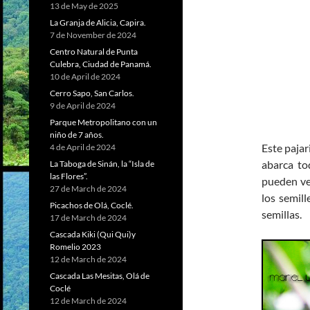
13 de May de 2025
La Granja de Alicia, Capira.
7 de November de 2024
Centro Natural de Punta
Culebra, Ciudad de Panamá.
10 de April de 2024
Cerro Sapo, San Carlos.
9 de April de 2024
Parque Metropolitano con un
niño de 7 años.
Este paja
4 de April de 2024
abarca to
La Taboga de Sinán, la “Isla de
las Flores”.
pueden ve
27 de March de 2024
los semil
Picachos de Olá, Coclé.
semillas.
17 de March de 2024
Cascada Kiki (Qui Qui)y
Romelio 2023
12 de March de 2024
Cascada Las Mesitas, Olá de
Coclé
12 de March de 2024