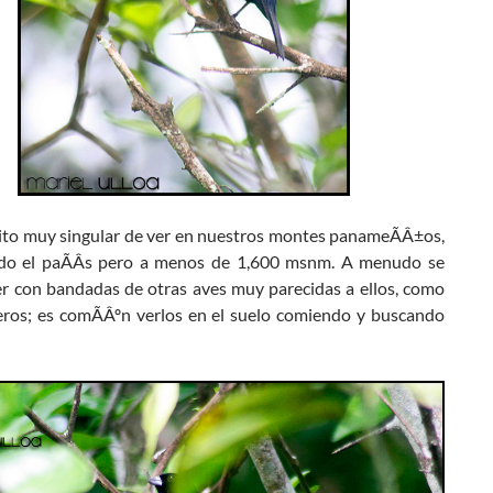
rito muy singular de ver en nuestros montes panameÃÂ±os,
do el paÃÂ­s pero a menos de 1,600 msnm. A menudo se
r con bandadas de otras aves muy parecidas a ellos, como
leros; es comÃÂºn verlos en el suelo comiendo y buscando