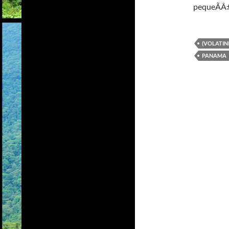
pequeÃÂ±
(VOLATIN
PANAMA