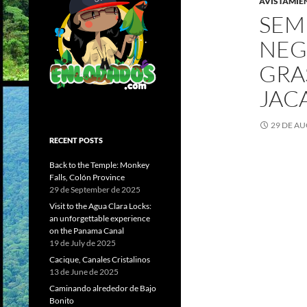
AVISTAMIE
SEM
NEG
GRA
JAC
29 DE AU
RECENT POSTS
Back to the Temple: Monkey
Falls, Colón Province
29 de September de 2025
Visit to the Agua Clara Locks:
an unforgettable experience
on the Panama Canal
19 de July de 2025
Cacique, Canales Cristalinos
13 de June de 2025
Caminando alrededor de Bajo
Bonito