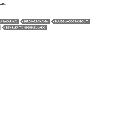
as.
IA JACARINA)
BIRDING PANAMA
BLUE-BLACK GRASSQUIT
SEMILLERITO NEGRIAZULADO