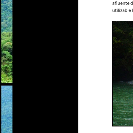
afluente 
utilizable