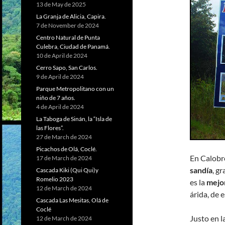
13 de May de 2025
La Granja de Alicia, Capira.
7 de November de 2024
Centro Natural de Punta
Culebra, Ciudad de Panamá.
10 de April de 2024
Cerro Sapo, San Carlos.
9 de April de 2024
Parque Metropolitano con un
niño de 7 años.
4 de April de 2024
La Taboga de Sinán, la “Isla de
las Flores”.
27 de March de 2024
Picachos de Olá, Coclé.
En Calobre
17 de March de 2024
sandía
, g
Cascada Kiki (Qui Qui)y
Romelio 2023
es la
mejo
12 de March de 2024
árida, de e
Cascada Las Mesitas, Olá de
Coclé
Justo en l
12 de March de 2024