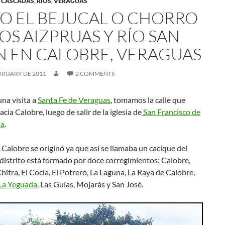
 CASCADAS
,
RÍOS
,
VERAGUAS
TO EL BEJUCAL O CHORRO
OS AIZPRUAS Y RÍO SAN
N EN CALOBRE, VERAGUAS
BRUARY DE 2011
2 COMMENTS
na visita a
Santa Fe de Veraguas
, tomamos la calle que
cia Calobre, luego de salir de la iglesia de
San Francisco de
ña
.
Calobre se originó ya que así se llamaba un cacique del
 distrito está formado por doce corregimientos: Calobre,
Chitra, El Cocla, El Potrero, La Laguna, La Raya de Calobre,
La Yeguada
, Las Guías, Mojarás y San José.