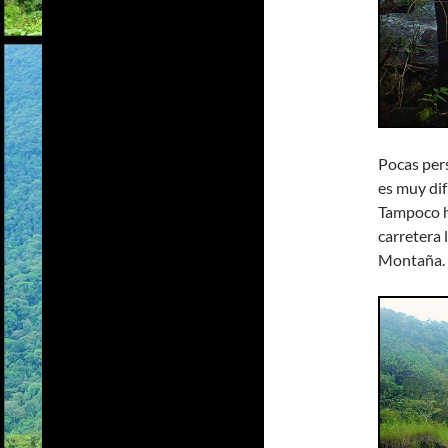
Pocas pers
es muy dif
Tampoco h
carretera 
Montaña.