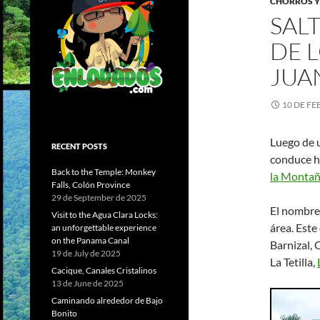
CHORROS Y
SAL
DE L
JUA
10 DE FE
Luego de u
RECENT POSTS
conduce ha
Back to the Temple: Monkey
la Monta
Falls, Colón Province
29 de September de 2025
El nombre 
Visit to the Agua Clara Locks:
área. Este
an unforgettable experience
on the Panama Canal
Barnizal, 
19 de July de 2025
La Tetilla,
Cacique, Canales Cristalinos
13 de June de 2025
Caminando alrededor de Bajo
Bonito