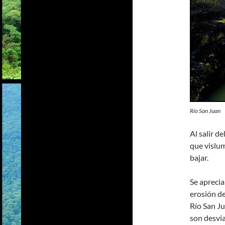
Río San Juan
Al salir d
que vislu
bajar.
Se aprecia
erosión de
Río San J
son desvia