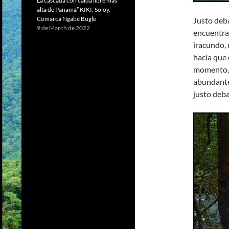
La cascada con caída libre más
alta de Panamá” KIKI, Soloy,
Comarca Ngäbe Buglé
Justo deba
9 de March de 2022
encuentra
iracundo, 
hacía que 
momento, 
abundante
justo deba