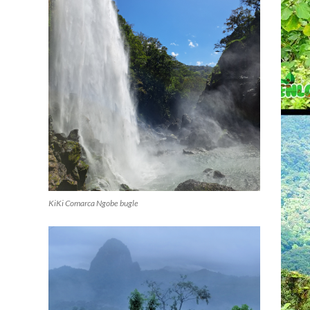
KiKi Comarca Ngobe bugle