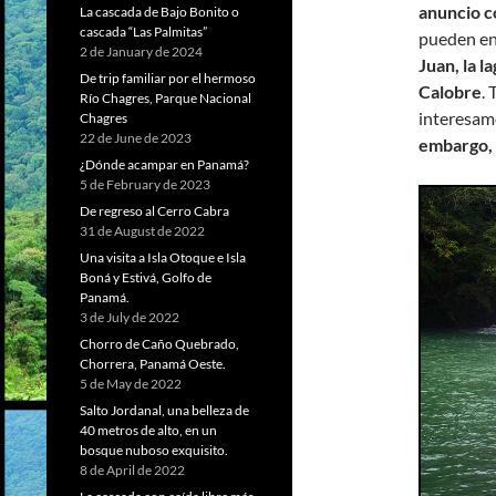
anuncio c
La cascada de Bajo Bonito o
cascada “Las Palmitas”
pueden enc
2 de January de 2024
Juan, la l
De trip familiar por el hermoso
Calobre
.
Río Chagres, Parque Nacional
interesamo
Chagres
22 de June de 2023
embargo, 
¿Dónde acampar en Panamá?
5 de February de 2023
De regreso al Cerro Cabra
31 de August de 2022
Una visita a Isla Otoque e Isla
Boná y Estivá, Golfo de
Panamá.
3 de July de 2022
Chorro de Caño Quebrado,
Chorrera, Panamá Oeste.
5 de May de 2022
Salto Jordanal, una belleza de
40 metros de alto, en un
bosque nuboso exquisito.
8 de April de 2022