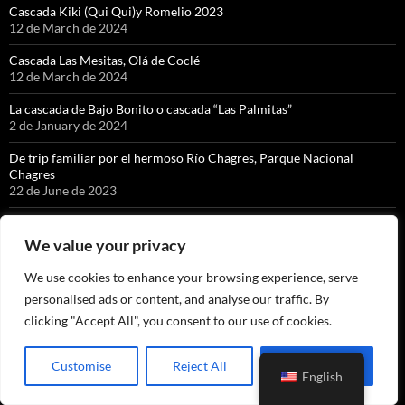
Cascada Kiki (Qui Qui)y Romelio 2023
12 de March de 2024
Cascada Las Mesitas, Olá de Coclé
12 de March de 2024
La cascada de Bajo Bonito o cascada “Las Palmitas”
2 de January de 2024
De trip familiar por el hermoso Río Chagres, Parque Nacional
Chagres
22 de June de 2023
¿Dónde acampar en Panamá?
5 de February de 2023
We value your privacy
De regreso al Cerro Cabra
We use cookies to enhance your browsing experience, serve
31 de August de 2022
personalised ads or content, and analyse our traffic. By
Una visita a Isla Otoque e Isla Boná y Estivá, Golfo de Panamá.
clicking "Accept All", you consent to our use of cookies.
3 de July de 2022
Customise
Reject All
Accept All
Chorro de Caño Quebrado, Chorrera, Panamá Oeste.
English
5 de May de 2022