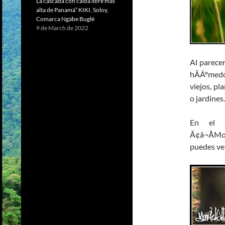
La cascada con caída libre más
alta de Panamá” KIKI, Soloy,
Comarca Ngäbe Buglé
9 de March de 2022
Al parece
hÃÂºmedo
viejos, pl
o jardines.
En el P
Ã¢â¬ÅMom
puedes ver