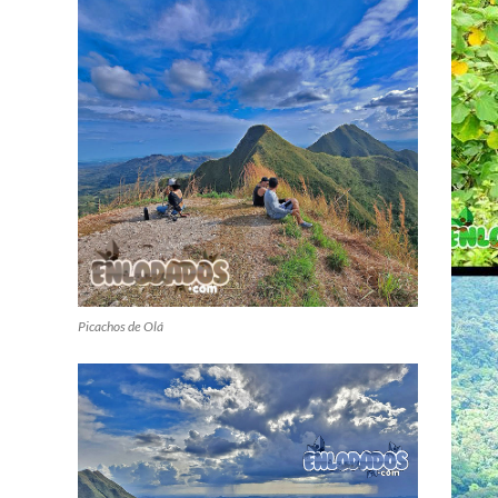
Picachos de Olá