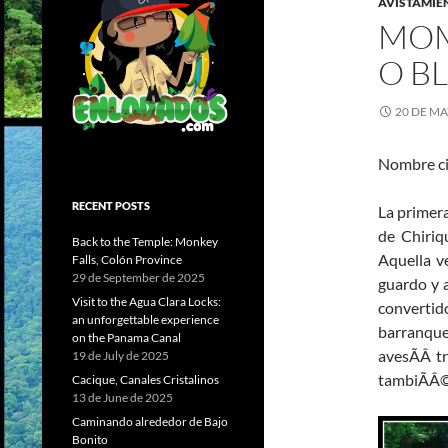
AVISTAMIE
MOM
O B
20 DE MA
Nombre ci
RECENT POSTS
La primera
de Chiriq
Back to the Temple: Monkey
Aquella v
Falls, Colón Province
29 de September de 2025
guardo y 
Visit to the Agua Clara Locks:
convertid
an unforgettable experience
barranqu
on the Panama Canal
avesÃÂ tr
19 de July de 2025
tambiÃÂ©n
Cacique, Canales Cristalinos
13 de June de 2025
Caminando alrededor de Bajo
Bonito