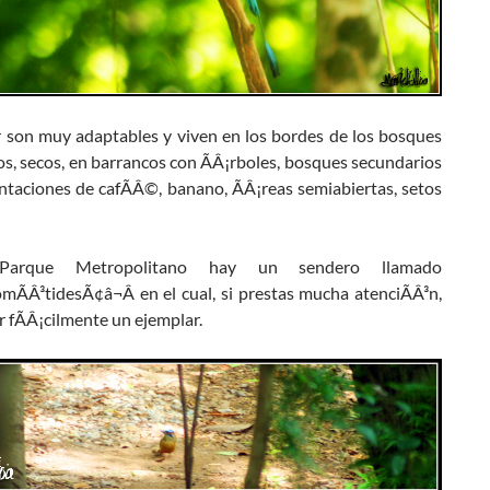
r son muy adaptables y viven en los bordes de los bosques
s, secos, en barrancos con ÃÂ¡rboles, bosques secundarios
antaciones de cafÃÂ©, banano, ÃÂ¡reas semiabiertas, setos
arque Metropolitano hay un sendero llamado
ÃÂ³tidesÃ¢â¬Â en el cual, si prestas mucha atenciÃÂ³n,
 fÃÂ¡cilmente un ejemplar.