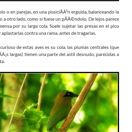
olo o en parejas, en una posiciÃÂ³n erguida, balanceando la
o a otro lado, como si fuese un pÃÂ©ndulo. De lejos parece
ensa por su larga cola. Suele sujetar las presas en el pico
 aplastarlas contra una rama, antes de tragarlas.
urioso de estas aves es su cola, las plumas centrales (que
Â¡s largas) tienen una parte del astil desnudo, parecidas a
ta.