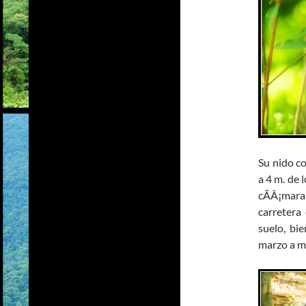
Su nido c
a 4 m. de
cÃÂ¡mar
carretera
suelo, bi
marzo a m