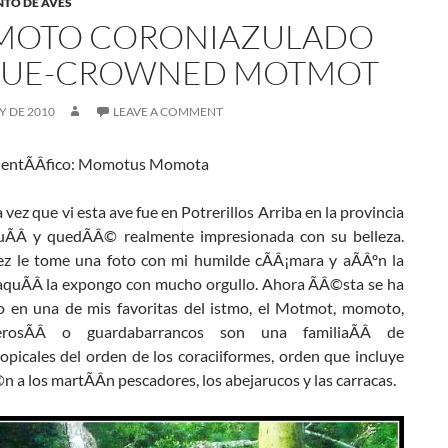
NTO DE AVES
OTO CORONIAZULADO
LUE-CROWNED MOTMOT
Y DE 2010
LEAVE A COMMENT
entÃÂ­fico: Momotus Momota
 vez que vi esta ave fue en Potrerillos Arriba en la provincia
uÃÂ­ y quedÃÂ© realmente impresionada con su belleza.
ez le tome una foto con mi humilde cÃÂ¡mara y aÃÂºn la
aquÃÂ­ la expongo con mucho orgullo. Ahora ÃÂ©sta se ha
o en una de mis favoritas del istmo, el Motmot, momoto,
erosÃÂ o guardabarrancos son una familiaÃÂ de
opicales del orden de los coraciiformes, orden que incluye
 a los martÃÂ­n pescadores, los abejarucos y las carracas.