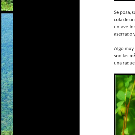
Se posa, s
cola de un
un ave inm
aserrado y
Algo muy c
son las mÃ
una raque