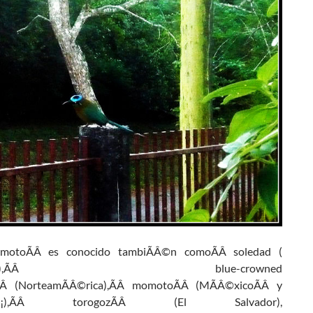
motoÃÂ es conocido tambiÃÂ©n comoÃÂ soledad (
ombia),ÃÂ blue-crowned
Â (NorteamÃÂ©rica),ÃÂ momotoÃÂ (MÃÂ©xicoÃÂ y
ÃÂ¡),ÃÂ torogozÃÂ (El Salvador),