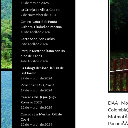
13 de May de 2025
La Granja de Alicia, Capira.
7 de November de 2024
Centro Natural de Punta
Culebra, Ciudad de Panamá.
10 de April de 2024
Cerro Sapo, San Carlos.
9 de April de 2024
Parque Metropolitano con un
niño de 7 años.
4 de April de 2024
La Taboga de Sinán, la “Isla de
las Flores”.
27 de March de 2024
Picachos de Olá, Coclé.
17 de March de 2024
Cascada Kiki (Qui Qui)y
ElÃÂ Mo
Romelio 2023
12 de March de 2024
Col
Cascada Las Mesitas, Olá de
MotmotÃ
Coclé
Panam
12 de March de 2024