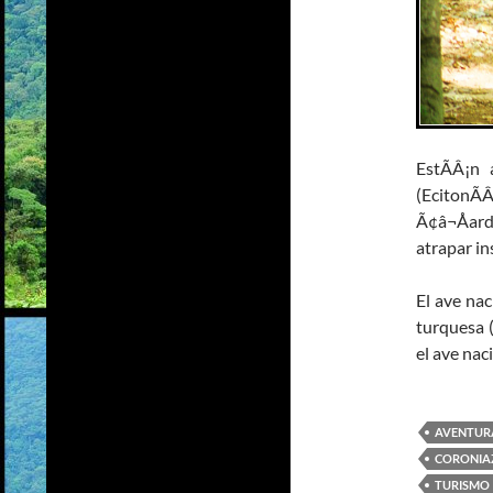
EstÃÂ¡n 
(Eciton
Ã¢â¬Åard
atrapar in
El ave na
turquesa 
el ave nac
AVENTUR
CORONIA
TURISMO