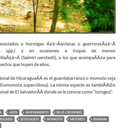
asociados a hormigas Ã¢â¬Åarrieras o guerrerasÃ¢â¬Â
ÃÂ spp.) y en ocasiones a tropas de monos
illaÃ¢â¬Â (Saimiri oerstedii), a los que acompaÃÂ±a para
sectos que huyen de ellos.
cional de NicaraguaÃÂ es el guardabarranco o momoto ceja
(Eumomota superciliosa). La misma especie es tambiÃÂ©n
ional de El SalvadorÃÂ donde se le conoce como “torogoz”.
A
AVES
AVISTAMIENTO
BLUE-CROWNED
ZULADO
ECOLOGICO
MOMOTO
MOTMOT
PANAMA