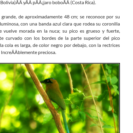
Bolivia)ÃÂ yÃÂ pÃÂ¡jaro boboÃÂ (Costa Rica).
 grande, de aproximadamente 48 cm; se reconoce por su
luminosa, con una banda azul clara que rodea su coronilla
e vuelve morada en la nuca; su pico es grueso y fuerte,
te curvado con los bordes de la parte superior del pico
la cola es larga, de color negro por debajo, con la rectrices
 IncreÃÂ­blemente preciosa.