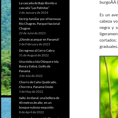
burgoÃÂ (
La cascada de Bajo Bonito o
cascada “Las Palmitas”
2 de January de 2024
Es un ave
De trip familiar por el hermoso
cabeza vo
Río Chagres, Parque Nacional
negra y s
Chagres
ligeramen
22 de June de 2023
cortados; 
¿Dónde acampar en Panamá?
5 de February de 2023
graduales.
De regreso al Cerro Cabra
31 de August de 2022
Una visita a Isla Otoque e Isla
Boná y Estivá, Golfo de
Panamá.
3 de July de 2022
Chorro de Caño Quebrado,
Chorrera, Panamá Oeste.
5 de May de 2022
Salto Jordanal, una belleza de
40 metros de alto, en un
bosque nuboso exquisito.
8 de April de 2022