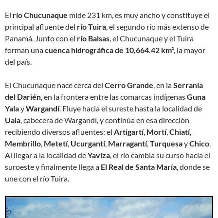
El
río Chucunaque
mide 231 km, es muy ancho y constituye el
principal afluente del
río Tuira
, el segundo río más extenso de
Panamá. Junto con el
río Balsas
, el Chucunaque y el Tuira
forman una
cuenca hidrográfica de 10,664.42 km²
, la mayor
del país.
El Chucunaque nace cerca del
Cerro Grande
, en la
Serranía
del Darién
, en la frontera entre las comarcas indígenas
Guna
Yala
y
Wargandí
. Fluye hacia el sureste hasta la localidad de
Uala
, cabecera de Wargandí, y continúa en esa dirección
recibiendo diversos afluentes: el
Artigartí
,
Mortí
,
Chiatí
,
Membrillo
,
Metetí
,
Ucurgantí
,
Marragantí
,
Turquesa
y
Chico
.
Al llegar a la localidad de
Yaviza
, el río cambia su curso hacia el
suroeste y finalmente llega a
El Real de Santa María
, donde se
une con el río Tuira.