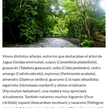
Vimos distintos árboles, entre los que destacaban el árbol de
Jagua (
Genipa americana
), cuipos (
Cavanillesia platanifolia
),
guayacán (
Tabebuia guayacan
), ceiba (
Ceiba pentandra
), cedro
amargo (
Cedrela odorata
), espinoso (
Parkinsonia aculeata
),
almendro (
Dipteryx oleífera
), guarumo (
Cecropia obtusifolia
),
algarrobo (
Hymenaea courbaril
) y olimos el bálsamo
(
Myroxylum balsamum
), una madera muy apreciada
actualmente. También notamos muchos higuerón (
Ficus
citrifolia
), espavé (
Anacardium excelsum
) y nazareno (
Peltogyne