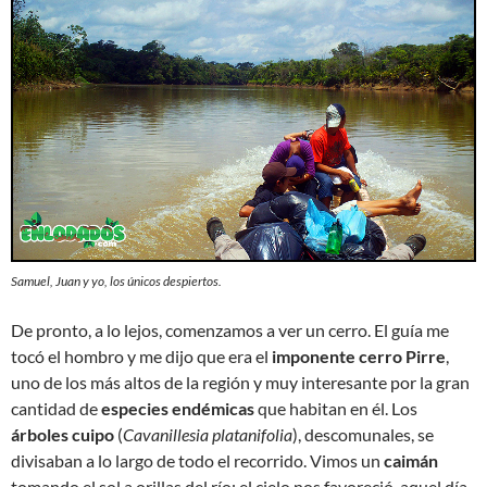
Samuel, Juan y yo, los únicos despiertos.
De pronto, a lo lejos, comenzamos a ver un cerro. El guía me
tocó el hombro y me dijo que era el
imponente cerro Pirre
,
uno de los más altos de la región y muy interesante por la gran
cantidad de
especies endémicas
que habitan en él. Los
árboles cuipo
(
Cavanillesia platanifolia
), descomunales, se
divisaban a lo largo de todo el recorrido. Vimos un
caimán
tomando el sol a orillas del río; el cielo nos favoreció, aquel día