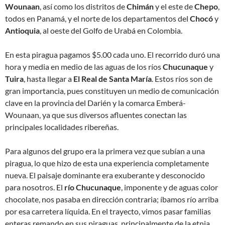
Wounaan
, así como los distritos de
Chimán
y el este de
Chepo
,
todos en Panamá, y el norte de los departamentos del
Chocó
y
Antioquia
, al oeste del Golfo de Urabá en Colombia.
En esta piragua pagamos $5.00 cada uno. El recorrido duró una
hora y media en medio de las aguas de los ríos
Chucunaque
y
Tuira
, hasta llegar a
El Real de Santa María
. Estos ríos son de
gran importancia, pues constituyen un medio de comunicación
clave en la provincia del Darién y la comarca Emberá-
Wounaan, ya que sus diversos afluentes conectan las
principales localidades ribereñas.
Para algunos del grupo era la primera vez que subían a una
piragua, lo que hizo de esta una experiencia completamente
nueva. El paisaje dominante era exuberante y desconocido
para nosotros. El
río Chucunaque
, imponente y de aguas color
chocolate, nos pasaba en dirección contraria; íbamos río arriba
por esa carretera líquida. En el trayecto, vimos pasar familias
enteras remando en sus piraguas, principalmente de la etnia