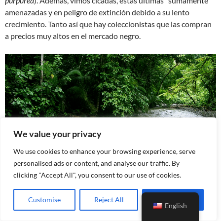
purpurea
). Además, vimos cícadas, estas últimas “sumamente”
amenazadas y en peligro de extinción debido a su lento
crecimiento. Tanto así que hay coleccionistas que las compran
a precios muy altos en el mercado negro.
We value your privacy
We use cookies to enhance your browsing experience, serve
personalised ads or content, and analyse our traffic. By
clicking "Accept All", you consent to our use of cookies.
Customise
Reject All
Accept All
English
La lluvia volvió y nos refrescó. Al llegar al primer mirador de