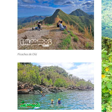
Picachos de Olá