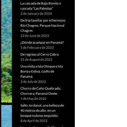
La cascada de Bajo Bonito o
cascada “Las Palmitas”
2 de January de 2024
De trip familiar por el hermoso
Río Chagres, Parque Nacional
Chagres
22 de June de 2023
¿Dónde acampar en Panamá?
5 de February de 2023
De regreso al Cerro Cabra
31 de August de 2022
Una visita a Isla Otoque e Isla
Boná y Estivá, Golfo de
Panamá.
3 de July de 2022
Chorro de Caño Quebrado,
Chorrera, Panamá Oeste.
5 de May de 2022
Salto Jordanal, una belleza de
40 metros de alto, en un
bosque nuboso exquisito.
8 de April de 2022