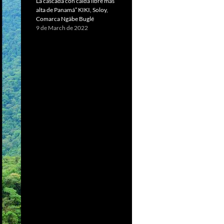
La cascada con caída libre más
alta de Panamá” KIKI, Soloy,
Comarca Ngäbe Buglé
9 de March de 2022