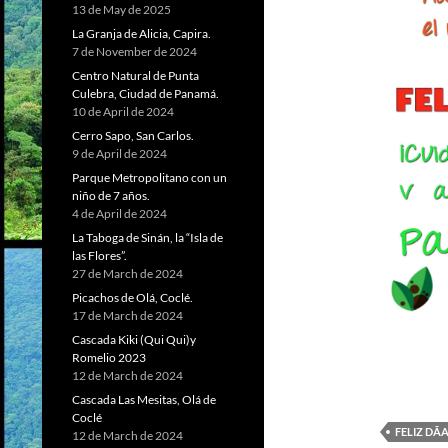
13 de May de 2025
La Granja de Alicia, Capira.
7 de November de 2024
Centro Natural de Punta
Culebra, Ciudad de Panamá.
10 de April de 2024
Cerro Sapo, San Carlos.
9 de April de 2024
Parque Metropolitano con un
niño de 7 años.
4 de April de 2024
La Taboga de Sinán, la “Isla de
las Flores”.
27 de March de 2024
Picachos de Olá, Coclé.
17 de March de 2024
Cascada Kiki (Qui Qui)y
Romelio 2023
12 de March de 2024
Cascada Las Mesitas, Olá de
Coclé
FELIZ DÃ­
12 de March de 2024