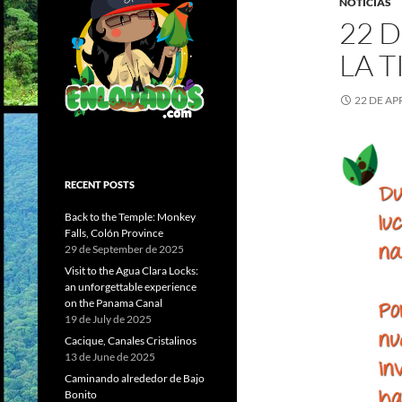
NOTICIAS
22 D
LA T
22 DE AP
RECENT POSTS
Back to the Temple: Monkey
Falls, Colón Province
29 de September de 2025
Visit to the Agua Clara Locks:
an unforgettable experience
on the Panama Canal
19 de July de 2025
Cacique, Canales Cristalinos
13 de June de 2025
Caminando alrededor de Bajo
Bonito