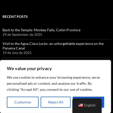
RECENT POSTS
Back to the Temple: Monkey Falls, Colón Province
29 de September de 2025
Visit to the Agua Clara Locks: an unforgettable experience on the
Panama Canal
19 de July de 2025
Cacique, Canales Cristalinos
13 de June de 2025
We value your privacy
Caminando alrededor de Bajo Bonito
We use cookies to enhance your browsing experience, serve
13 de May de 2025
personalised ads or content, and analyse our traffic. By
La Granja de Alicia, Capira.
clicking "Accept All", you consent to our use of cookies.
7 de November de 2024
Customise
Reject All
Accept All
Centro Natural de Punta Culebra, Ciudad de Panamá.
English
10 de April de 2024