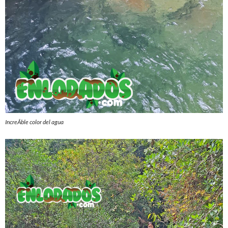
IncreÃ­ble color del agua