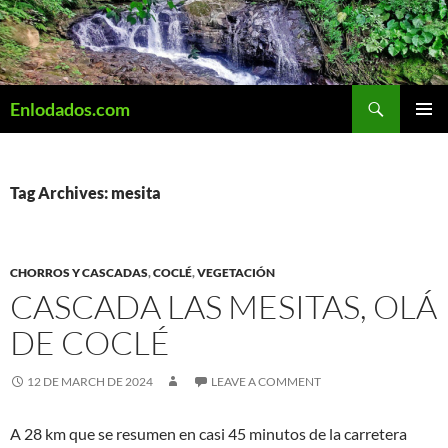
Skip
to
content
Search
Enlodados.com
PRIMAR
MENU
Tag Archives: mesita
CHORROS Y CASCADAS
,
COCLÉ
,
VEGETACIÓN
CASCADA LAS MESITAS, OLÁ
DE COCLÉ
12 DE MARCH DE 2024
LEAVE A COMMENT
A 28 km que se resumen en casi 45 minutos de la carretera