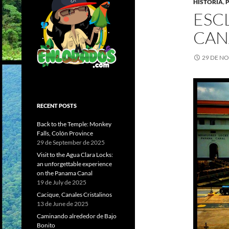
HISTORIA
,
ESC
CAN
29 DE N
RECENT POSTS
Back to the Temple: Monkey
Falls, Colón Province
29 de September de 2025
Visit to the Agua Clara Locks:
an unforgettable experience
on the Panama Canal
19 de July de 2025
Cacique, Canales Cristalinos
13 de June de 2025
Caminando alrededor de Bajo
Bonito