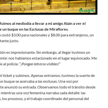
fuimos al mediodía a llevar a mi amigo Alain a ver el
e un buque en las Esclusas de Miraflores.
 costó $3.00 para nacionales y $8.00 para extranjeros, un
tante justo.
ción es impresionante. Sin embargo, al llegar tuvimos un
ente: nos habíamos estacionado en el lugar equivocado. Me
e al policía:
“¡Pongan letreros visibles!”
l ticket y subimos. Apenas entramos, tuvimos la suerte de
n buque se acercaba a las esclusas. Una voz por
nte anunció su entrada. Observamos todo el tránsito desde
 mientras una voz femenina narraba cada detalle: las
 los procesos, y el trabajo coordinado del personal del