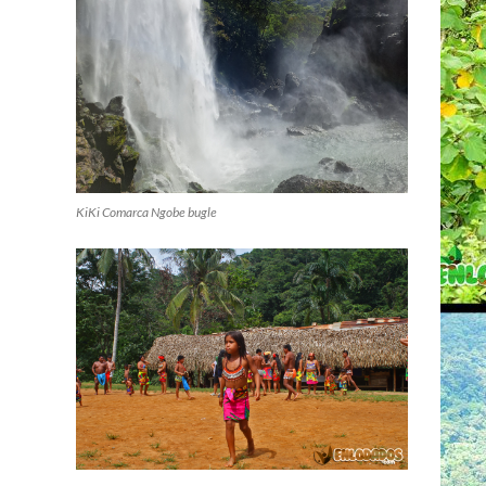
KiKi Comarca Ngobe bugle