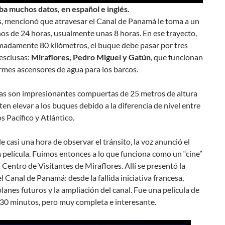
ba muchos datos, en español e inglés.
s, mencionó que atravesar el Canal de Panamá le toma a un
s de 24 horas, usualmente unas 8 horas. En ese trayecto,
madamente 80 kilómetros, el buque debe pasar por tres
esclusas:
Miraflores, Pedro Miguel y Gatún
, que funcionan
mes ascensores de agua para los barcos.
sas son impresionantes compuertas de 25 metros de altura
en elevar a los buques debido a la diferencia de nivel entre
s Pacífico y Atlántico.
 casi una hora de observar el tránsito, la voz anunció el
la película. Fuimos entonces a lo que funciona como un “cine”
 Centro de Visitantes de Miraflores. Allí se presentó la
el Canal de Panamá: desde la fallida iniciativa francesa,
planes futuros y la ampliación del canal. Fue una película de
30 minutos, pero muy completa e interesante.