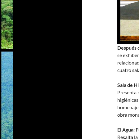
Después d
se exhibe
relacionad
cuatro sal
Sala de Hi
Presenta r
higiénicas
homenaje a
obra mon
El Agua: 
Resalta la