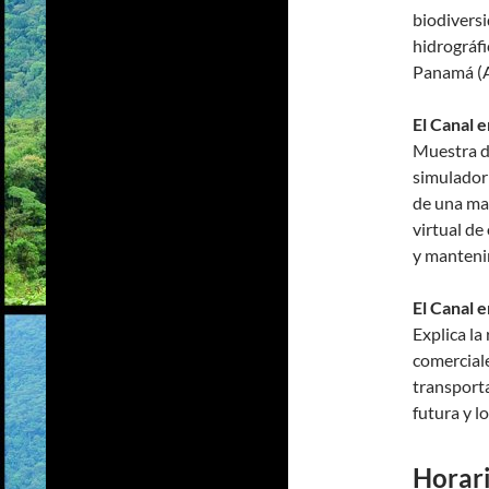
biodiversi
hidrográfi
Panamá (AC
El Canal 
Muestra d
simulador
de una ma
virtual d
y manteni
El Canal 
Explica la
comerciale
transport
futura y l
Horari