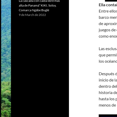
La cascada con caída libre más
Ella conta
alta de Panamá” KIKI, Soloy,
Comarca Ngäbe Buglé
Entre ello
9 de March de 2022
barco meno
de aproxi
juegos de 
como enor
Las esclu
que permit
los océano
Después de
inicio de 
dentro del
historia d
hasta los 
menos de 