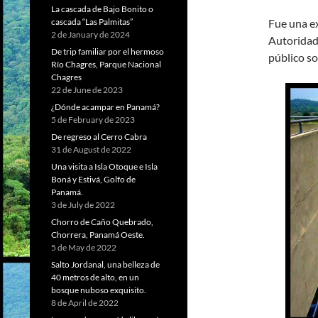
La cascada de Bajo Bonito o
Fue una ex
cascada “Las Palmitas”
2 de January de 2024
Autoridad 
De trip familiar por el hermoso
público so
Río Chagres, Parque Nacional
Chagres
22 de June de 2023
¿Dónde acampar en Panamá?
5 de February de 2023
De regreso al Cerro Cabra
31 de August de 2022
Una visita a Isla Otoque e Isla
Boná y Estivá, Golfo de
Panamá.
3 de July de 2022
Chorro de Caño Quebrado,
Chorrera, Panamá Oeste.
5 de May de 2022
Salto Jordanal, una belleza de
40 metros de alto, en un
bosque nuboso exquisito.
8 de April de 2022