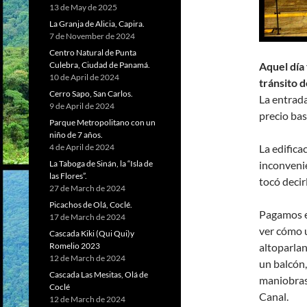
13 de May de 2025
La Granja de Alicia, Capira.
7 de November de 2024
Centro Natural de Punta
Aquel día 
Culebra, Ciudad de Panamá.
10 de April de 2024
tránsito d
Cerro Sapo, San Carlos.
La entrada
9 de April de 2024
precio bas
Parque Metropolitano con un
niño de 7 años.
La edifica
4 de April de 2024
inconveni
La Taboga de Sinán, la “Isla de
las Flores”.
tocó decirl
27 de March de 2024
Picachos de Olá, Coclé.
Pagamos e
17 de March de 2024
ver cómo u
Cascada Kiki (Qui Qui)y
altoparla
Romelio 2023
12 de March de 2024
un balcón,
Cascada Las Mesitas, Olá de
maniobras,
Coclé
Canal.
12 de March de 2024