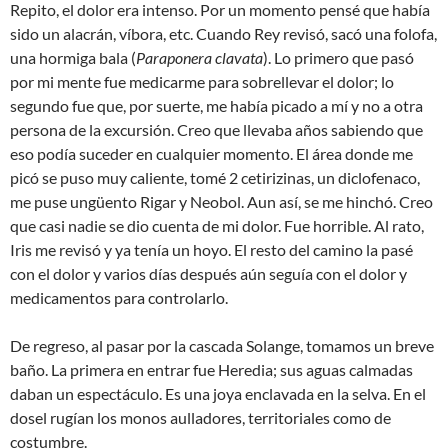
Repito, el dolor era intenso. Por un momento pensé que había
sido un alacrán, víbora, etc. Cuando Rey revisó, sacó una folofa,
una hormiga bala (
Paraponera clavata
). Lo primero que pasó
por mi mente fue medicarme para sobrellevar el dolor; lo
segundo fue que, por suerte, me había picado a mí y no a otra
persona de la excursión. Creo que llevaba años sabiendo que
eso podía suceder en cualquier momento. El área donde me
picó se puso muy caliente, tomé 2 cetirizinas, un diclofenaco,
me puse ungüento Rigar y Neobol. Aun así, se me hinchó. Creo
que casi nadie se dio cuenta de mi dolor. Fue horrible. Al rato,
Iris me revisó y ya tenía un hoyo. El resto del camino la pasé
con el dolor y varios días después aún seguía con el dolor y
medicamentos para controlarlo.
De regreso, al pasar por la cascada Solange, tomamos un breve
baño. La primera en entrar fue Heredia; sus aguas calmadas
daban un espectáculo. Es una joya enclavada en la selva. En el
dosel rugían los monos aulladores, territoriales como de
costumbre.