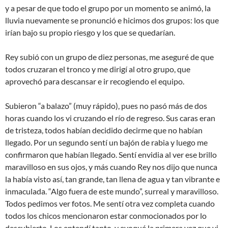
y a pesar de que todo el grupo por un momento se animó, la
lluvia nuevamente se pronunció e hicimos dos grupos: los que
irían bajo su propio riesgo y los que se quedarían.
Rey subió con un grupo de diez personas, me aseguré de que
todos cruzaran el tronco y me dirigí al otro grupo, que
aprovechó para descansar e ir recogiendo el equipo.
Subieron “a balazo” (muy rápido), pues no pasó más de dos
horas cuando los vi cruzando el río de regreso. Sus caras eran
de tristeza, todos habían decidido decirme que no habían
llegado. Por un segundo sentí un bajón de rabia y luego me
confirmaron que habían llegado. Sentí envidia al ver ese brillo
maravilloso en sus ojos, y más cuando Rey nos dijo que nunca
la había visto así, tan grande, tan llena de agua y tan vibrante e
inmaculada. “Algo fuera de este mundo”, surreal y maravilloso.
Todos pedimos ver fotos. Me sentí otra vez completa cuando
todos los chicos mencionaron estar conmocionados por lo
descubierto. Los entendí tanto, y evoqué la primera vez que vi