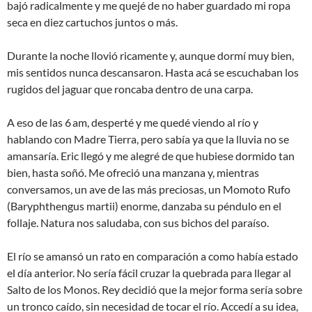
bajó radicalmente y me quejé de no haber guardado mi ropa
seca en diez cartuchos juntos o más.
Durante la noche llovió ricamente y, aunque dormí muy bien,
mis sentidos nunca descansaron. Hasta acá se escuchaban los
rugidos del jaguar que roncaba dentro de una carpa.
A eso de las 6 am, desperté y me quedé viendo al río y
hablando con Madre Tierra, pero sabía ya que la lluvia no se
amansaría. Eric llegó y me alegré de que hubiese dormido tan
bien, hasta soñó. Me ofreció una manzana y, mientras
conversamos, un ave de las más preciosas, un Momoto Rufo
(Baryphthengus martii) enorme, danzaba su péndulo en el
follaje. Natura nos saludaba, con sus bichos del paraíso.
El río se amansó un rato en comparación a como había estado
el día anterior. No sería fácil cruzar la quebrada para llegar al
Salto de los Monos. Rey decidió que la mejor forma sería sobre
un tronco caído, sin necesidad de tocar el río. Accedí a su idea,