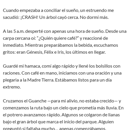
Cuando empezaba a conciliar el sueño, un estruendo me
sacudió: ¡CRASH! Un árbol cayó cerca. No dormí más.
A las 5 a.m. desperté con apenas una hora de sueño. Desde una
carpa cercana oí: “¿Quién quiere café?” y reaccioné de
inmediato. Mientras preparábamos la bebida, escuchamos
gritos: eran Génesis, Félix e Iris, los últimos en llegar.
Guardé mi hamaca, comí algo rápido y llené los bolsillos con
raciones. Con café en mano, iniciamos con una oración y una
plegaria a la Madre Tierra. Estábamos listos para un día
extremo.
Cruzamos el Guanche —para mi alivio, no estaba crecido— y
comenzamos la ruta bajo un cielo que prometía más lluvia. En
el potrero avanzamos rápido. Algunos se colgaron de lianas
bajo el gran árbol que marca el inicio del parque. Alguien
preguntó si faltaba mucho… apenas comenzábamos.