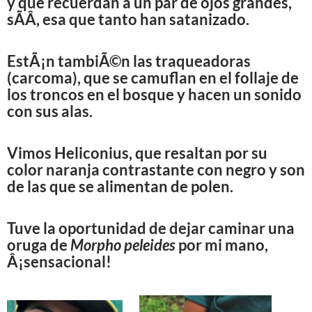
y que recuerdan a un par de ojos grandes,
sÃ­Â­, esa que tanto han satanizado.
EstÃ¡n tambiÃ©n las traqueadoras
(carcoma), que se camuflan en el follaje de
los troncos en el bosque y hacen un sonido
con sus alas.
Vimos Heliconius, que resaltan por su
color naranja contrastante con negro y son
de las que se alimentan de polen.
Tuve la oportunidad de dejar caminar una
oruga de
Morpho peleides
por mi mano,
Â¡sensacional!