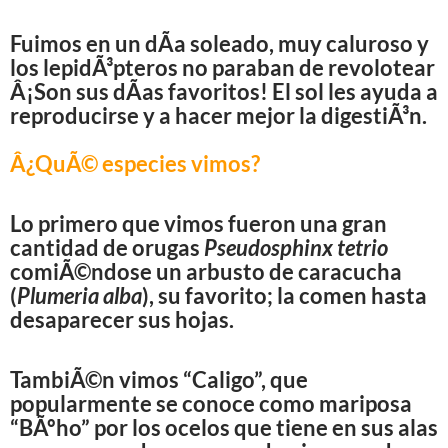
Fuimos en un dÃ­a soleado, muy caluroso y
los lepidÃ³pteros no paraban de revolotear
Â¡Son sus dÃ­as favoritos! El sol les ayuda a
reproducirse y a hacer mejor la digestiÃ³n.
Â¿QuÃ© especies vimos?
Lo primero que vimos fueron una gran
cantidad de orugas
Pseudosphinx tetrio
comiÃ©ndose un arbusto de caracucha
(
Plumeria alba
), su favorito; la comen hasta
desaparecer sus hojas.
TambiÃ©n vimos “Caligo”, que
popularmente se conoce como mariposa
“BÃºho” por los ocelos que tiene en sus alas