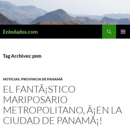
Skip
to
content
Search
Enlodados.com
PRIMAR
MENU
Tag Archives: pnm
NOTICIAS
,
PROVINCIA DE PANAMÁ
EL FANTÃ¡STICO
MARIPOSARIO
METROPOLITANO, Â¡EN LA
CIUDAD DE PANAMÃ¡!