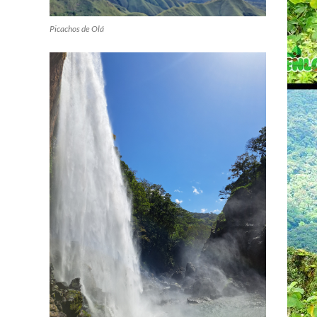
Picachos de Olá