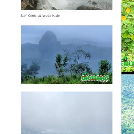
KiKi Comarca Ngobe bugle