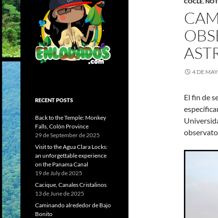
COCLÉ
,
NOT
CAM
OBS
AST
4 DE MAY
El fin de 
RECENT POSTS
específica
Back to the Temple: Monkey
Universid
Falls, Colón Province
observato
29 de September de 2025
Visit to the Agua Clara Locks:
an unforgettable experience
on the Panama Canal
19 de July de 2025
Cacique, Canales Cristalinos
13 de June de 2025
Caminando alrededor de Bajo
Bonito