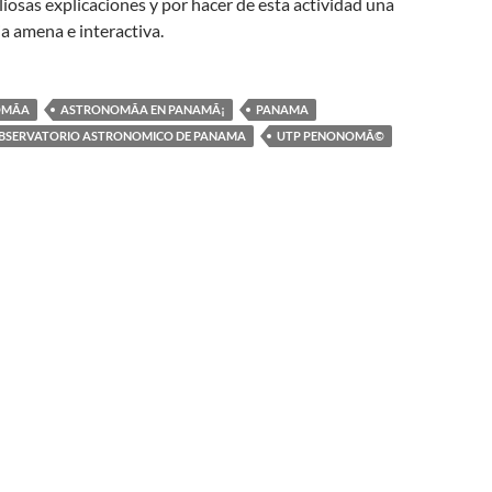
liosas explicaciones y por hacer de esta actividad una
a amena e interactiva.
MÃ­A
ASTRONOMÃ­A EN PANAMÃ¡
PANAMA
OBSERVATORIO ASTRONOMICO DE PANAMA
UTP PENONOMÃ©