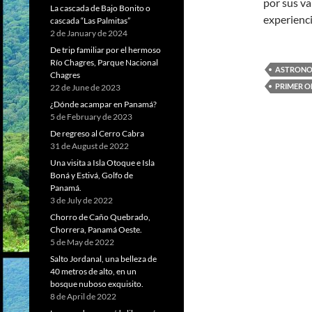
por sus va
La cascada de Bajo Bonito o
experienci
cascada “Las Palmitas”
2 de January de 2024
De trip familiar por el hermoso
Río Chagres, Parque Nacional
ASTRONO
Chagres
PRIMER 
22 de June de 2023
¿Dónde acampar en Panamá?
5 de February de 2023
De regreso al Cerro Cabra
31 de August de 2022
Una visita a Isla Otoque e Isla
Boná y Estivá, Golfo de
Panamá.
3 de July de 2022
Chorro de Caño Quebrado,
Chorrera, Panamá Oeste.
5 de May de 2022
Salto Jordanal, una belleza de
40 metros de alto, en un
bosque nuboso exquisito.
8 de April de 2022