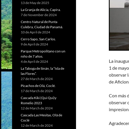
13 de May de 2025
La Granja de Alicia, Capira.
7 de November de 2024
Centro Natural de Punta
Culebra, Ciudad de Panamá.
10 de April de 2024
Cerro Sapo, San Carlos.
9 de April de 2024
Parque Metropolitano con un
niño de 7 años.
La inaugu
4 de April de 2024
1 de mayo
La Taboga de Sinán, la “Isla de
las Flores”.
observar 
27 de March de 2024
de Aficio
Picachos de Olá, Coclé.
17 de March de 2024
Con más d
Cascada Kiki (Qui Qui)y
observar c
Romelio 2023
12 de March de 2024
impresiona
Cascada Las Mesitas, Olá de
Coclé
Agradecem
12 de March de 2024