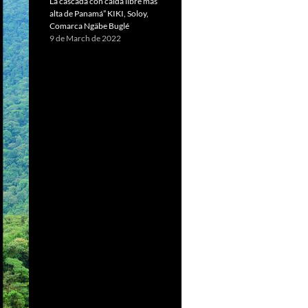
La cascada con caída libre más
alta de Panamá” KIKI, Soloy,
Comarca Ngäbe Buglé
9 de March de 2022