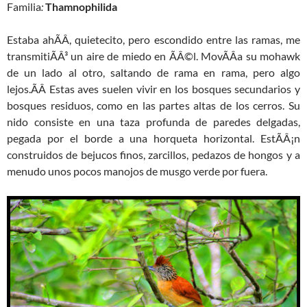
Familia
:
Thamnophilida
Estaba ahÃÂ­, quietecito, pero escondido entre las ramas, me
transmitiÃÂ³ un aire de miedo en ÃÂ©l. MovÃÂ­a su mohawk
de un lado al otro, saltando de rama en rama, pero algo
lejos.ÃÂ Estas aves suelen vivir en los bosques secundarios y
bosques residuos, como en las partes altas de los cerros. Su
nido consiste en una taza profunda de paredes delgadas,
pegada por el borde a una horqueta horizontal. EstÃÂ¡n
construidos de bejucos finos, zarcillos, pedazos de hongos y a
menudo unos pocos manojos de musgo verde por fuera.