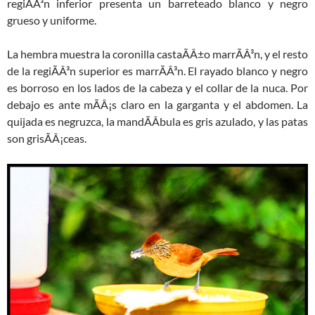
regiÃÂ³n inferior presenta un barreteado blanco y negro
grueso y uniforme.
La hembra muestra la coronilla castaÃÂ±o marrÃÂ³n, y el resto
de la regiÃÂ³n superior es marrÃÂ³n. El rayado blanco y negro
es borroso en los lados de la cabeza y el collar de la nuca. Por
debajo es ante mÃÂ¡s claro en la garganta y el abdomen. La
quijada es negruzca, la mandÃÂ­bula es gris azulado, y las patas
son grisÃÂ¡ceas.