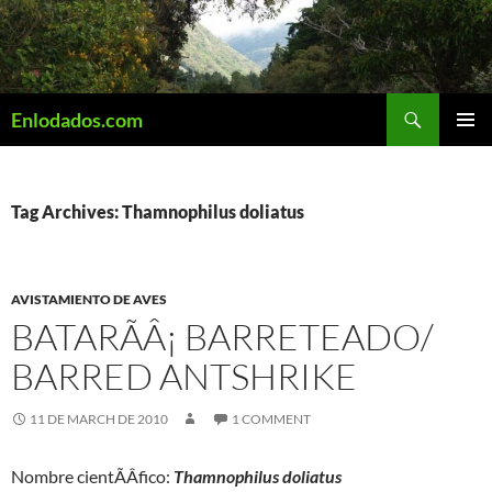
Skip
to
content
Search
Enlodados.com
PRIMAR
MENU
Tag Archives: Thamnophilus doliatus
AVISTAMIENTO DE AVES
BATARÃÂ¡ BARRETEADO/
BARRED ANTSHRIKE
11 DE MARCH DE 2010
1 COMMENT
Nombre cientÃÂ­fico:
Thamnophilus doliatus