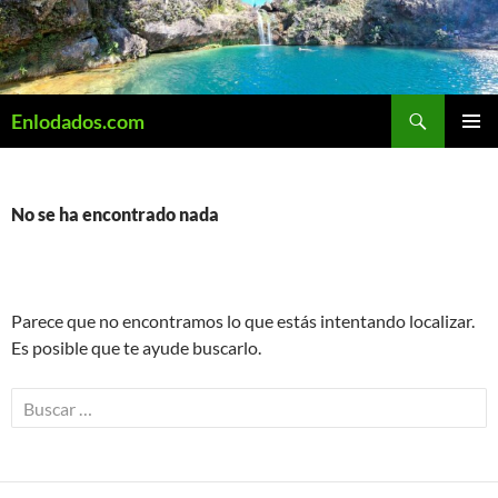
Saltar
al
contenido
Buscar
Enlodados.com
MENÚ
PRINCI
No se ha encontrado nada
Parece que no encontramos lo que estás intentando localizar.
Es posible que te ayude buscarlo.
B
u
s
c