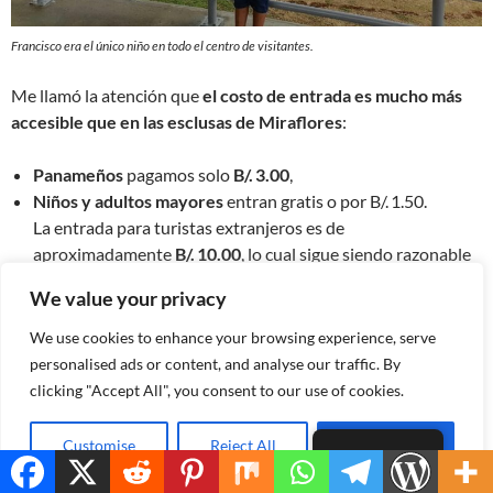
Francisco era el único niño en todo el centro de visitantes.
Me llamó la atención que
el costo de entrada es mucho más
accesible que en las esclusas de Miraflores
:
Panameños
pagamos solo
B/. 3.00
,
Niños y adultos mayores
entran gratis o por B/. 1.50.
La entrada para turistas extranjeros es de
aproximadamente
B/. 10.00
, lo cual sigue siendo razonable
por todo lo que ofrece.
We value your privacy
We use cookies to enhance your browsing experience, serve
personalised ads or content, and analyse our traffic. By
clicking "Accept All", you consent to our use of cookies.
Customise
Reject All
Accept All
Spanish