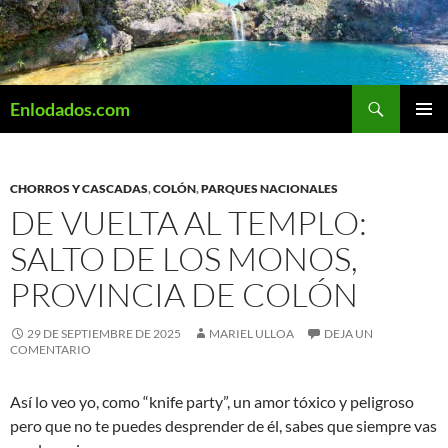
Saltar
al
contenido
Buscar
Enlodados.com
MENÚ
PRINCI
CHORROS Y CASCADAS
,
COLÓN
,
PARQUES NACIONALES
DE VUELTA AL TEMPLO:
SALTO DE LOS MONOS,
PROVINCIA DE COLÓN
29 DE SEPTIEMBRE DE 2025
MARIEL ULLOA
DEJA UN
COMENTARIO
Así lo veo yo, como “knife party”, un amor tóxico y peligroso
pero que no te puedes desprender de él, sabes que siempre vas