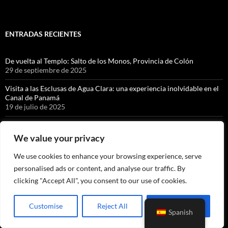
ENTRADAS RECIENTES
De vuelta al Templo: Salto de los Monos, Provincia de Colón
29 de septiembre de 2025
Visita a las Esclusas de Agua Clara: una experiencia inolvidable en el
Canal de Panamá
19 de julio de 2025
Cacique, Canales Cristalinos
13 de junio de 2025
We value your privacy
Caminando alrededor de Bajo Bonito
We use cookies to enhance your browsing experience, serve
13 de mayo de 2025
personalised ads or content, and analyse our traffic. By
La Granja de Alicia, Capira.
clicking "Accept All", you consent to our use of cookies.
7 de noviembre de 2024
Customise
Reject All
Accept All
Centro Natural de Punta Culebra, Ciudad de Panamá.
Spanish
10 de abril de 2024