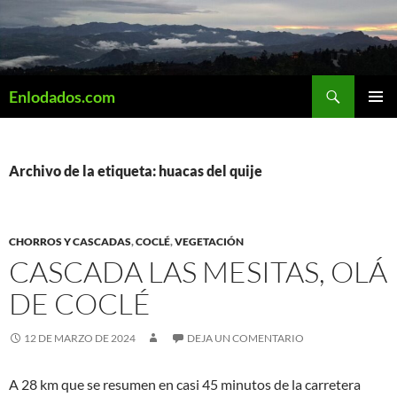
Saltar
al
contenido
Buscar
Enlodados.com
MENÚ
PRINCI
Archivo de la etiqueta: huacas del quije
CHORROS Y CASCADAS
,
COCLÉ
,
VEGETACIÓN
CASCADA LAS MESITAS, OLÁ
DE COCLÉ
12 DE MARZO DE 2024
DEJA UN COMENTARIO
A 28 km que se resumen en casi 45 minutos de la carretera