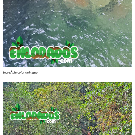
IncreÃ­ble color del agua