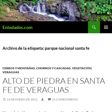
Saltar
al
contenido
Buscar
Enlodados.com
MENÚ
PRINCI
Archivo de la etiqueta: parque nacional santa fe
CERROS Y MONTAÑAS
,
CHORROS Y CASCADAS
,
VEGETACIÓN
,
VERAGUAS
ALTO DE PIEDRA EN SANTA
FE DE VERAGUAS
14 DE ENERO DE 2011
11 COMENTARIOS