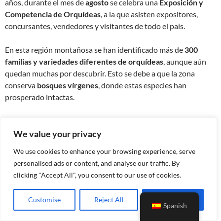
años, durante el mes de
agosto
se celebra una
Exposición y
Competencia de Orquídeas
, a la que asisten expositores,
concursantes, vendedores y visitantes de todo el país.
En esta región montañosa se han identificado más de
300
familias y variedades diferentes de orquídeas
, aunque aún
quedan muchas por descubrir. Esto se debe a que la zona
conserva
bosques vírgenes
, donde estas especies han
prosperado intactas.
En Panamá se han registrado unas
1,500 variedades de
orquídeas
, y Santa Fe alberga alrededor del
30%
de esta
We value your privacy
diversidad. Este distrito tiene la mayor población del país de
We use cookies to enhance your browsing experience, serve
orquídeas de la variedad Pleurothallis
, cuyas flores se
personalised ads or content, and analyse our traffic. By
asemejan a insectos. También abundan las
Miltoniopsis
,
clicking "Accept All", you consent to our use of cookies.
conocidas por sus pétalos en forma de mariposa.
Customise
Reject All
Accept All
Además, en la región se ha redescubierto una especie que se
Spanish
creía extinta, la
Hepidendrum escaligarii
, y se han encontrado