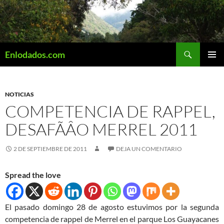
Saltar
al
contenido
Buscar
Enlodados.com
MENÚ
PRINCI
NOTICIAS
COMPETENCIA DE RAPPEL,
DESAFÃÂ­O MERREL 2011
2 DE SEPTIEMBRE DE 2011
DEJA UN COMENTARIO
Spread the love
El pasado domingo 28 de agosto estuvimos por la segunda
competencia de rappel de Merrel en el parque Los Guayacanes