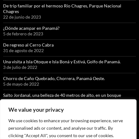
De trip familiar por el hermoso Río Chagres, Parque Nacional
Chagres
22 de junio de 2023
¿Dónde acampar en Panamá?
5 de febrero de 2023
De regreso al Cerro Cabra
31 de agosto de 2022
Una visita a Isla Otoque e Isla Boná y Estivá, Golfo de Panamá.
3 de julio de 2022
Chorro de Caño Quebrado, Chorrera, Panamá Oeste.
5 de mayo de 2022
Salto Jordanal, una belleza de 40 metros de alto, en un bosque
nuboso exquisito.
8 de abril de 2022
We value your privacy
La cascada con caída libre más alta de Panamá” KIKI, Soloy, Comarca
We use cookies to enhance your browsing experience, serve
Ngäbe Buglé
personalised ads or content, and analyse our traffic. By
9 de marzo de 2022
clicking "Accept All", you consent to our use of cookies.