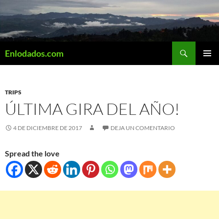
Saltar
al
contenido
Buscar
Enlodados.com
MENÚ
PRINCI
TRIPS
ÚLTIMA GIRA DEL AÑO!
4 DE DICIEMBRE DE 2017
DEJA UN COMENTARIO
Spread the love