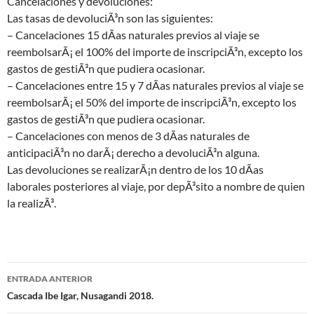
Cancelaciones y devoluciones:
Las tasas de devoluciÃ³n son las siguientes:
– Cancelaciones 15 dÃ­as naturales previos al viaje se
reembolsarÃ¡ el 100% del importe de inscripciÃ³n, excepto los
gastos de gestiÃ³n que pudiera ocasionar.
– Cancelaciones entre 15 y 7 dÃ­as naturales previos al viaje se
reembolsarÃ¡ el 50% del importe de inscripciÃ³n, excepto los
gastos de gestiÃ³n que pudiera ocasionar.
– Cancelaciones con menos de 3 dÃ­as naturales de
anticipaciÃ³n no darÃ¡ derecho a devoluciÃ³n alguna.
Las devoluciones se realizarÃ¡n dentro de los 10 dÃ­as
laborales posteriores al viaje, por depÃ³sito a nombre de quien
la realizÃ³.
ENTRADA ANTERIOR
Navegación
Cascada Ibe Igar, Nusagandi 2018.