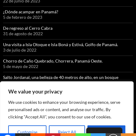
22 de junio de 2023
¿Dónde acampar en Panamá?
5 de febrero de 2023
De regreso al Cerro Cabra
31 de agosto de 2022
Una visita a Isla Otoque e Isla Boná y Estivá, Golfo de Panamá.
3 de julio de 2022
Chorro de Caño Quebrado, Chorrera, Panamá Oeste.
5 de mayo de 2022
Salto Jordanal, una belleza de 40 metros de alto, en un bosque
nuboso exquisito.
8 de abril de 2022
We value your privacy
La cascada con caída libre más alta de Panamá” KIKI, Soloy, Comarca
We use cookies to enhance your browsing experience, serve
Ngäbe Buglé
personalised ads or content, and analyse our traffic. By
9 de marzo de 2022
clicking "Accept All", you consent to our use of cookies.
Customise
Reject All
Accept All
Spanish