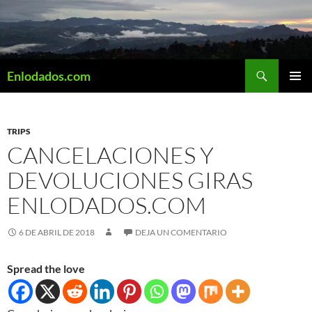
Saltar
al
contenido
Buscar
Enlodados.com
MENÚ
PRINCI
TRIPS
CANCELACIONES Y
DEVOLUCIONES GIRAS
ENLODADOS.COM
6 DE ABRIL DE 2018
DEJA UN COMENTARIO
Spread the love