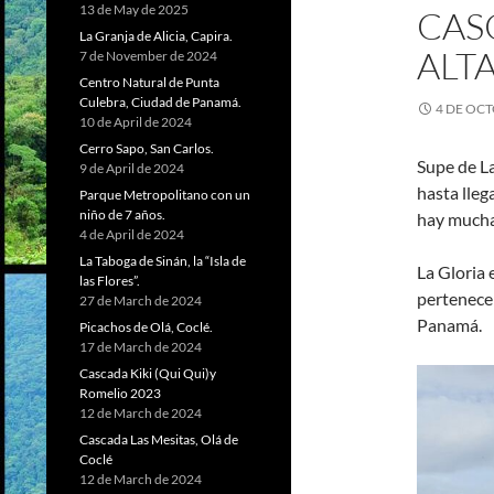
13 de May de 2025
CAS
La Granja de Alicia, Capira.
ALT
7 de November de 2024
Centro Natural de Punta
Culebra, Ciudad de Panamá.
4 DE OCT
10 de April de 2024
Cerro Sapo, San Carlos.
Supe de La
9 de April de 2024
hasta lleg
Parque Metropolitano con un
niño de 7 años.
hay muchas
4 de April de 2024
La Taboga de Sinán, la “Isla de
La Gloria 
las Flores”.
pertenece 
27 de March de 2024
Panamá.
Picachos de Olá, Coclé.
17 de March de 2024
Cascada Kiki (Qui Qui)y
Romelio 2023
12 de March de 2024
Cascada Las Mesitas, Olá de
Coclé
12 de March de 2024