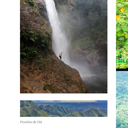
Picachos de Olá