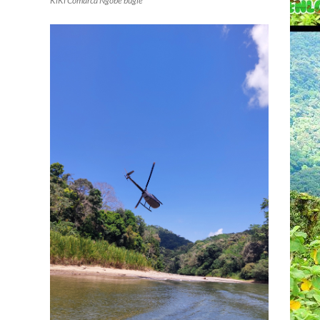
KiKi Comarca Ngobe bugle