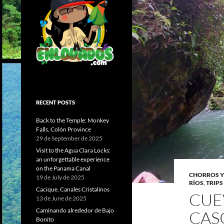
RECENT POSTS
Back to the Temple: Monkey
Falls, Colón Province
29 de September de 2025
Visit to the Agua Clara Locks:
an unforgettable experience
on the Panama Canal
CHORROS Y
19 de July de 2025
RÍOS
,
TRIPS
Cacique, Canales Cristalinos
CUE
13 de June de 2025
Caminando alrededor de Bajo
CAS
Bonito