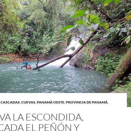
 CASCADAS
,
CUEVAS
,
PANAMÁ OESTE
,
PROVINCIA DE PANAMÁ
,
VA LA ESCONDIDA,
CADA EL PEÑÓN Y