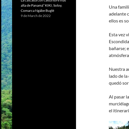
La cascada con caída libre más
alta de Panamá” KIKI, Soloy,
Una famili
Comarca Ngäbe Buglé
adelante c
9 de March de 2022
ellos es so
Esta vez v
Escondida,
bañarse; e
atmósfera 
Nuestra am
lado de la
quedó sorp
Al pasar l
murciélago
el itinerar