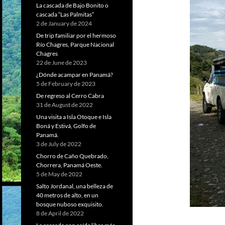
La cascada de Bajo Bonito o
cascada “Las Palmitas”
2 de January de 2024
De trip familiar por el hermoso
Río Chagres, Parque Nacional
Chagres
22 de June de 2023
¿Dónde acampar en Panamá?
5 de February de 2023
De regreso al Cerro Cabra
31 de August de 2022
Una visita a Isla Otoque e Isla
Boná y Estivá, Golfo de
Panamá.
3 de July de 2022
Chorro de Caño Quebrado,
Chorrera, Panamá Oeste.
5 de May de 2022
Salto Jordanal, una belleza de
40 metros de alto, en un
bosque nuboso exquisito.
8 de April de 2022