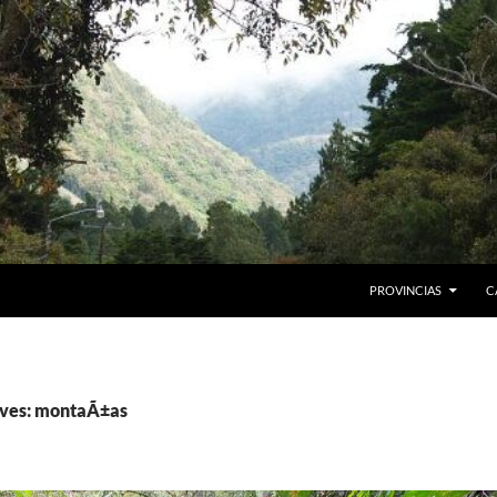
PROVINCIAS
C
ives: montaÃ±as