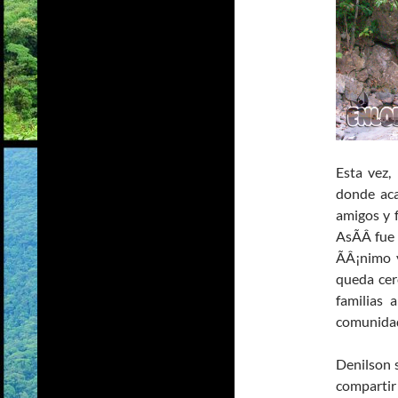
Esta vez,
donde aca
amigos y 
AsÃÂ­ fu
ÃÂ¡nimo 
queda cer
familias 
comunidad
Denilson s
compartir 