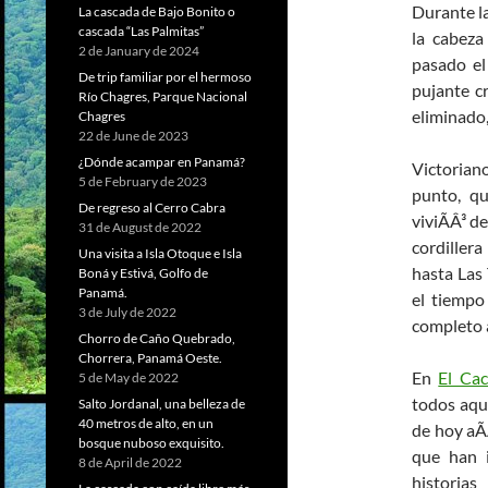
Durante la
La cascada de Bajo Bonito o
cascada “Las Palmitas”
la cabeza
2 de January de 2024
pasado el
De trip familiar por el hermoso
pujante c
Río Chagres, Parque Nacional
eliminado,
Chagres
22 de June de 2023
¿Dónde acampar en Panamá?
Victorian
5 de February de 2023
punto, qu
De regreso al Cerro Cabra
viviÃÂ³ d
31 de August de 2022
cordiller
Una visita a Isla Otoque e Isla
hasta Las 
Boná y Estivá, Golfo de
Panamá.
el tiempo
3 de July de 2022
completo
Chorro de Caño Quebrado,
Chorrera, Panamá Oeste.
En
El Ca
5 de May de 2022
todos aque
Salto Jordanal, una belleza de
40 metros de alto, en un
de hoy aÃ
bosque nuboso exquisito.
que han i
8 de April de 2022
historia