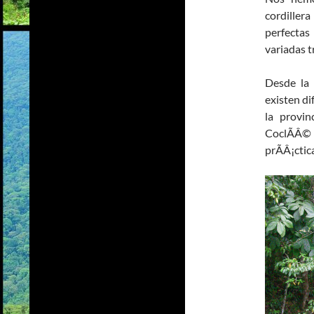
cordiller
perfectas
variadas t
Desde la 
existen di
la provi
CoclÃÂ
prÃÂ¡ctic