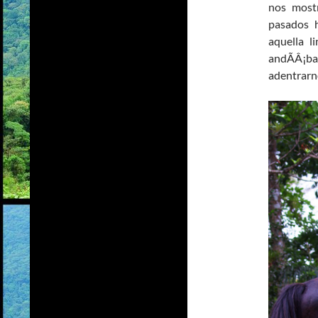
nos mostr
pasados 
aquella 
andÃÂ¡b
adentrarno