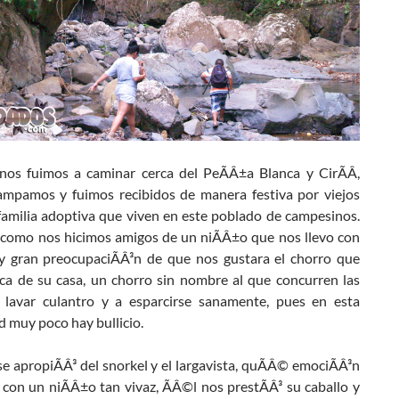
 nos fuimos a caminar cerca del PeÃÂ±a Blanca y CirÃÂ­,
mpamos y fuimos recibidos de manera festiva por viejos
familia adoptiva que viven en este poblado de campesinos.
e como nos hicimos amigos de un niÃÂ±o que nos llevo con
y gran preocupaciÃÂ³n de que nos gustara el chorro que
ca de su casa, un chorro sin nombre al que concurren las
a lavar culantro y a esparcirse sanamente, pues en esta
 muy poco hay bullicio.
e apropiÃÂ³ del snorkel y el largavista, quÃÂ© emociÃÂ³n
con un niÃÂ±o tan vivaz, ÃÂ©l nos prestÃÂ³ su caballo y