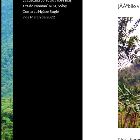
La cascada con caída libre más
jÃÂºbilo v
alta de Panamá” KIKI, Soloy,
Comarca Ngäbe Buglé
9 de March de 2022
Nos hemo