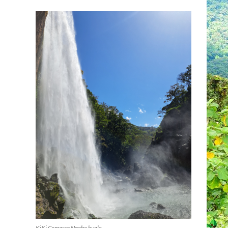
KiKi Comarca Ngobe bugle