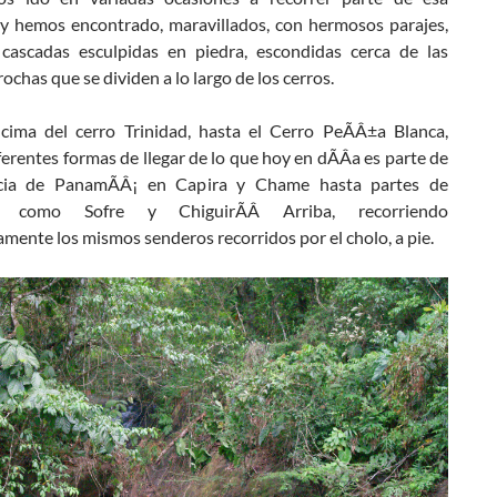
a y hemos encontrado, maravillados, con hermosos parajes,
 cascadas esculpidas en piedra, escondidas cerca de las
rochas que se dividen a lo largo de los cerros.
cima del cerro Trinidad, hasta el Cerro PeÃÂ±a Blanca,
ferentes formas de llegar de lo que hoy en dÃÂ­a es parte de
ncia de PanamÃÂ¡ en Capira y Chame hasta partes de
© como Sofre y ChiguirÃÂ­ Arriba, recorriendo
amente los mismos senderos recorridos por el cholo, a pie.