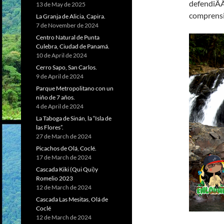
defendiÃ
13 de May de 2025
comprensiÃ
La Granja de Alicia, Capira.
7 de November de 2024
Centro Natural de Punta
Culebra, Ciudad de Panamá.
10 de April de 2024
Cerro Sapo, San Carlos.
9 de April de 2024
Parque Metropolitano con un
niño de 7 años.
4 de April de 2024
La Taboga de Sinán, la “Isla de
las Flores”.
27 de March de 2024
Picachos de Olá, Coclé.
17 de March de 2024
Cascada Kiki (Qui Qui)y
Romelio 2023
12 de March de 2024
Cascada Las Mesitas, Olá de
Coclé
12 de March de 2024