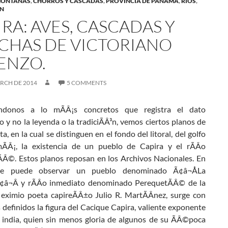
MONTAÑAS
,
CHORROS Y CASCADAS
,
PROVINCIA DE PANAMÁ
,
RÍOS
,
ÓN
RA: AVES, CASCADAS Y
CHAS DE VICTORIANO
ENZO.
ARCH DE 2014
5 COMMENTS
¡ndonos a lo mÃÂ¡s concretos que registra el dato
co y no la leyenda o la tradiciÃÂ³n, vemos ciertos planos de
ata, en la cual se distinguen en el fondo del litoral, del golfo
Â¡, la existencia de un pueblo de Capira y el rÃÂ­o
Â©. Estos planos reposan en los Archivos Nacionales. En
e puede observar un pueblo denominado Ã¢â¬ÅLa
¢â¬Â y rÃÂ­o inmediato denominado PerequetÃÂ© de la
 eximio poeta capireÃÂ±o Julio R. MartÃÂ­nez, surge con
 definidos la figura del Cacique Capira, valiente exponente
a india, quien sin menos gloria de algunos de su ÃÂ©poca