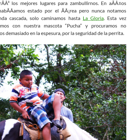
ÃÂ³ los mejores lugares para zambullirnos. En aÃÂ±os
habÃÂ­amos estado por el ÃÂ¡rea pero nunca notamos
linda cascada, solo caminamos hasta
La Gloria
. Esta vez
amos con nuestra mascota “Pucha” y procuramos no
s demasiado en la espesura, por la seguridad de la perrita.