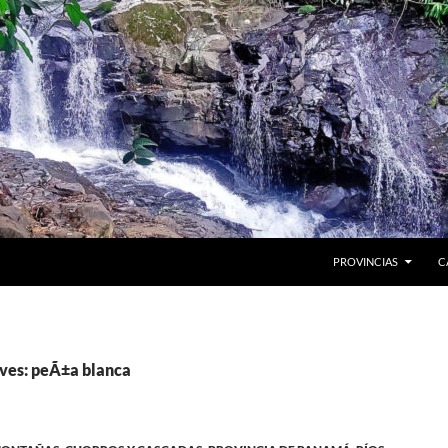
PROVINCIAS
C
ves: peÃ±a blanca