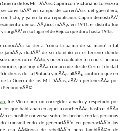
 Guerra de los Mil DÃÂ­as, Capira con Victoriano Lorenzo a
 se convirtiÃÂ³ en campo de correrÃÂ­as del guerrillero,
 conflicto, y ya en la era republicana, Capira demostrÃÂ³
recimiento democrÃÂ¡tico; mÃÂ¡s en 1941, el distrito fue
 y surgiÃÂ³ en su lugar el de Bejuco que duro hasta 1945.
o conocÃÂ­a su tierra “como la palma de su mano” a tal
e jamÃÂ¡s dudÃÂ³ de su dominio en el terreno donde
esde que era un niÃÂ±o, y no era cualquier terreno, si no una
a enorme, que hoy dÃÂ­a comprende desde Cerro Trinidad
Trincheras de La Pintada y mÃÂ¡s allÃÂ¡, contorno que en
 de la Guerra de los Mil DÃÂ­as, aÃÂºn pertenecÃÂ­a por
 a PenonomÃÂ©.
cao
, fue Victoriano un corregidor amado y respetado por
llos que habitaban en aquella rancherÃÂ­a, hasta el dÃÂ­a
Âºn es posible conversar sobre los hechos con las personas
do transmitiendo de generaciÃÂ³n en generaciÃÂ³n las
s de esa ÃÂ©poca de rebeliÃÂ³n pero tambiÃÂ©n de