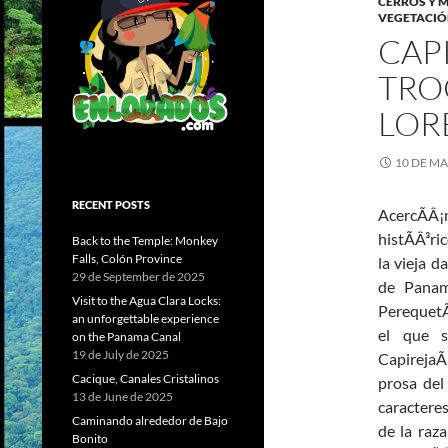
CERROS Y 
VEGETACI
CAPI
TRO
LOR
10 DE M
RECENT POSTS
AcercÃÂ
histÃÂ³ri
Back to the Temple: Monkey
Falls, Colón Province
la vieja d
29 de September de 2025
de PanamÃ
Visit to the Agua Clara Locks:
PerequetÃ
an unforgettable experience
el que s
on the Panama Canal
19 de July de 2025
CapirejaÃ
Cacique, Canales Cristalinos
prosa del
13 de June de 2025
caracteres
Caminando alrededor de Bajo
de la raz
Bonito