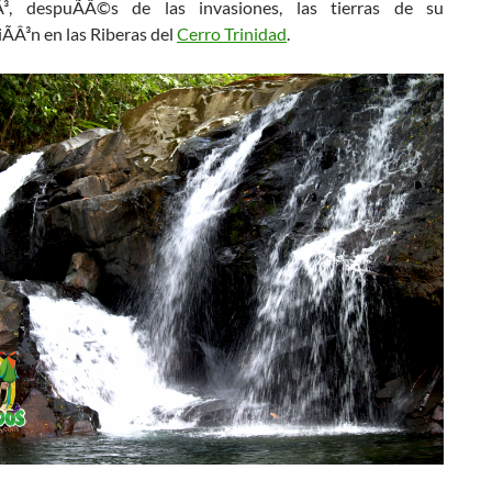
Â³, despuÃÂ©s de las invasiones, las tierras de su
Â³n en las Riberas del
Cerro Trinidad
.