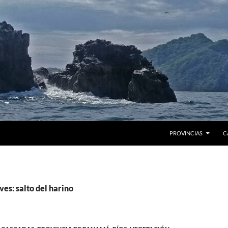
PROVINCIAS
C
ves: salto del harino