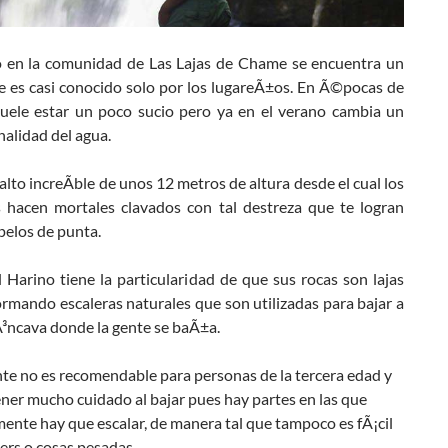
 en la comunidad de Las Lajas de Chame se encuentra un
e es casi conocido solo por los lugareÃ±os. En Ã©pocas de
suele estar un poco sucio pero ya en el verano cambia un
nalidad del agua.
alto increÃ­ble de unos 12 metros de altura desde el cual los
s hacen mortales clavados con tal destreza que te logran
pelos de punta.
el Harino tiene la particularidad de que sus rocas son lajas
rmando escaleras naturales que son utilizadas para bajar a
Ã³ncava donde la gente se baÃ±a.
te no es recomendable para personas de la tercera edad y
ner mucho cuidado al bajar pues hay partes en las que
ente hay que escalar, de manera tal que tampoco es fÃ¡cil
lers o cosas pesadas.