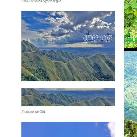
KiKi Comarca Ngobe bugle
Picachos de Olá