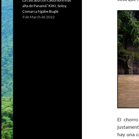
La cascada con caída libre más
alta de Panamá” KIKI, Soloy,
Comarca Ngäbe Buglé
9 de March de 2022
El chorro
justament
hay una ca