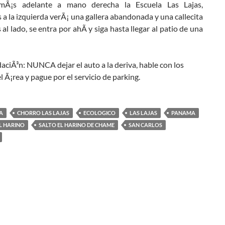
mÃ¡s adelante a mano derecha la Escuela Las Lajas,
 la izquierda verÃ¡ una gallera abandonada y una callecita
 al lado, se entra por ahÃ­ y siga hasta llegar al patio de una
ciÃ³n: NUNCA dejar el auto a la deriva, hable con los
l Ã¡rea y pague por el servicio de parking.
A
CHORRO LAS LAJAS
ECOLOGICO
LAS LAJAS
PANAMA
L HARINO
SALTO EL HARINO DE CHAME
SAN CARLOS