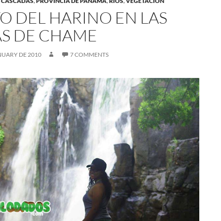
 CASCADAS
,
PROVINCIA DE PANAMÁ
,
RÍOS
,
VEGETACIÓN
TO DEL HARINO EN LAS
AS DE CHAME
NUARY DE 2010
7 COMMENTS