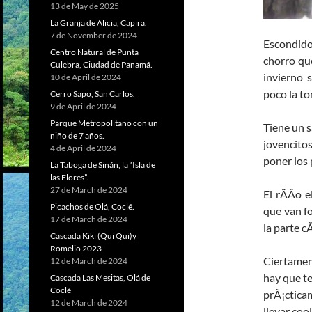
13 de May de 2025
La Granja de Alicia, Capira.
7 de November de 2024
Escondido
Centro Natural de Punta
chorro qu
Culebra, Ciudad de Panamá.
invierno 
10 de April de 2024
poco la to
Cerro Sapo, San Carlos.
9 de April de 2024
Parque Metropolitano con un
Tiene un s
niño de 7 años.
jovencito
4 de April de 2024
poner los 
La Taboga de Sinán, la “Isla de
las Flores”.
27 de March de 2024
El rÃ­Â­o 
Picachos de Olá, Coclé.
que van fo
17 de March de 2024
la parte c
Cascada Kiki (Qui Qui)y
Romelio 2023
Ciertamen
12 de March de 2024
hay que te
Cascada Las Mesitas, Olá de
Coclé
prÃ¡cticam
12 de March de 2024
llevar coo