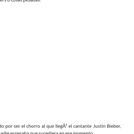
o por ser el chorro al que llegÃ³ el cantante Justin Bieber,
nadie esperaba que sucediera en ese momento.