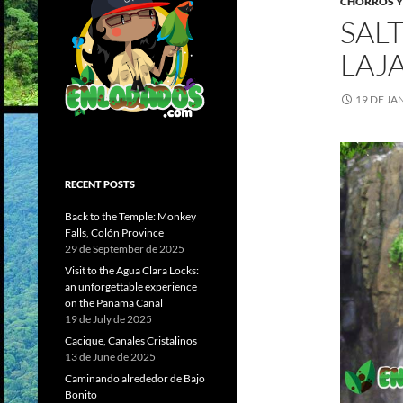
CHORROS Y
SAL
LAJ
19 DE JA
RECENT POSTS
Back to the Temple: Monkey
Falls, Colón Province
29 de September de 2025
Visit to the Agua Clara Locks:
an unforgettable experience
on the Panama Canal
19 de July de 2025
Cacique, Canales Cristalinos
13 de June de 2025
Caminando alrededor de Bajo
Bonito