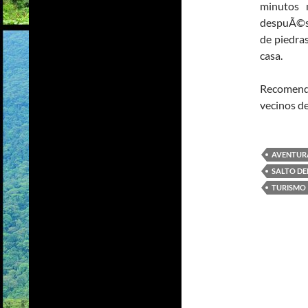
minutos 
despuÃ©s a
de piedras
casa.
Recomenda
vecinos de
AVENTUR
SALTO DE
TURISMO