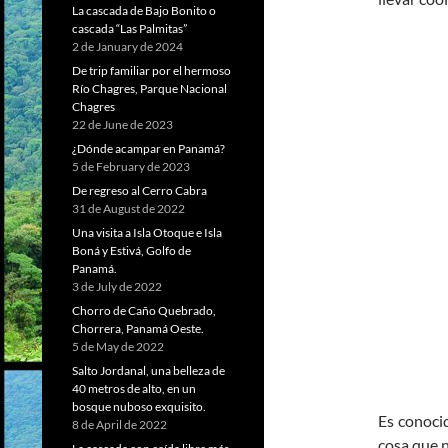
La cascada de Bajo Bonito o
cascada “Las Palmitas”
2 de January de 2024
De trip familiar por el hermoso
Río Chagres, Parque Nacional
Chagres
22 de June de 2023
¿Dónde acampar en Panamá?
5 de February de 2023
De regreso al Cerro Cabra
31 de August de 2022
Una visita a Isla Otoque e Isla
Boná y Estivá, Golfo de
Panamá.
3 de July de 2022
Chorro de Caño Quebrado,
Chorrera, Panamá Oeste.
5 de May de 2022
Salto Jordanal, una belleza de
40 metros de alto, en un
bosque nuboso exquisito.
Es conocid
8 de April de 2022
cosa que 