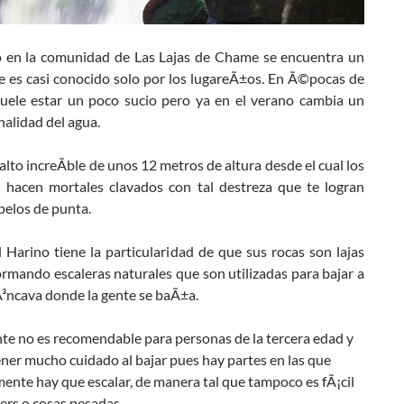
 en la comunidad de Las Lajas de Chame se encuentra un
e es casi conocido solo por los lugareÃ±os. En Ã©pocas de
suele estar un poco sucio pero ya en el verano cambia un
nalidad del agua.
alto increÃ­ble de unos 12 metros de altura desde el cual los
s hacen mortales clavados con tal destreza que te logran
pelos de punta.
el Harino tiene la particularidad de que sus rocas son lajas
rmando escaleras naturales que son utilizadas para bajar a
Ã³ncava donde la gente se baÃ±a.
te no es recomendable para personas de la tercera edad y
ner mucho cuidado al bajar pues hay partes en las que
ente hay que escalar, de manera tal que tampoco es fÃ¡cil
lers o cosas pesadas.