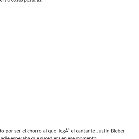
o por ser el chorro al que llegÃ³ el cantante Justin Bieber,
nadie esperaba que sucediera en ese momento.