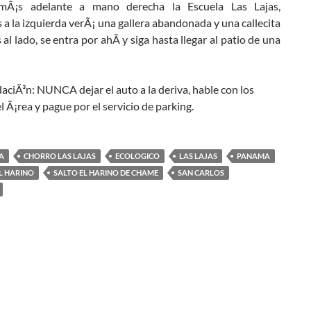
mÃ¡s adelante a mano derecha la Escuela Las Lajas,
 la izquierda verÃ¡ una gallera abandonada y una callecita
 al lado, se entra por ahÃ­ y siga hasta llegar al patio de una
ciÃ³n: NUNCA dejar el auto a la deriva, hable con los
l Ã¡rea y pague por el servicio de parking.
A
CHORRO LAS LAJAS
ECOLOGICO
LAS LAJAS
PANAMA
L HARINO
SALTO EL HARINO DE CHAME
SAN CARLOS