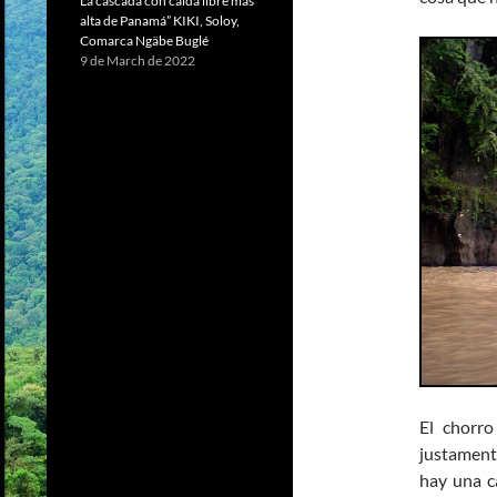
La cascada con caída libre más
alta de Panamá” KIKI, Soloy,
Comarca Ngäbe Buglé
9 de March de 2022
El chorro
justament
hay una ca