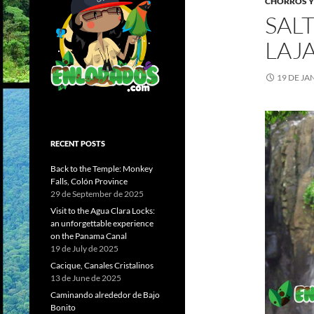
CHORROS Y
SAL
LAJ
19 DE JA
RECENT POSTS
Back to the Temple: Monkey
Falls, Colón Province
29 de September de 2025
Visit to the Agua Clara Locks:
an unforgettable experience
on the Panama Canal
19 de July de 2025
Cacique, Canales Cristalinos
13 de June de 2025
Caminando alrededor de Bajo
Bonito