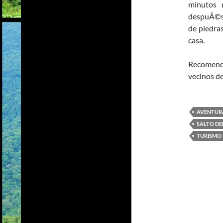
minutos 
despuÃ©s a
de piedras
casa.
Recomenda
vecinos de
AVENTUR
SALTO DE
TURISMO