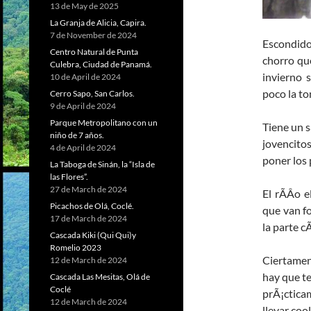
13 de May de 2025
La Granja de Alicia, Capira.
7 de November de 2024
Escondido
Centro Natural de Punta
chorro qu
Culebra, Ciudad de Panamá.
invierno 
10 de April de 2024
poco la to
Cerro Sapo, San Carlos.
9 de April de 2024
Parque Metropolitano con un
Tiene un s
niño de 7 años.
jovencito
4 de April de 2024
poner los 
La Taboga de Sinán, la “Isla de
las Flores”.
27 de March de 2024
El rÃ­Â­o 
Picachos de Olá, Coclé.
que van fo
17 de March de 2024
la parte c
Cascada Kiki (Qui Qui)y
Romelio 2023
Ciertamen
12 de March de 2024
hay que te
Cascada Las Mesitas, Olá de
Coclé
prÃ¡cticam
12 de March de 2024
llevar coo