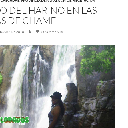
 CASCADAS
,
PROVINCIA DE PANAMÁ
,
RÍOS
,
VEGETACIÓN
TO DEL HARINO EN LAS
AS DE CHAME
NUARY DE 2010
7 COMMENTS