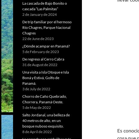
La cascada de Bajo Bonito o
cascada “Las Palmitas”
2 de January de 2024
De trip familiar por el hermoso
Río Chagres, Parque Nacional
Chagres
22 de June de 2023
¿Dónde acampar en Panamá?
5 de February de 2023
De regreso al Cerro Cabra
31 de August de 2022
Una visita a Isla Otoque e Isla
Boná y Estivá, Golfo de
Panamá.
3 de July de 2022
Chorro de Caño Quebrado,
Chorrera, Panamá Oeste.
5 de May de 2022
Salto Jordanal, una belleza de
40 metros de alto, en un
bosque nuboso exquisito.
Es conocid
8 de April de 2022
cosa que 