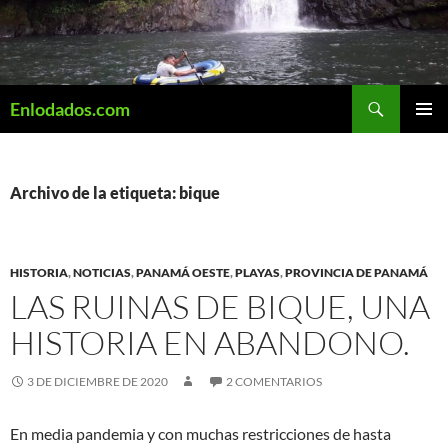
Saltar
al
contenido
Buscar
Enlodados.com
MENÚ
PRINCI
Archivo de la etiqueta: bique
HISTORIA
,
NOTICIAS
,
PANAMÁ OESTE
,
PLAYAS
,
PROVINCIA DE PANAMÁ
LAS RUINAS DE BIQUE, UNA
HISTORIA EN ABANDONO.
3 DE DICIEMBRE DE 2020
2 COMENTARIOS
En media pandemia y con muchas restricciones de hasta