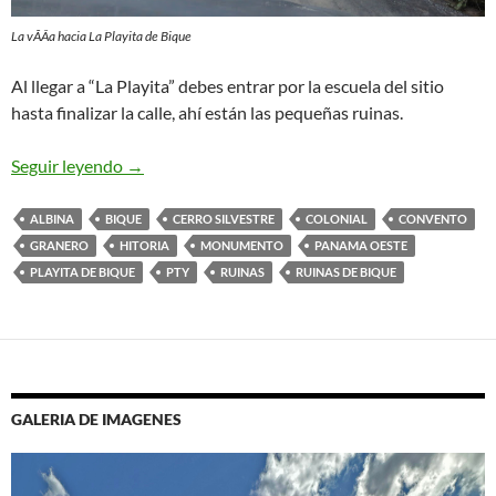
La vÃÂ­a hacia La Playita de Bique
Al llegar a “La Playita” debes entrar por la escuela del sitio
hasta finalizar la calle, ahí­ están las pequeñas ruinas.
Seguir leyendo
Las Ruinas de Bique, una historia en abandono.
→
ALBINA
BIQUE
CERRO SILVESTRE
COLONIAL
CONVENTO
GRANERO
HITORIA
MONUMENTO
PANAMA OESTE
PLAYITA DE BIQUE
PTY
RUINAS
RUINAS DE BIQUE
GALERIA DE IMAGENES