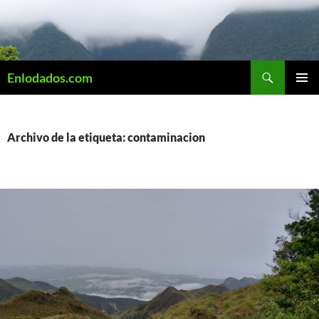
Saltar
al
contenido
Buscar
Enlodados.com
MENÚ
PRINCI
Archivo de la etiqueta: contaminacion