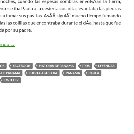
 noches, cuando las espesas sombras envolvÃ­an la tierra,
nte se iba Paula a la desierta cocinita, levantaba las piedras
a a fumar sus pavitas. AsÃ­Â­ siguiÃ³ mucho tiempo fumando
as las colillas que encontraba durante el dÃ­a, hasta que fue
da por su padre.
yendo
La pavita de tierra.
→
OS
FACEBOOK
HISTORIA DE PANAMA
ITOS
LEYENDAS
S DE PANAMA
LUISITA AGUILERA
PANAMA
PAULA
TWITTER