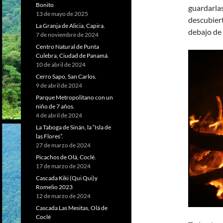
Bonito
guardarla
13 de mayo de 2025
descubiert
La Granja de Alicia, Capira.
debajo de 
7 de noviembre de 2024
Centro Natural de Punta
Culebra, Ciudad de Panamá.
10 de abril de 2024
Cerro Sapo, San Carlos.
9 de abril de 2024
Parque Metropolitano con un
niño de 7 años.
4 de abril de 2024
La Taboga de Sinán, la “Isla de
las Flores”.
27 de marzo de 2024
Picachos de Olá, Coclé.
17 de marzo de 2024
Cascada Kiki (Qui Qui)y
Romelio 2023
12 de marzo de 2024
Cascada Las Mesitas, Olá de
Coclé