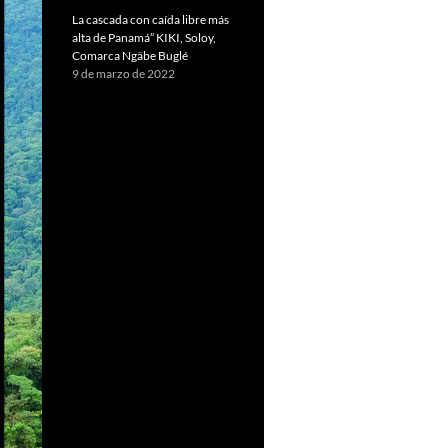
La cascada con caída libre más
alta de Panamá” KIKI, Soloy,
Comarca Ngäbe Buglé
9 de marzo de 2022