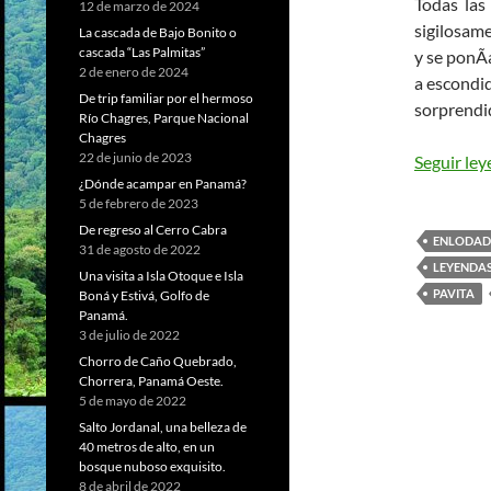
Todas las
12 de marzo de 2024
sigilosame
La cascada de Bajo Bonito o
cascada “Las Palmitas”
y se ponÃ­
2 de enero de 2024
a escondid
De trip familiar por el hermoso
sorprendi
Río Chagres, Parque Nacional
Chagres
22 de junio de 2023
Seguir le
¿Dónde acampar en Panamá?
5 de febrero de 2023
De regreso al Cerro Cabra
ENLODAD
31 de agosto de 2022
LEYENDA
Una visita a Isla Otoque e Isla
PAVITA
Boná y Estivá, Golfo de
Panamá.
3 de julio de 2022
Chorro de Caño Quebrado,
Chorrera, Panamá Oeste.
5 de mayo de 2022
Salto Jordanal, una belleza de
40 metros de alto, en un
bosque nuboso exquisito.
8 de abril de 2022