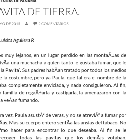
EYENDAS DE PANAMÁ
AVITA DE TIERRA.
YO DE 2015
2 COMENTARIOS
Luisita Aguilera P.
s muy lejanos, en un lugar perdido en las montaÃ±as de
ivÃ­a una muchacha a quien tanto le gustaba fumar, que le
la Pavita”. Sus padres habÃ­an tratado por todos los medios
e la costumbre, pero ya Paula, que tal era el nombre de la
aba completamente enviciada, y nada consiguieron. Al fin,
a familia de regaÃ±arla y castigarla, la amenazaron con la
la veÃ­an fumando.
a vez, Paula asustÃ³ de veras, y no se atreviÃ³ a fumar por
­as. Mas su cuerpo entero sentÃ­a las ansias del tabaco. No
³mo hacer para encontrar lo que deseaba. Al fin se le
 recoger todas las pavitas que los demÃ¡s votaban,