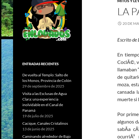
MITOS Y L
LA P
20 DE MA
Escrito de 
En tiempo
CoclÃ©, v
ENTRADAS RECIENTES
llamaban “
De vuelta al Templo: Salto de
de quitarl
los Monos, Provincia de Colón
moza, est
29 de septiembre de 2025
cansada l
Visita a las Esclusas de Agua
muerte si 
Clara: una experiencia
inolvidable en el Canal de
Panamá
Por primer
19 de julio de 2025
algunos dÃ
Cacique, Canales Cristalinos
sabÃ­a cÃ
13 de junio de 2025
ocurriÃ³
Caminando alrededor de Bajo