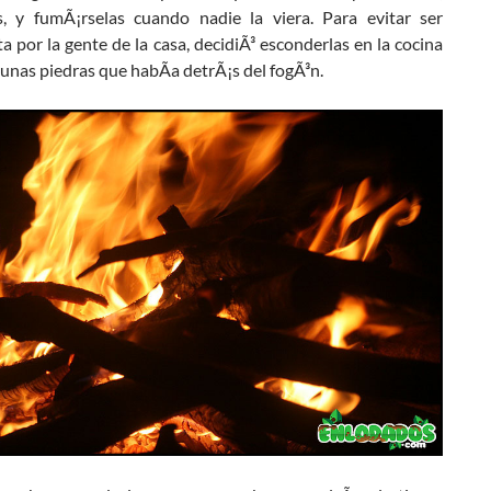
s, y fumÃ¡rselas cuando nadie la viera. Para evitar ser
a por la gente de la casa, decidiÃ³ esconderlas en la cocina
unas piedras que habÃ­a detrÃ¡s del fogÃ³n.