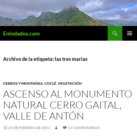
Saltar
al
contenido
Buscar
Enlodados.com
MENÚ
PRINCI
Archivo de la etiqueta: las tres marias
CERROS Y MONTAÑAS
,
COCLÉ
,
VEGETACIÓN
ASCENSO AL MONUMENTO
NATURAL CERRO GAITAL,
VALLE DE ANTÓN
25 DE FEBRERO DE 2011
11 COMENTARIOS