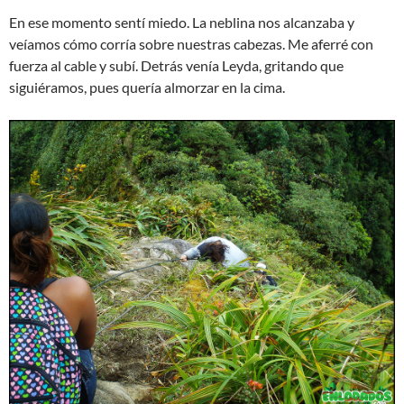
En ese momento sentí miedo. La neblina nos alcanzaba y
veíamos cómo corría sobre nuestras cabezas. Me aferré con
fuerza al cable y subí. Detrás venía Leyda, gritando que
siguiéramos, pues quería almorzar en la cima.