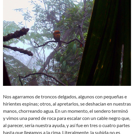
Nos agarramos de troncos delgados, algunos con pequeñas e
hirientes espinas; otros, al apretarlos, se deshacían en nuestras
manos, chorreando agua. En un momento, el sendero terminó
y vimos una pared de roca para escalar con un cable negro que,
al parecer, sería nuestra ayuda, y así fue en tres o cuatro partes
hasta que llegamos a la cima. Literalmente, la subida no es