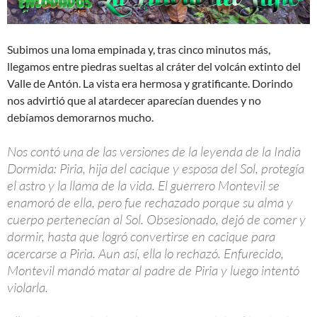
Subimos una loma empinada y, tras cinco minutos más,
llegamos entre piedras sueltas al cráter del volcán extinto del
Valle de Antón. La vista era hermosa y gratificante. Dorindo
nos advirtió que al atardecer aparecían duendes y no
debíamos demorarnos mucho.
Nos contó una de las versiones de la leyenda de la India
Dormida: Piria, hija del cacique y esposa del Sol, protegía
el astro y la llama de la vida. El guerrero Montevil se
enamoró de ella, pero fue rechazado porque su alma y
cuerpo pertenecían al Sol. Obsesionado, dejó de comer y
dormir, hasta que logró convertirse en cacique para
acercarse a Piria. Aun así, ella lo rechazó. Enfurecido,
Montevil mandó matar al padre de Piria y luego intentó
violarla.