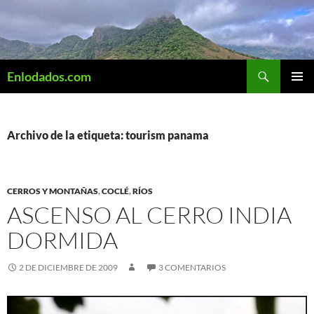
Saltar
al
contenido
Buscar
Enlodados.com
MENÚ
PRINCI
Archivo de la etiqueta: tourism panama
CERROS Y MONTAÑAS
,
COCLÉ
,
RÍOS
ASCENSO AL CERRO INDIA
DORMIDA
2 DE DICIEMBRE DE 2009
3 COMENTARIOS