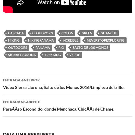
CASCADA
CLOUDPORN
COLON
GREEN
GUANCHE
HIKING
HIKINGPANAMA
INCREIBLE
NEVERSTOPEXPLORING
OUTDOORS
PANAMA
RIO
SALTO DE LOS MONOS
SIERRA LLORONA
TREKKING
VERDE
ENTRADA ANTERIOR
Navegación
Video Sierra Llorona, Salto de los Monos 2016/Limpieza de trillo.
de
ENTRADA SIGUIENTE
entradas
ParaÃÂ­so Escondido, donde Menchaca. ChicÃÂ¡ de Chame.
DEJA UNA RESPUESTA