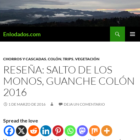
Saltar
al
contenido
Buscar
Enlodados.com
MENÚ
PRINCI
CHORROS Y CASCADAS
,
COLÓN
,
TRIPS
,
VEGETACIÓN
RESEÑA: SALTO DE LOS
MONOS, GUANCHE COLÓN
2016
1 DE MARZO DE 2016
DEJA UN COMENTARIO
Spread the love