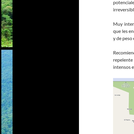
potencial
irreversib
Muy inter
que les en
y de peso 
Recomiend
repelente
intensos e