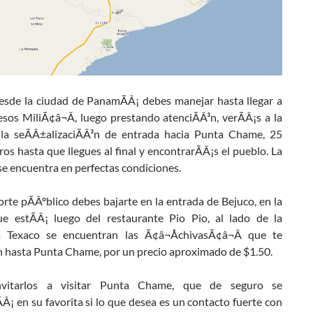
esde la ciudad de PanamÃÂ¡ debes manejar hasta llegar a
sos MiliÃ¢â¬Â, luego prestando atenciÃÂ³n, verÃÂ¡s a la
 la seÃÂ±alizaciÃÂ³n de entrada hacia Punta Chame, 25
ros hasta que llegues al final y encontrarÃÂ¡s el pueblo. La
se encuentra en perfectas condiciones.
rte pÃÂºblico debes bajarte en la entrada de Bejuco, en la
e estÃÂ¡ luego del restaurante Pio Pio, al lado de la
a Texaco se encuentran las Ã¢â¬ÅchivasÃ¢â¬Â que te
¡n hasta Punta Chame, por un precio aproximado de $1.50.
vitarlos a visitar Punta Chame, que de seguro se
Â¡ en su favorita si lo que desea es un contacto fuerte con