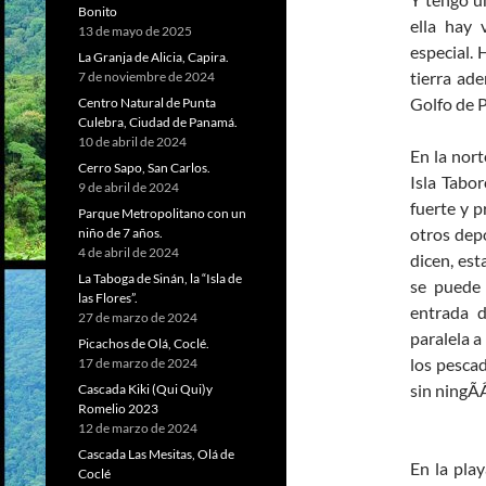
Bonito
ella hay
13 de mayo de 2025
especial. 
La Granja de Alicia, Capira.
tierra ade
7 de noviembre de 2024
Golfo de 
Centro Natural de Punta
Culebra, Ciudad de Panamá.
10 de abril de 2024
En la nort
Cerro Sapo, San Carlos.
Isla Tabo
9 de abril de 2024
fuerte y p
Parque Metropolitano con un
otros depo
niño de 7 años.
4 de abril de 2024
dicen, est
La Taboga de Sinán, la “Isla de
se puede 
las Flores”.
entrada d
27 de marzo de 2024
paralela a
Picachos de Olá, Coclé.
los pescad
17 de marzo de 2024
sin ningÃ
Cascada Kiki (Qui Qui)y
Romelio 2023
12 de marzo de 2024
Cascada Las Mesitas, Olá de
En la play
Coclé