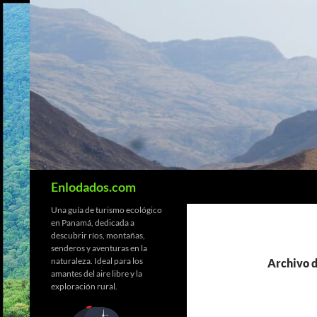
Saltar
al
contenido
Buscar
Enlodados.com
Una guía de turismo ecológico
en Panamá, dedicada a
descubrir ríos, montañas,
senderos y aventuras en la
naturaleza. Ideal para los
Archivo d
amantes del aire libre y la
exploración rural.