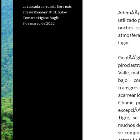
La cascada con caída libre más
AdemÃÂ¡s
alta de Panamá” KIKI, Soloy,
Comarca Ngäbe Buglé
utilizado 
9 de marzo de 2022
noches so
atmosfera
lugar.
GeolÃÂ³
piroclastr
Valle, mat
bajo con
transgres
acarrear l
Chame pro
excepciÃÂ
Tigre, se
muchos de
se compon
estero La 