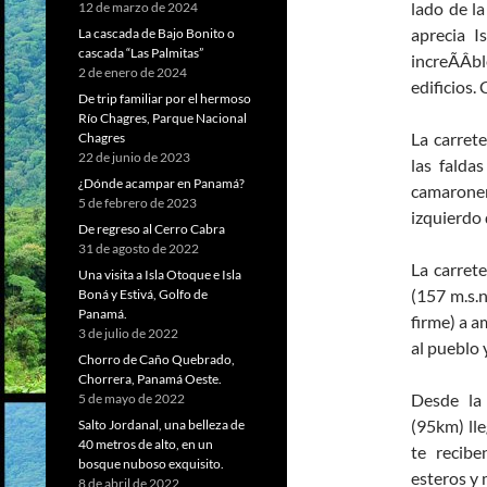
lado de la
12 de marzo de 2024
aprecia I
La cascada de Bajo Bonito o
cascada “Las Palmitas”
increÃÂ­
2 de enero de 2024
edificios.
De trip familiar por el hermoso
Río Chagres, Parque Nacional
La carrete
Chagres
22 de junio de 2023
las falda
¿Dónde acampar en Panamá?
camaroner
5 de febrero de 2023
izquierdo 
De regreso al Cerro Cabra
31 de agosto de 2022
La carrete
Una visita a Isla Otoque e Isla
(157 m.s.n
Boná y Estivá, Golfo de
Panamá.
firme) a a
3 de julio de 2022
al pueblo
Chorro de Caño Quebrado,
Chorrera, Panamá Oeste.
Desde la
5 de mayo de 2022
(95km) ll
Salto Jordanal, una belleza de
40 metros de alto, en un
te recibe
bosque nuboso exquisito.
esteros y 
8 de abril de 2022