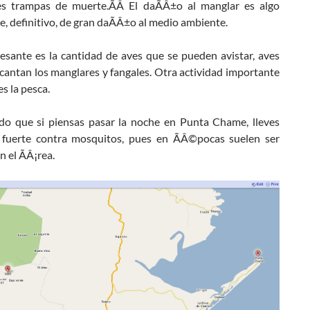
es trampas de muerte.ÃÂ El daÃÂ±o al manglar es algo
le, definitivo, de gran daÃÂ±o al medio ambiente.
esante es la cantidad de aves que se pueden avistar, aves
cantan los manglares y fangales. Otra actividad importante
es la pesca.
o que si piensas pasar la noche en Punta Chame, lleves
 fuerte contra mosquitos, pues en ÃÂ©pocas suelen ser
n el ÃÂ¡rea.