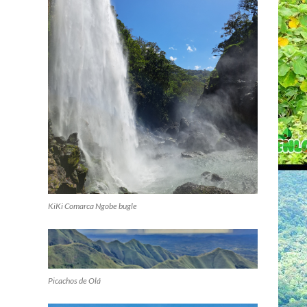
KiKi Comarca Ngobe bugle
Picachos de Olá