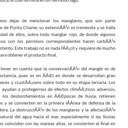
os dejar de mencionar los manglares, que son parte
e de Punta Chame, su extensiÃÂ³n es tremenda y se halla
idad de ellos, sobre todo manglar rojo, de donde algunos
±os con los permisos correspondientes hacen carbÃÂ³n
stento. Este trabajo no es nada fÃÂ¡cil y requiere de mucho
ara obtener el producto final.
ener en cuenta que la conservaciÃÂ³n del mangle es de
rtancia, pues es en ÃÂ©l en donde se desarrollan gran
peces y crustÃÂ¡ceos sobre todo en su etapa larvaria. Los
 ayudan a protegernos de efectos climÃÂ¡ticos adversos,
 los desbordamientos en ÃÂ©pocas de lluvia, retienen
s y se convierten en la primera lÃÂ­nea de defensa de la
tera. La destrucciÃÂ³n de los manglares y la afectaciÃÂ³n
natural del agua hacia el mar, especialmente si las lluvias
es coinciden con las mareas altas, se convierten al final en