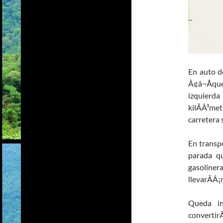
En auto d
Ã¢â¬Åque
izquierda
kilÃÂ³met
carretera 
En transpo
parada qu
gasoliner
llevarÃÂ
Queda in
convertirÃ