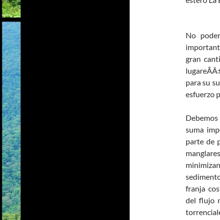
No podem
important
gran cant
lugareÃÂ
para su su
esfuerzo p
Debemos t
suma impo
parte de 
manglares
minimizan
sedimento
franja cos
del flujo 
torrencial