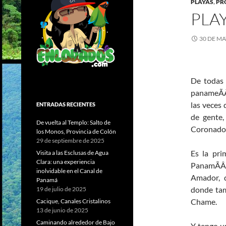
PLAYAS
,
PR
PLA
30 DE MA
De todas 
panameÃÂ
las veces
ENTRADAS RECIENTES
de gente,
De vuelta al Templo: Salto de
Coronado,
los Monos, Provincia de Colón
29 de septiembre de 2025
Es la pri
Visita a las Esclusas de Agua
Clara: una experiencia
PanamÃÂ¡ 
inolvidable en el Canal de
Amador, 
Panamá
donde tam
19 de julio de 2025
Chame.
Cacique, Canales Cristalinos
13 de junio de 2025
Caminando alrededor de Bajo
Y tengo u