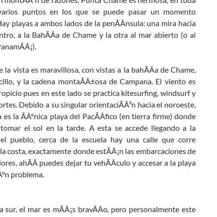
 varios puntos en los que se puede pasar un momento
Hay playas a ambos lados de la penÃÂ­nsula: una mira hacia
ntro, a la BahÃÂ­a de Chame y la otra al mar abierto (o al
PanamÃÂ¡).
e la vista es maravillosa, con vistas a la bahÃÂ­a de Chame,
rcillo, y la cadena montaÃÂ±osa de Campana. El viento es
ropicio pues en este lado se practica kitesurfing, windsurf y
rtes. Debido a su singular orientaciÃÂ³n hacia el noroeste,
a es la ÃÂºnica playa del PacÃÂ­fico (en tierra firme) donde
tomar el sol en la tarde. A esta se accede llegando a la
el pueblo, cerca de la escuela hay una calle que corre
 la costa, exactamente donde estÃÂ¡n las embarcaciones de
ores, ahÃÂ­ puedes dejar tu vehÃÂ­culo y accesar a la playa
Âºn problema.
a sur, el mar es mÃÂ¡s bravÃÂ­o, pero personalmente este