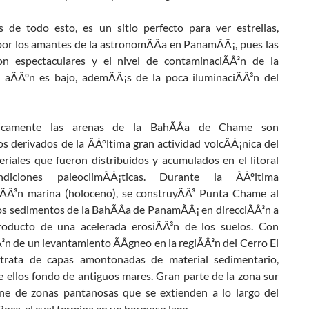
 de todo esto, es un sitio perfecto para ver estrellas,
por los amantes de la astronomÃÂ­a en PanamÃÂ¡, pues las
n espectaculares y el nivel de contaminaciÃÂ³n de la
 aÃÂºn es bajo, ademÃÂ¡s de la poca iluminaciÃÂ³n del
gicamente las arenas de la BahÃÂ­a de Chame son
os derivados de la ÃÂºltima gran actividad volcÃÂ¡nica del
eriales que fueron distribuidos y acumulados en el litoral
diciones paleoclimÃÂ¡ticas. Durante la ÃÂºltima
iÃÂ³n marina (holoceno), se construyÃÂ³ Punta Chame al
os sedimentos de la BahÃÂ­a de PanamÃÂ¡ en direcciÃÂ³n a
ducto de una acelerada erosiÃÂ³n de los suelos. Con
³n de un levantamiento ÃÂ­gneo en la regiÃÂ³n del Cerro El
 trata de capas amontonadas de material sedimentario,
 ellos fondo de antiguos mares. Gran parte de la zona sur
e de zonas pantanosas que se extienden a lo largo del
Boca, el cual termina en un hermoso lago.