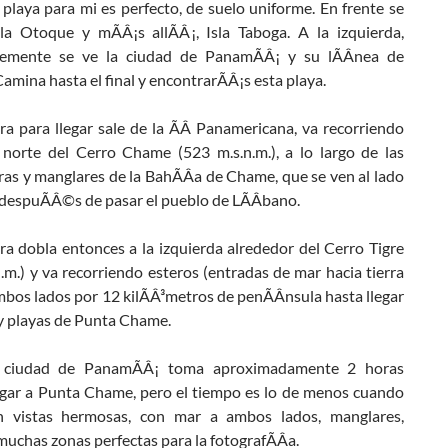
 playa para mi es perfecto, de suelo uniforme. En frente se
sla Otoque y mÃÂ¡s allÃÂ¡, Isla Taboga. A la izquierda,
blemente se ve la ciudad de PanamÃÂ¡ y su lÃÂ­nea de
 Camina hasta el final y encontrarÃÂ¡s esta playa.
ra para llegar sale de la ÃÂ Panamericana, va recorriendo
s norte del Cerro Chame (523 m.s.n.m.), a lo largo de las
as y manglares de la BahÃÂ­a de Chame, que se ven al lado
despuÃÂ©s de pasar el pueblo de LÃÂ­bano.
ra dobla entonces a la izquierda alrededor del Cerro Tigre
.m.) y va recorriendo esteros (entradas de mar hacia tierra
mbos lados por 12 kilÃÂ³metros de penÃÂ­nsula hasta llegar
 y playas de Punta Chame.
 ciudad de PanamÃÂ¡ toma aproximadamente 2 horas
egar a Punta Chame, pero el tiempo es lo de menos cuando
n vistas hermosas, con mar a ambos lados, manglares,
muchas zonas perfectas para la fotografÃÂ­a.