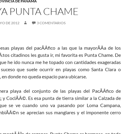
OVINCIA DE PANAMÁ
YA PUNTA CHAME
YO DE 2012
3 COMENTARIOS
esas playas del pacÃÂ­fico a las que la mayorÃÂ­a de los
±os citadinos les gusta ir, mi favorita es Punta Chame. De
 que he ido nunca me he topado con cantidades exageradas
 suceso que suele ocurrir en playas como Santa Clara o
 en donde no queda espacio para ubicarse.
mera playa del conjunto de las playas del PacÃÂ­fico de
y CoclÃÂ©. Es esa punta de tierra similar a la Calzada de
que se ve cuando uno va pasando por Loma Campana,
biÃÂ©n se aprecian sus manglares y el imponente cerro
n montÃÂ³n de razones, Punta Chame es hermosa, en toda