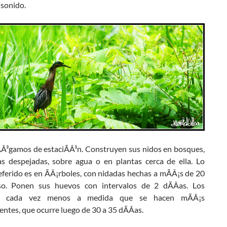
 sonido.
Â³gamos de estaciÃÂ³n. Construyen sus nidos en bosques,
as despejadas, sobre agua o en plantas cerca de ella. Lo
ferido es en ÃÂ¡rboles, con nidadas hechas a mÃÂ¡s de 20
o. Ponen sus huevos con intervalos de 2 dÃÂ­as. Los
an cada vez menos a medida que se hacen mÃÂ¡s
ntes, que ocurre luego de 30 a 35 dÃÂ­as.