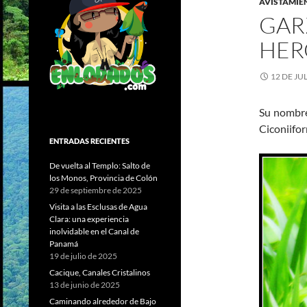
AVISTAMIE
GAR
HER
12 DE JU
Su nombre
Ciconiifor
ENTRADAS RECIENTES
De vuelta al Templo: Salto de
los Monos, Provincia de Colón
29 de septiembre de 2025
Visita a las Esclusas de Agua
Clara: una experiencia
inolvidable en el Canal de
Panamá
19 de julio de 2025
Cacique, Canales Cristalinos
13 de junio de 2025
Caminando alrededor de Bajo