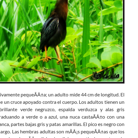
tivamente pequeÃÂ±a; un adulto mide 44 cm de longitud. El
ne un cruce apoyado contra el cuerpo. Los adultos tienen un
rillante verde negruzco, espalda verduzca y alas gris
raduando a verde o a azul, una nuca castaÃÂ±o con una
lanca, partes bajas gris y patas amarillas. El pico es negro con
largo. Las hembras adultas son mÃÂ¡s pequeÃÂ±as que los