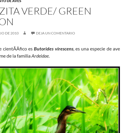
NTO DE AVES
ZITA VERDE/ GREEN
ON
LIO DE 2010
DEJA UN COMENTARIO
 cientÃÂ­fico es
Butorides virescens
, es una especie de ave
me de la familia
Ardeidae
.