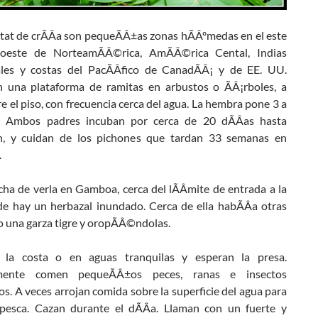
tat de crÃÂ­a son pequeÃÂ±as zonas hÃÂºmedas en el este
oeste de NorteamÃÂ©rica, AmÃÂ©rica Cental, Indias
les y costas del PacÃÂ­fico de CanadÃÂ¡ y de EE. UU.
 una plataforma de ramitas en arbustos o ÃÂ¡rboles, a
e el piso, con frecuencia cerca del agua. La hembra pone 3 a
. Ambos padres incuban por cerca de 20 dÃÂ­as hasta
³n, y cuidan de los pichones que tardan 33 semanas en
.
cha de verla en Gamboa, cerca del lÃÂ­mite de entrada a la
e hay un herbazal inundado. Cerca de ella habÃÂ­a otras
o una garza tigre y oropÃÂ©ndolas.
 la costa o en aguas tranquilas y esperan la presa.
lmente comen pequeÃÂ±os peces, ranas e insectos
os. A veces arrojan comida sobre la superficie del agua para
 pesca. Cazan durante el dÃÂ­a. Llaman con un fuerte y