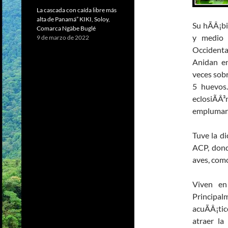
La cascada con caída libre más
alta de Panamá” KIKI, Soloy,
Su hÃÂ¡bi
Comarca Ngäbe Buglé
y medio 
9 de marzo de 2022
Occidenta
Anidan en
veces sobr
5 huevos
eclosiÃÂ
emplumar
Tuve la di
ACP, dond
aves, com
Viven en
Principa
acuÃÂ¡tic
atraer la