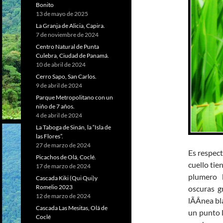
Bonito
13 de mayo de 2025
La Granja de Alicia, Capira.
7 de noviembre de 2024
Centro Natural de Punta
Culebra, Ciudad de Panamá.
10 de abril de 2024
Cerro Sapo, San Carlos.
9 de abril de 2024
Parque Metropolitano con un
niño de 7 años.
4 de abril de 2024
La Taboga de Sinán, la “Isla de
las Flores”.
27 de marzo de 2024
Es respec
Picachos de Olá, Coclé.
cuello tie
17 de marzo de 2024
plumero b
Cascada Kiki (Qui Qui)y
Romelio 2023
oscuras g
12 de marzo de 2024
lÃÂ­nea b
Cascada Las Mesitas, Olá de
un punto 
Coclé