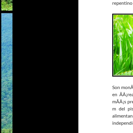
repentino
Son monÃ
en ÃÂ¡re
mÃÂ¡s pre
m del pis
aliment
independie