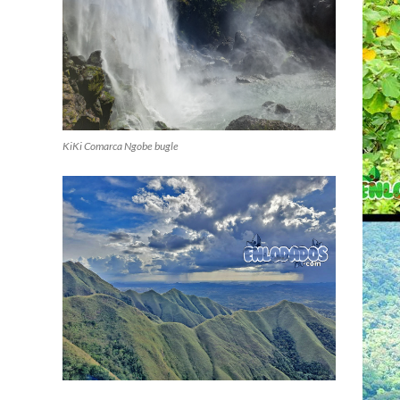
KiKi Comarca Ngobe bugle