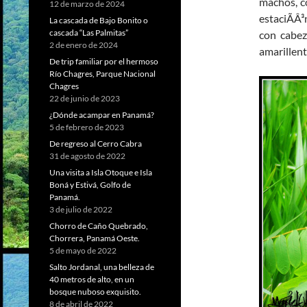
machos, co
12 de marzo de 2024
estaciÃÂ³
La cascada de Bajo Bonito o
cascada “Las Palmitas”
con cabez
2 de enero de 2024
amarillent
De trip familiar por el hermoso
Río Chagres, Parque Nacional
Chagres
22 de junio de 2023
¿Dónde acampar en Panamá?
5 de febrero de 2023
De regreso al Cerro Cabra
31 de agosto de 2022
Una visita a Isla Otoque e Isla
Boná y Estivá, Golfo de
Panamá.
3 de julio de 2022
Chorro de Caño Quebrado,
Chorrera, Panamá Oeste.
5 de mayo de 2022
Salto Jordanal, una belleza de
40 metros de alto, en un
bosque nuboso exquisito.
8 de abril de 2022