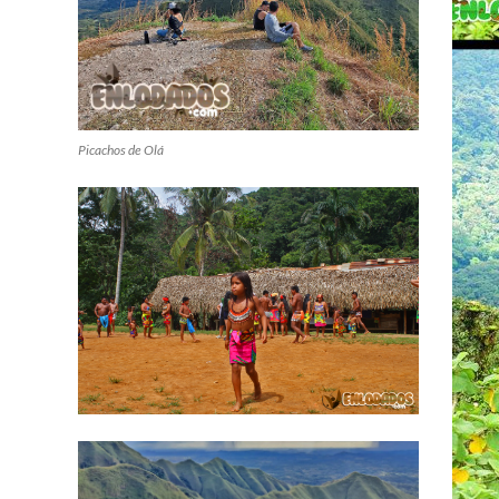
Picachos de Olá