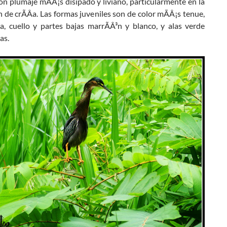
n plumaje mÃÂ¡s disipado y liviano, particularmente en la
n de crÃÂ­a. Las formas juveniles son de color mÃÂ¡s tenue,
a, cuello y partes bajas marrÃÂ³n y blanco, y alas verde
as.