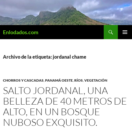
Saltar
al
contenido
Buscar
Enlodados.com
MENÚ
PRINCI
Archivo de la etiqueta: jordanal chame
CHORROS Y CASCADAS
,
PANAMÁ OESTE
,
RÍOS
,
VEGETACIÓN
SALTO JORDANAL, UNA
BELLEZA DE 40 METROS DE
ALTO, EN UN BOSQUE
NUBOSO EXQUISITO.