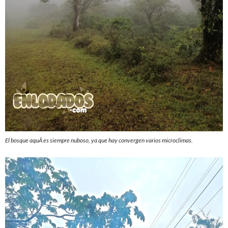
El bosque aquÃ­ es siempre nuboso, ya que hay convergen varios microclimas.