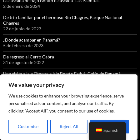
La cascada de Bajo Bonito o cascada “Las Palmitas”
2 de enero de 2024
De trip familiar por el hermoso Río Chagres, Parque Nacional
Chagres
22 de junio de 2023
¿Dónde acampar en Panamá?
5 de febrero de 2023
De regreso al Cerro Cabra
31 de agosto de 2022
Una visita a Isla Otoque e Isla Boná y Estivá, Golfo de Panamá.
3 de julio de 2022
We value your privacy
Chorro de Caño Quebrado, Chorrera, Panamá Oeste.
We use cookies to enhance your browsing experience, serve
5 de mayo de 2022
personalised ads or content, and analyse our traffic. By
Salto Jordanal, una belleza de 40 metros de alto, en un bosque
clicking "Accept All", you consent to our use of cookies.
nuboso exquisito.
8 de abril de 2022
Customise
Reject All
Accept All
La cascada con caída libre más alta de Panamá” KIKI, Soloy, Comarca
Spanish
Ngäbe Buglé