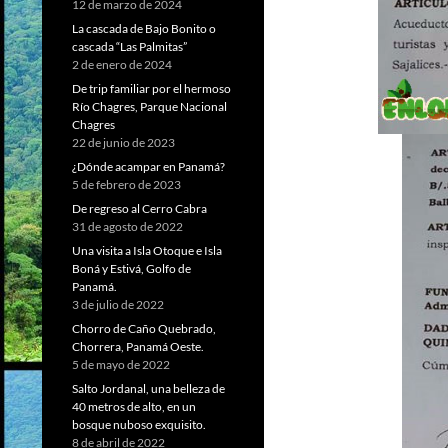
12 de marzo de 2024
La cascada de Bajo Bonito o
cascada “Las Palmitas”
2 de enero de 2024
De trip familiar por el hermoso
Río Chagres, Parque Nacional
Chagres
22 de junio de 2023
¿Dónde acampar en Panamá?
5 de febrero de 2023
De regreso al Cerro Cabra
31 de agosto de 2022
Una visita a Isla Otoque e Isla
Boná y Estivá, Golfo de
Panamá.
3 de julio de 2022
Chorro de Caño Quebrado,
Chorrera, Panamá Oeste.
5 de mayo de 2022
Salto Jordanal, una belleza de
40 metros de alto, en un
bosque nuboso exquisito.
8 de abril de 2022