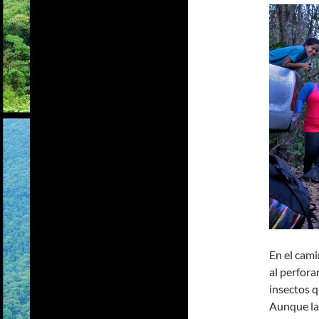
En el cami
al perfora
insectos q
Aunque la 