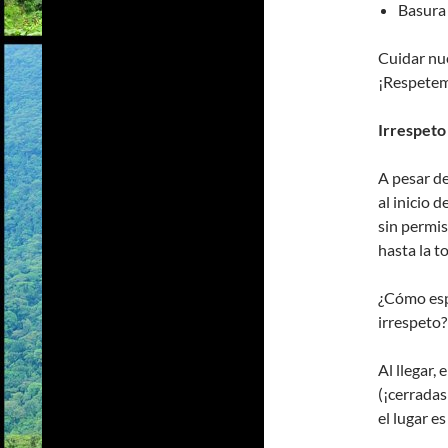
Basura
Cuidar nue
¡Respetem
Irrespeto
A pesar de
al inicio 
sin permis
hasta la t
¿Cómo espe
irrespeto?
Al llegar,
(¡cerradas
el lugar e