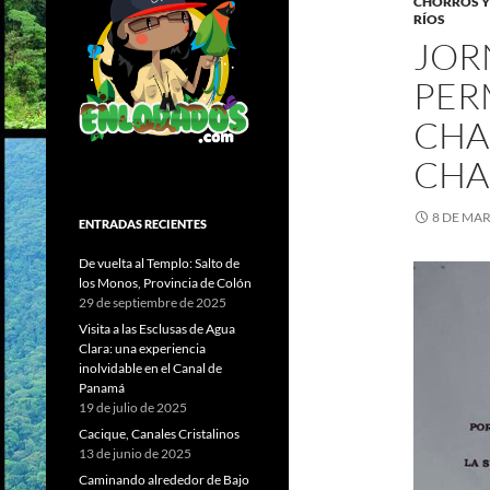
CHORROS Y
RÍOS
JOR
PER
CHA
CHA
8 DE MAR
ENTRADAS RECIENTES
De vuelta al Templo: Salto de
los Monos, Provincia de Colón
29 de septiembre de 2025
Visita a las Esclusas de Agua
Clara: una experiencia
inolvidable en el Canal de
Panamá
19 de julio de 2025
Cacique, Canales Cristalinos
13 de junio de 2025
Caminando alrededor de Bajo