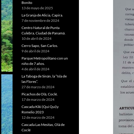
Bonito
13 de mayo de 2025
La Granja de Alicia, Capira.
7 de noviembre de 2024
Centro Natural de Punta
Culebra, Ciudad de Panamá.
10 de abril de 2024
Cerro Sapo, San Carlos.
9 de abril de 2024
Parque Metropolitano con un
niño de 7 años.
4 de abril de 2024
La Taboga de Sinán, la “Isla de
las Flores”.
27 de marzo de 2024
Picachos de Olá, Coclé.
17 de marzo de 2024
Cascada Kiki (Qui Qui)y
Romelio 2023
12 de marzo de 2024
Cascada Las Mesitas, Olá de
Coclé