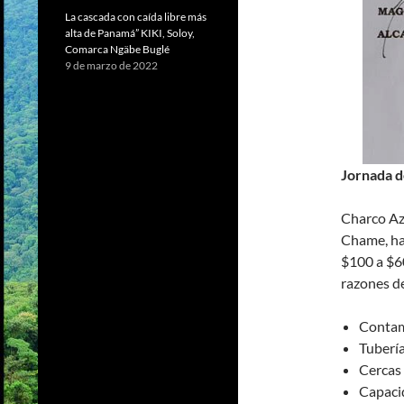
La cascada con caída libre más
alta de Panamá” KIKI, Soloy,
Comarca Ngäbe Buglé
9 de marzo de 2022
Jornada d
Charco Azu
Chame, ha
$100 a $60
razones d
Contam
Tubería
Cercas
Capaci