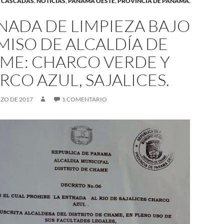
 CASCADAS
,
NOTICIAS
,
PANAMÁ OESTE
,
PROVINCIA DE PANAMÁ
,
NADA DE LIMPIEZA BAJO
MISO DE ALCALDÍA DE
ME: CHARCO VERDE Y
RCO AZUL, SAJALICES.
ZO DE 2017
1 COMENTARIO