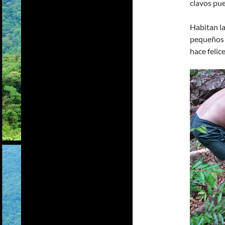
clavos pue
Habitan l
pequeños y
hace felice