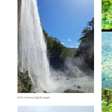
KiKi Comarca Ngobe bugle