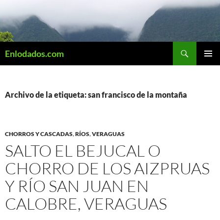
Saltar
al
contenido
Buscar
Enlodados.com
MENÚ
PRINCI
Archivo de la etiqueta: san francisco de la montaña
CHORROS Y CASCADAS
,
RÍOS
,
VERAGUAS
SALTO EL BEJUCAL O
CHORRO DE LOS AIZPRUAS
Y RÍO SAN JUAN EN
CALOBRE, VERAGUAS