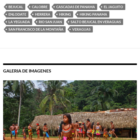
BEJUCAL
CALOBRE
CASCADAS DE PANAMA
EL JAGUITO
ENLODATE
HERRERA
HIKING
HIKING PANAMA
LA YEGUADA
RIO SAN JUAN
SALTO BEJUCAL EN VERAGUAS
SAN FRANCISCO DE LA MONTAÑA
VERAGUAS
GALERIA DE IMAGENES