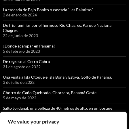
La cascada de Bajo Bonito o cascada “Las Palmitas”
2 de enero de 2024
De trip familiar por el hermoso Río Chagres, Parque Nacional
Chagres
22 de junio de 2023
¿Dónde acampar en Panamá?
5 de febrero de 2023
De regreso al Cerro Cabra
31 de agosto de 2022
Una visita a Isla Otoque e Isla Boná y Estivá, Golfo de Panamá.
3 de julio de 2022
Chorro de Caño Quebrado, Chorrera, Panamá Oeste.
5 de mayo de 2022
Salto Jordanal, una belleza de 40 metros de alto, en un bosque
nuboso exquisito.
8 de abril de 2022
We value your privacy
La cascada con caída libre más alta de Panamá” KIKI, Soloy, Comarca