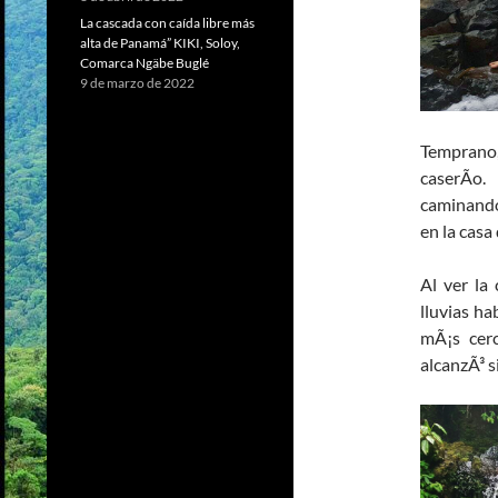
La cascada con caída libre más
alta de Panamá” KIKI, Soloy,
Comarca Ngäbe Buglé
9 de marzo de 2022
Temprano,
caserÃ­o
caminando
en la casa
Al ver la
lluvias h
mÃ¡s cer
alcanzÃ³ 