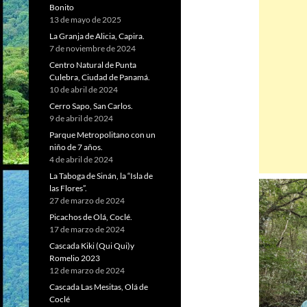
Bonito
13 de mayo de 2025
La Granja de Alicia, Capira.
7 de noviembre de 2024
Centro Natural de Punta
Culebra, Ciudad de Panamá.
10 de abril de 2024
Cerro Sapo, San Carlos.
9 de abril de 2024
Parque Metropolitano con un
niño de 7 años.
4 de abril de 2024
La Taboga de Sinán, la “Isla de
las Flores”.
27 de marzo de 2024
Picachos de Olá, Coclé.
17 de marzo de 2024
Cascada Kiki (Qui Qui)y
Romelio 2023
12 de marzo de 2024
Cascada Las Mesitas, Olá de
Coclé