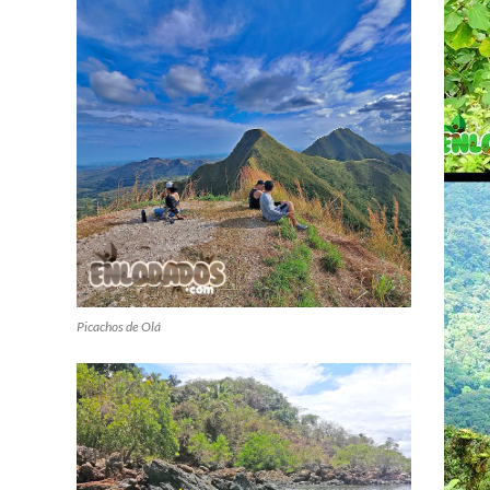
Picachos de Olá