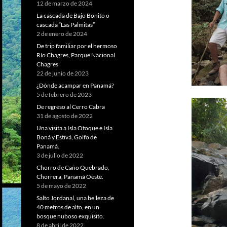
12 de marzo de 2024
La cascada de Bajo Bonito o
cascada “Las Palmitas”
2 de enero de 2024
De trip familiar por el hermoso
Río Chagres, Parque Nacional
Chagres
22 de junio de 2023
¿Dónde acampar en Panamá?
5 de febrero de 2023
De regreso al Cerro Cabra
31 de agosto de 2022
Una visita a Isla Otoque e Isla
Boná y Estivá, Golfo de
Panamá.
3 de julio de 2022
Chorro de Caño Quebrado,
Chorrera, Panamá Oeste.
5 de mayo de 2022
Salto Jordanal, una belleza de
40 metros de alto, en un
bosque nuboso exquisito.
8 de abril de 2022