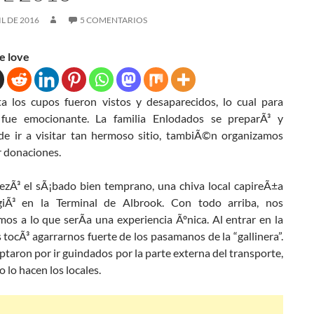
IL DE 2016
5 COMENTARIOS
e love
ta los cupos fueron vistos y desaparecidos, lo cual para
 fue emocionante. La familia Enlodados se preparÃ³ y
e ir a visitar tan hermoso sitio, tambiÃ©n organizamos
r donaciones.
zÃ³ el sÃ¡bado bien temprano, una chiva local capireÃ±a
giÃ³ en la Terminal de Albrook. Con todo arriba, nos
os a lo que serÃ­a una experiencia Ãºnica. Al entrar en la
s tocÃ³ agarrarnos fuerte de los pasamanos de la “gallinera”.
taron por ir guindados por la parte externa del transporte,
o lo hacen los locales.