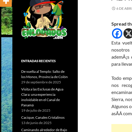
6 DE ABR
Spread th
Esta vuel
nosotros
ademÃ¡s d
ENTRADAS RECIENTES
para lleva
De vuelta al Templo: Salto de
los Monos, Provincia de Colón
Todo empe
29 de septiembre de 2025
nos reco
Visita a las Esclusas de Agua
encaminam
Clara: una experiencia
Sierra, no
inolvidable en el Canal de
Panamá
Algunos op
19 de julio de 2025
asÃ­Â­ com
Cacique, Canales Cristalinos
13 de junio de 2025
Caminando alrededor de Bajo