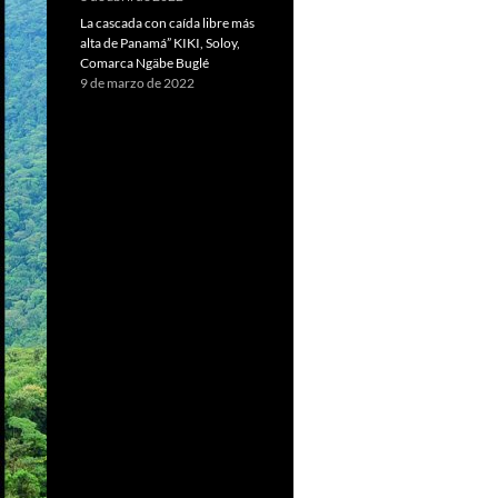
La cascada con caída libre más
alta de Panamá” KIKI, Soloy,
Comarca Ngäbe Buglé
9 de marzo de 2022