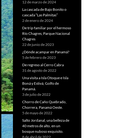
12 de marzo de 2024
La cascada de Bajo Bonito o
cascada “Las Palmitas”
2 de enero de 2024
De trip familiar por el hermoso
Río Chagres, Parque Nacional
Chagres
22 de junio de 2023
¿Dónde acampar en Panamá?
5 de febrero de 2023
De regreso al Cerro Cabra
31 de agosto de 2022
Una visita a Isla Otoque e Isla
Boná y Estivá, Golfo de
Panamá.
3 de julio de 2022
Chorro de Caño Quebrado,
Chorrera, Panamá Oeste.
5 de mayo de 2022
Salto Jordanal, una belleza de
40 metros de alto, en un
bosque nuboso exquisito.
8 de abril de 2022