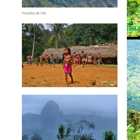
Picachos de Olá