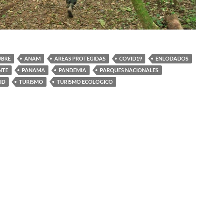
UBRE
ANAM
AREAS PROTEGIDAS
COVID19
ENLODADOS
NTE
PANAMA
PANDEMIA
PARQUES NACIONALES
ID
TURISMO
TURISMO ECOLOGICO