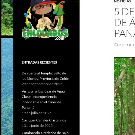
NOTICIAS
5 D
DE 
PAN
2 DE OCT
ENTRADAS RECIENTES
De vuelta al Templo: Salto de
los Monos, Provincia de Colón
29 de septiembre de 2025
Visita a las Esclusas de Agua
Clara: una experiencia
inolvidable en el Canal de
Panamá
19 de julio de 2025
Cacique, Canales Cristalinos
13 de junio de 2025
Caminando alrededor de Bajo