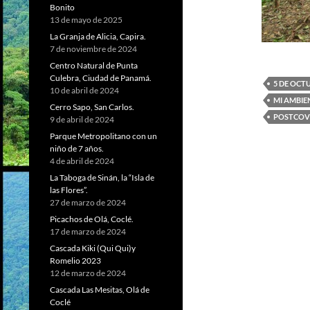
Bonito
13 de mayo de 2025
La Granja de Alicia, Capira.
7 de noviembre de 2024
Centro Natural de Punta
Culebra, Ciudad de Panamá.
5 DE OCT
10 de abril de 2024
MI AMBIE
Cerro Sapo, San Carlos.
POSTCOV
9 de abril de 2024
Parque Metropolitano con un
niño de 7 años.
4 de abril de 2024
La Taboga de Sinán, la “Isla de
las Flores”.
27 de marzo de 2024
Picachos de Olá, Coclé.
17 de marzo de 2024
Cascada Kiki (Qui Qui)y
Romelio 2023
12 de marzo de 2024
Cascada Las Mesitas, Olá de
Coclé