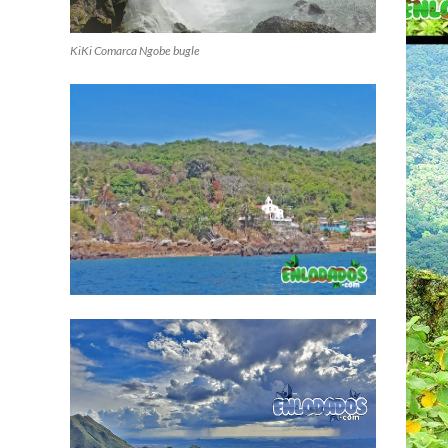
KiKi Comarca Ngobe bugle