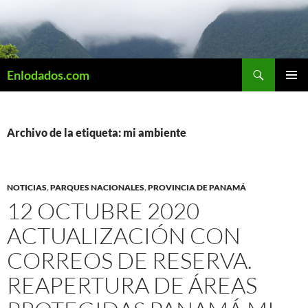
Saltar
al
contenido
Buscar
Enlodados.com
MENÚ
PRINCI
Archivo de la etiqueta: mi ambiente
NOTICIAS
,
PARQUES NACIONALES
,
PROVINCIA DE PANAMÁ
12 OCTUBRE 2020
ACTUALIZACIÓN CON
CORREOS DE RESERVA.
REAPERTURA DE ÁREAS