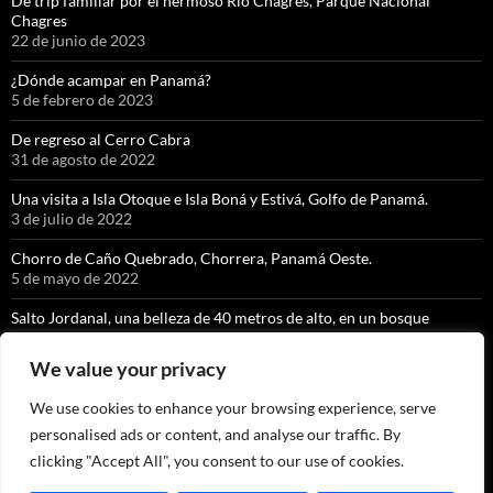
De trip familiar por el hermoso Río Chagres, Parque Nacional
Chagres
22 de junio de 2023
¿Dónde acampar en Panamá?
5 de febrero de 2023
De regreso al Cerro Cabra
31 de agosto de 2022
Una visita a Isla Otoque e Isla Boná y Estivá, Golfo de Panamá.
3 de julio de 2022
Chorro de Caño Quebrado, Chorrera, Panamá Oeste.
5 de mayo de 2022
Salto Jordanal, una belleza de 40 metros de alto, en un bosque
nuboso exquisito.
8 de abril de 2022
We value your privacy
La cascada con caída libre más alta de Panamá” KIKI, Soloy, Comarca
We use cookies to enhance your browsing experience, serve
Ngäbe Buglé
personalised ads or content, and analyse our traffic. By
9 de marzo de 2022
clicking "Accept All", you consent to our use of cookies.