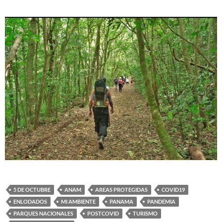
5 DE OCTUBRE
ANAM
AREAS PROTEGIDAS
COVID19
ENLODADOS
MI AMBIENTE
PANAMA
PANDEMIA
PARQUES NACIONALES
POSTCOVID
TURISMO