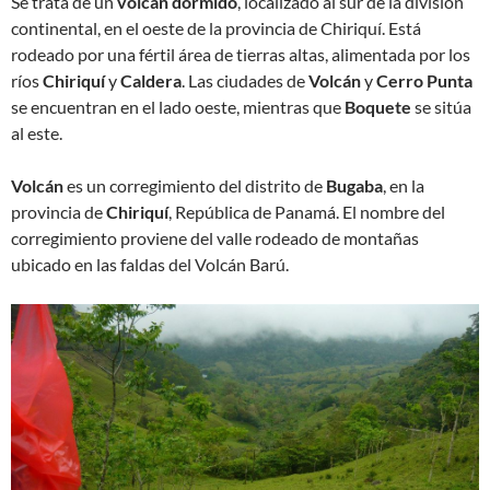
Se trata de un
volcán dormido
, localizado al sur de la división
continental, en el oeste de la provincia de Chiriquí. Está
rodeado por una fértil área de tierras altas, alimentada por los
ríos
Chiriquí
y
Caldera
. Las ciudades de
Volcán
y
Cerro Punta
se encuentran en el lado oeste, mientras que
Boquete
se sitúa
al este.
Volcán
es un corregimiento del distrito de
Bugaba
, en la
provincia de
Chiriquí
, República de Panamá. El nombre del
corregimiento proviene del valle rodeado de montañas
ubicado en las faldas del Volcán Barú.