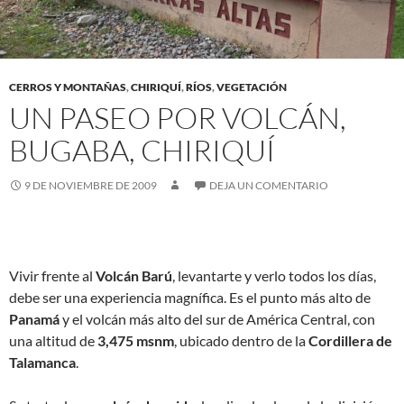
CERROS Y MONTAÑAS
,
CHIRIQUÍ
,
RÍOS
,
VEGETACIÓN
UN PASEO POR VOLCÁN,
BUGABA, CHIRIQUÍ
9 DE NOVIEMBRE DE 2009
DEJA UN COMENTARIO
Vivir frente al
Volcán Barú
, levantarte y verlo todos los días,
debe ser una experiencia magnífica. Es el punto más alto de
Panamá
y el volcán más alto del sur de América Central, con
una altitud de
3,475 msnm
, ubicado dentro de la
Cordillera de
Talamanca
.