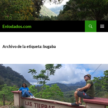
Saltar
al
contenido
Buscar
Enlodados.com
MENÚ
PRINCI
Archivo de la etiqueta: bugaba