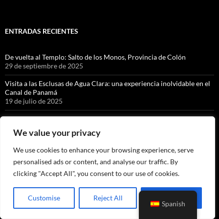
ENTRADAS RECIENTES
De vuelta al Templo: Salto de los Monos, Provincia de Colón
29 de septiembre de 2025
Visita a las Esclusas de Agua Clara: una experiencia inolvidable en el
Canal de Panamá
19 de julio de 2025
Cacique, Canales Cristalinos
13 de junio de 2025
We value your privacy
Caminando alrededor de Bajo Bonito
We use cookies to enhance your browsing experience, serve
13 de mayo de 2025
personalised ads or content, and analyse our traffic. By
La Granja de Alicia, Capira.
clicking "Accept All", you consent to our use of cookies.
7 de noviembre de 2024
Centro Natural de Punta Culebra, Ciudad de Panamá.
Customise
Reject All
Accept All
Spanish
10 de abril de 2024