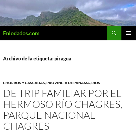
Saltar
al
contenido
Buscar
Enlodados.com
MENÚ
PRINCI
Archivo de la etiqueta: piragua
CHORROS Y CASCADAS
,
PROVINCIA DE PANAMÁ
,
RÍOS
DE TRIP FAMILIAR POR EL
HERMOSO RÍO CHAGRES,
PARQUE NACIONAL
CHAGRES