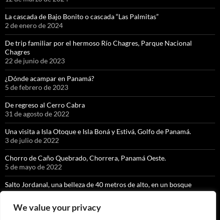
La cascada de Bajo Bonito o cascada “Las Palmitas”
2 de enero de 2024
De trip familiar por el hermoso Río Chagres, Parque Nacional
Chagres
22 de junio de 2023
¿Dónde acampar en Panamá?
5 de febrero de 2023
De regreso al Cerro Cabra
31 de agosto de 2022
Una visita a Isla Otoque e Isla Boná y Estivá, Golfo de Panamá.
3 de julio de 2022
Chorro de Caño Quebrado, Chorrera, Panamá Oeste.
5 de mayo de 2022
Salto Jordanal, una belleza de 40 metros de alto, en un bosque
nuboso exquisito.
8 de abril de 2022
We value your privacy
La cascada con caída libre más alta de Panamá” KIKI, Soloy, Comarca