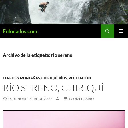
Saltar
al
contenido
Buscar
Enlodados.com
MENÚ
PRINCI
Archivo de la etiqueta: rio sereno
CERROS Y MONTAÑAS
,
CHIRIQUÍ
,
RÍOS
,
VEGETACIÓN
RÍ­O SERENO, CHIRIQUÍ
16 DE NOVIEMBRE DE 2009
1 COMENTARIO