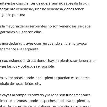
nte estar conscientes de que, si aún no sabes distinguir
 serpiente venenosa y una no venenosa, debes tener
algunos puntos:
la mayoría de las serpientes no son venenosas, se debe
agarrarlas o jugar con ellas.
 mordeduras graves ocurren cuando alguien provoca
adamente a la serpiente.
r excursiones en áreas donde hay serpientes, se deben usar
nes largos y botas, de ser posible.
n evitar áreas donde las serpientes puedan esconderse,
bajo de rocas, leños, etc.
vayas al campo, el calzado y la ropa son fundamentales,
almente en zonas donde sospeches que haya serpientes.
tas de piel gruesa y pantalones resistentes, procurando