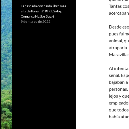
Tantas cos
La cascada con caída libre más
alta de Panamá” KIKI, Soloy,
acercaban 
Comarca Ngäbe Buglé
9 de marzo de 2022
Desde ese 
pues fuimo
animal, qu
atraparla.
Maravillas
Al intent
señal. Esp
bajaban a 
personas.
lejos y qu
empleados
que todos 
había atac