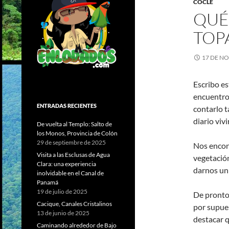
COCLÉ
QUÉ
TOP
17 DE N
Escribo e
encuentro 
ENTRADAS RECIENTES
contarlo t
diario vivi
De vuelta al Templo: Salto de
los Monos, Provincia de Colón
29 de septiembre de 2025
Nos encon
Visita a las Esclusas de Agua
vegetació
Clara: una experiencia
darnos un
inolvidable en el Canal de
Panamá
19 de julio de 2025
De pronto 
Cacique, Canales Cristalinos
por supues
13 de junio de 2025
destacar q
Caminando alrededor de Bajo