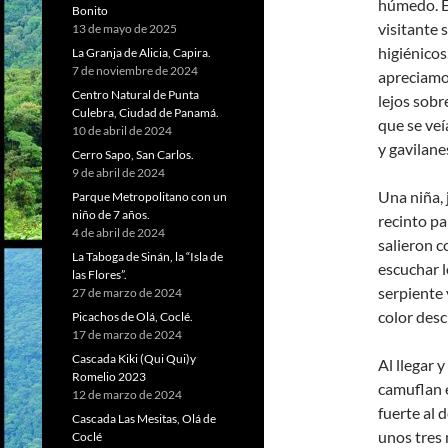
húmedo. El
Bonito
visitante 
13 de mayo de 2025
higiénicos
La Granja de Alicia, Capira.
7 de noviembre de 2024
apreciamo
Centro Natural de Punta
lejos sobr
Culebra, Ciudad de Panamá.
que se veí
10 de abril de 2024
y gavilane
Cerro Sapo, San Carlos.
9 de abril de 2024
Una niña, 
Parque Metropolitano con un
niño de 7 años.
recinto pa
4 de abril de 2024
salieron c
La Taboga de Sinán, la “Isla de
escuchar l
las Flores”.
serpiente 
27 de marzo de 2024
color desc
Picachos de Olá, Coclé.
17 de marzo de 2024
Cascada Kiki (Qui Qui)y
Al llegar 
Romelio 2023
camuflan 
12 de marzo de 2024
fuerte al 
Cascada Las Mesitas, Olá de
unos tres 
Coclé