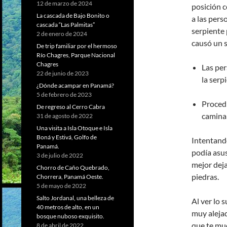
12 de marzo de 2024
posición 
La cascada de Bajo Bonito o
a las pers
cascada “Las Palmitas”
serpiente
2 de enero de 2024
causó un 
De trip familiar por el hermoso
Río Chagres, Parque Nacional
Chagres
Las per
22 de junio de 2023
la serp
¿Dónde acampar en Panamá?
5 de febrero de 2023
Procedi
De regreso al Cerro Cabra
caminan
31 de agosto de 2022
Una visita a Isla Otoque e Isla
Boná y Estivá, Golfo de
Intentando
Panamá.
podía asus
3 de julio de 2022
mejor deja
Chorro de Caño Quebrado,
piedras.
Chorrera, Panamá Oeste.
5 de mayo de 2022
Salto Jordanal, una belleza de
Al ver lo s
40 metros de alto, en un
muy alejad
bosque nuboso exquisito.
que te mue
8 de abril de 2022