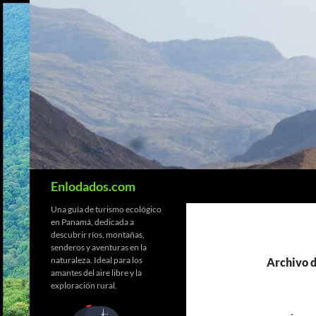
Saltar
al
contenido
Buscar
Enlodados.com
Una guía de turismo ecológico
en Panamá, dedicada a
descubrir ríos, montañas,
senderos y aventuras en la
naturaleza. Ideal para los
Archivo d
amantes del aire libre y la
exploración rural.