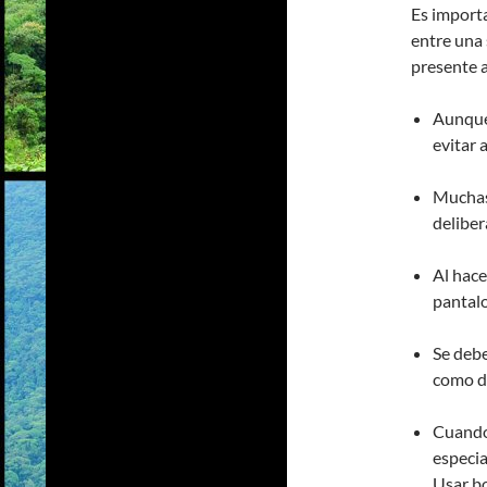
Es importa
entre una
presente 
Aunque 
evitar 
Muchas
deliber
Al hace
pantalo
Se debe
como de
Cuando 
especi
Usar bo