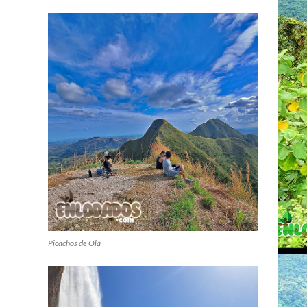
Picachos de Olá