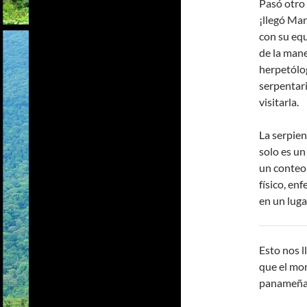
Pasó otro 
¡llegó Mar
con su equ
de la mane
herpetólog
serpentari
visitarla.
La serpien
solo es un
un conteo 
físico, en
en un lug
Esto nos 
que el mor
panameña 