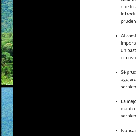
que los
introdu
pruden
Al cami
importa
un bast
o movim
Sé prud
agujero
serpien
La mejo
mantene
serpien
Nunca s