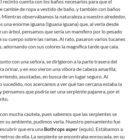
 recinto cuenta con los baños necesarios para que el
se cambie de ropa a vestido de baño, y también con baños
. Mientras observábamos la naturaleza a nuestro alrededor,
s una enorme iguana (Iguana iguana) que, al verla desde
e un árbol, pensamos que sería un mamífero por lo pesado
a su cuerpo sobre las ramas. Al rato, pasaron varios tucanes
s, adornando con sus colores la magnífica tarde que caía.
junto con una señora, se dirigieron a la parte trasera del
ra orinar, y en eso vieron una víbora de cabeza amarilla;
orriendo, asustadas, en busca de un lugar seguro. Al
o sucedido, nos acercamos a ver qué tan cercana estaba la
y pensamos que podría ser una serpiente pajarera, por el
rito.
y con mucha cautela, pues sabemos que las serpientes se
en su ambiente, pudimos verla. Nuestro pensamiento fue
descubrir que era una
Bothrops asper
(equis). Estábamos a
metros de ella. La serpiente se encontraba enroscada, en su