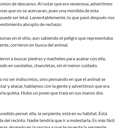
común de descanso. Al notar que era venenosa, advertimos
onas que no se acercaran, pues una mordida de esta
 puede ser letal. Lamentablemente, lo que pasó después nos
sentimiento abrupto de rechazo:
sonas en el sitio, aun sabiendo el peligro que representaba
iente, corrieron en busca del animal.
eron a buscar piedras y machetes para acabar con ella,
do en sandalias, chancletas, sin el menor cuidado.
 no ser indiscretos, sino pensando en que el animal se
tar y atacar, hablamos con la gente y advertimos que era
rla quieta. Hubo un joven que traía en sus manos dos
ucedido pensé: ella, la serpiente, está en su hábitat. Está
a del recinto. Nadie tendría que ir a molestarla. Es más fácil
ras ahogado en la piscina a que te muerda la serpiente…