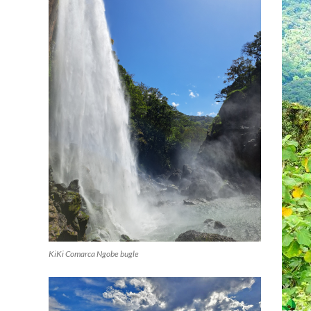
KiKi Comarca Ngobe bugle