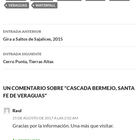
VERAGUAS
WATERFALL
ENTRADA ANTERIOR
Navegación
Gira a Saltos de Sajalices, 2015
de
ENTRADA SIGUIENTE
entradas
Cerro Punta, Tierras Altas
UN COMENTARIO SOBRE “CASCADA BERMEJO, SANTA
FE DE VERAGUAS”
Raul
25 DE AGOSTO DE 2017 A LAS 2:02 AM
Gracias por la información. Una más que visitar.