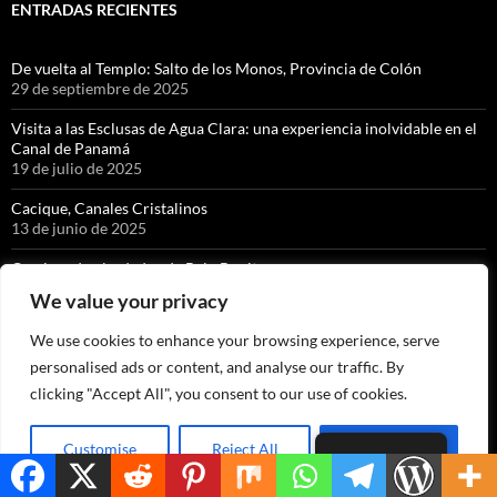
ENTRADAS RECIENTES
De vuelta al Templo: Salto de los Monos, Provincia de Colón
29 de septiembre de 2025
Visita a las Esclusas de Agua Clara: una experiencia inolvidable en el
Canal de Panamá
19 de julio de 2025
Cacique, Canales Cristalinos
13 de junio de 2025
Caminando alrededor de Bajo Bonito
13 de mayo de 2025
We value your privacy
La Granja de Alicia, Capira.
We use cookies to enhance your browsing experience, serve
7 de noviembre de 2024
personalised ads or content, and analyse our traffic. By
Centro Natural de Punta Culebra, Ciudad de Panamá.
clicking "Accept All", you consent to our use of cookies.
10 de abril de 2024
Cerro Sapo, San Carlos.
Customise
Reject All
Accept All
Spanish
9 de abril de 2024