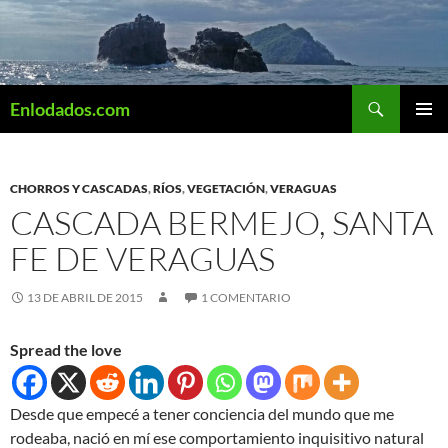
Saltar
al
contenido
Buscar
Enlodados.com
MENÚ
PRINCI
CHORROS Y CASCADAS
,
RÍOS
,
VEGETACIÓN
,
VERAGUAS
CASCADA BERMEJO, SANTA
FE DE VERAGUAS
13 DE ABRIL DE 2015
1 COMENTARIO
Spread the love
Desde que empecé a tener conciencia del mundo que me
rodeaba, nació en mí ese comportamiento inquisitivo natural