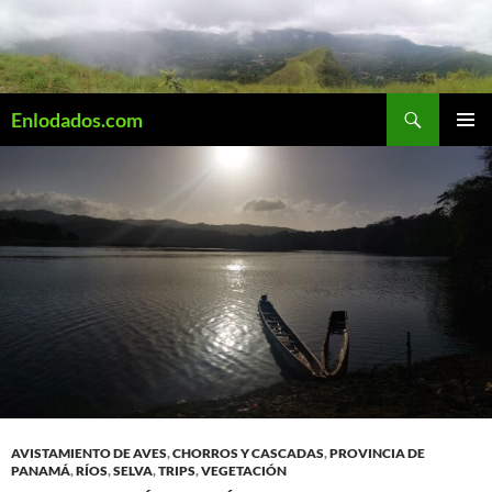
Saltar
al
contenido
Buscar
Enlodados.com
MENÚ
PRINCI
AVISTAMIENTO DE AVES
,
CHORROS Y CASCADAS
,
PROVINCIA DE
PANAMÁ
,
RÍOS
,
SELVA
,
TRIPS
,
VEGETACIÓN