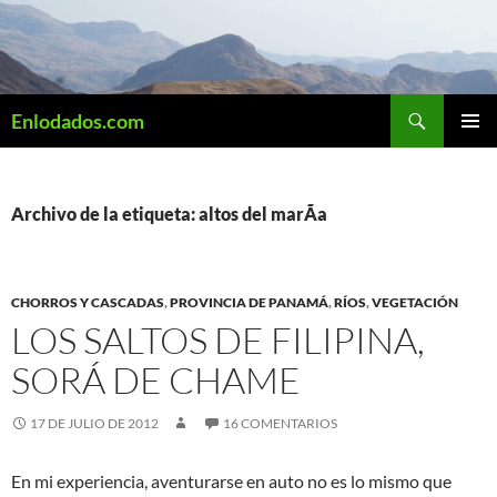
Saltar
al
contenido
Buscar
Enlodados.com
MENÚ
PRINCI
Archivo de la etiqueta: altos del marÃ­a
CHORROS Y CASCADAS
,
PROVINCIA DE PANAMÁ
,
RÍOS
,
VEGETACIÓN
LOS SALTOS DE FILIPINA,
SORÁ DE CHAME
17 DE JULIO DE 2012
16 COMENTARIOS
En mi experiencia, aventurarse en auto no es lo mismo que