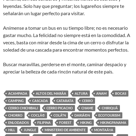
leyendas. Solo hay que preguntar; los lugareños siempre te
señalarán un lugar perfecto para visitar.
Anímense a tomar un bus en su tiempo libre; no es necesario
gastar mucho. La felicidad no siempre está en la comodidad. A
veces, basta con mirar desde la cima de un cerro o disfrutar la
soledad de una cascada para encontrar momentos perfectos.
Buscar maravillas, perderse en el monte, caminar despacio y
apreciar la belleza de cada rincón natural de este país.
ACAMPADA
ALTOS DEL MARÃ­A
ALTURA
ANAM
BOCAS
CAMPING
CASCADA
CATARATA
CERRO
CERRO CHICHIBALI
CERRO PICACHO
CHAME
CHIRIQUÃ­
CHORRO
COCLÃ©
COLÃ³N
DARIÃ©N
ECOTOURISM
ENLODADOS
FILIPINA
FOREST
HIKING
HIKINGPANAMA
HILL
JUNGLE
MINISTERIO DE AMBIENTE
MONTAÃ±A