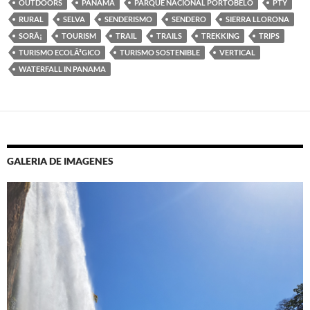
OUTDOORS
PANAMA
PARQUE NACIONAL PORTOBELO
PTY
RURAL
SELVA
SENDERISMO
SENDERO
SIERRA LLORONA
SORÃ¡
TOURISM
TRAIL
TRAILS
TREKKING
TRIPS
TURISMO ECOLÃ³GICO
TURISMO SOSTENIBLE
VERTICAL
WATERFALL IN PANAMA
GALERIA DE IMAGENES