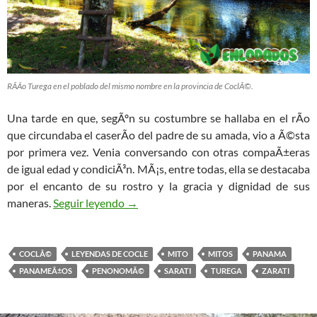
RÃ­Â­o Turega en el poblado del mismo nombre en la provincia de CoclÃ©.
Una tarde en que, segÃºn su costumbre se hallaba en el rÃ­o
que circundaba el caserÃ­o del padre de su amada, vio a Ã©sta
por primera vez. Venia conversando con otras compaÃ±eras
de igual edad y condiciÃ³n. MÃ¡s, entre todas, ella se destacaba
por el encanto de su rostro y la gracia y dignidad de sus
maneras.
Seguir leyendo
ZaratÃ­
→
COCLÃ©
LEYENDAS DE COCLE
MITO
MITOS
PANAMA
PANAMEÃ±OS
PENONOMÃ©
SARATI
TUREGA
ZARATI