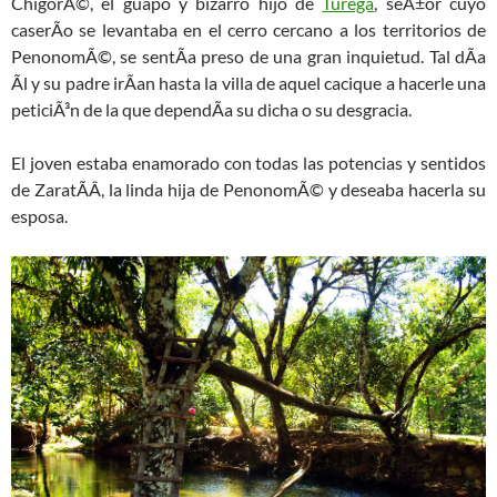
ChigorÃ©, el guapo y bizarro hijo de
Turega
, seÃ±or cuyo
caserÃ­o se levantaba en el cerro cercano a los territorios de
PenonomÃ©, se sentÃ­a preso de una gran inquietud. Tal dÃ­a
Ãl y su padre irÃ­an hasta la villa de aquel cacique a hacerle una
peticiÃ³n de la que dependÃ­a su dicha o su desgracia.
El joven estaba enamorado con todas las potencias y sentidos
de ZaratÃ­Â­, la linda hija de PenonomÃ© y deseaba hacerla su
esposa.