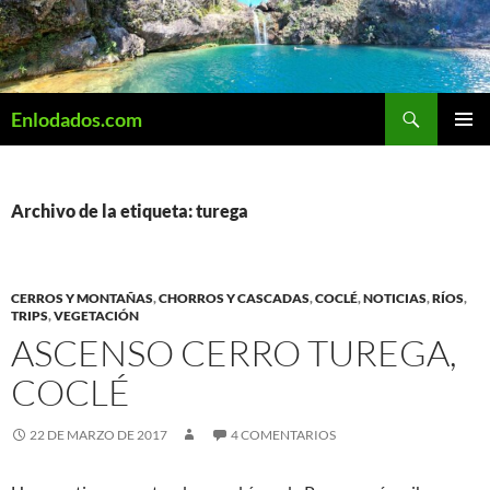
Saltar
al
contenido
Buscar
Enlodados.com
MENÚ
PRINCI
Archivo de la etiqueta: turega
CERROS Y MONTAÑAS
,
CHORROS Y CASCADAS
,
COCLÉ
,
NOTICIAS
,
RÍOS
,
TRIPS
,
VEGETACIÓN
ASCENSO CERRO TUREGA,
COCLÉ
22 DE MARZO DE 2017
4 COMENTARIOS