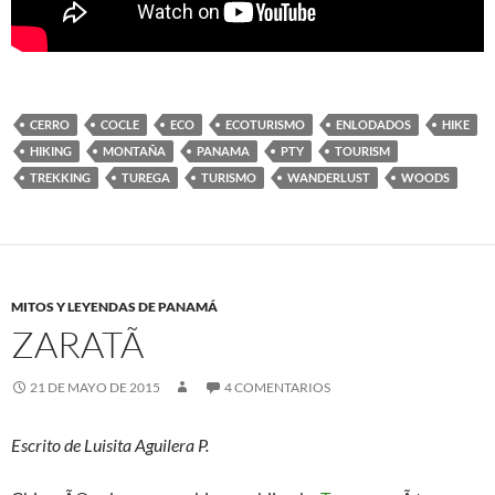
CERRO
COCLE
ECO
ECOTURISMO
ENLODADOS
HIKE
HIKING
MONTAÑA
PANAMA
PTY
TOURISM
TREKKING
TUREGA
TURISMO
WANDERLUST
WOODS
MITOS Y LEYENDAS DE PANAMÁ
ZARATÃ­
21 DE MAYO DE 2015
4 COMENTARIOS
Escrito de Luisita Aguilera P.